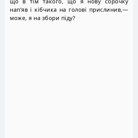
що в тім такого, що я нову сорочку
нап’яв і кібчика на голові прислинив,—
може, я на збори піду?