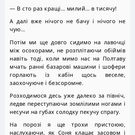
— В сто раз кращі… милий… в тисячу!
А далі вже нічого не бачу і нічого не
чую…
Потім ми ще довго сидимо на лавочці
між осокорами, не розплітаючи обіймів
навіть тоді, коли мимо нас на Полтаву
мчать ранні базарові машини і шофери
горлають із кабін щось веселе,
заохочуюче і безсоромне.
Розходимося десь уже далеко за північ,
ледве переступаючи зомлілими ногами і
несучи на губах солодку пекучу спрагу.
На порозі я ще трохи пристоюю,
наслухаючи, як Соня клацає засовом і