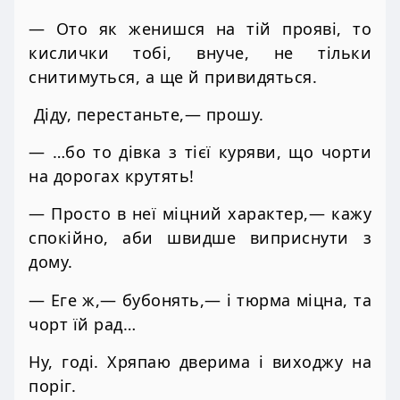
— Ото як женишся на тій прояві, то
кислички тобі, внуче, не тільки
снитимуться, а ще й привидяться.
Діду, перестаньте,— прошу.
— …бо то дівка з тієї куряви, що чорти
на дорогах крутять!
— Просто в неї міцний характер,— кажу
спокійно, аби швидше виприснути з
дому.
— Еге ж,— бубонять,— і тюрма міцна, та
чорт їй рад…
Ну, годі. Хряпаю дверима і виходжу на
поріг.