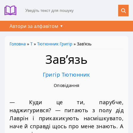
Автори за алфавітом
Головна
»
Т
»
Тютюнник Григір
» Зав’язь
Зав’язь
Григір Тютюнник
Оповідання
— Куди це ти, парубче,
наджигурився? — питають з полу дід
Лаврін і прикахикують насмішкувато,
наче й справді щось про мене знають. А