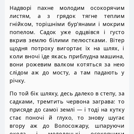
Надворі пахне молодим осокорячим
листям, а з грядок тягне теплим
гнійком, торішніми бур’янами і мокрим
попелом. Садок уже одцвівся і густо
вкрив землю білими пелюстками. Вітер
щодня потроху вигортає їх на шлях, і
коли вночі їде якась приблудна машина,
вони рожевим валком котяться за нею
слідом аж до мосту, а там падають у
річку.
По той бік шляху, десь далеко в степу, за
садками, тремтить червона заграва: то
присяде до самої землі — і тоді на кутку
стає поночі й глухо, то знову шугає
вгору аж до Волосожару, шпаруючи
окола і молоденькі осокорчики