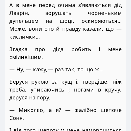
А в мене перед очима з’являються дід
Лаврін, ворушать чорненьким
дупельцем на щоці, оскиряються…
Може, вони ото й правду казали, що —
кислички…
Згадка про діда робить і мене
сміливішим.
— Ну, — кажу,— раз так, то що ж…
Беруся рукою за кущ і, твердіше, ніж
треба, упираючись ; ногами в кручу,
деруся на гору.
— Миколко, а я? — жалібно шепоче
Соня.
І від того шепоту у мене наморочиться