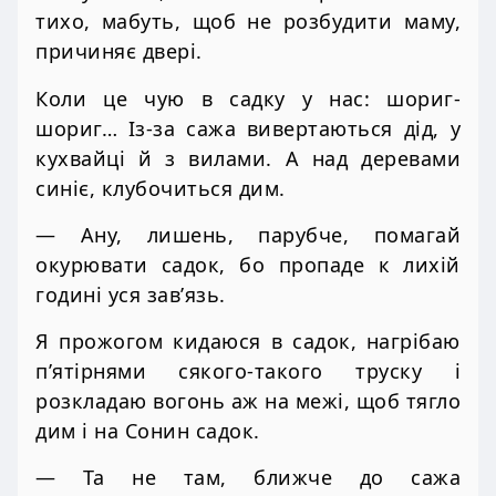
тихо, мабуть, щоб не розбудити маму,
причиняє двері.
Коли це чую в садку у нас: шориг-
шориг… Із-за сажа вивертаються дід, у
кухвайці й з вилами. А над деревами
синіє, клубочиться дим.
— Ану, лишень, парубче, помагай
окурювати садок, бо пропаде к лихій
годині уся зав’язь.
Я прожогом кидаюся в садок, нагрібаю
п’ятірнями сякого-такого труску і
розкладаю вогонь аж на межі, щоб тягло
дим і на Сонин садок.
— Та не там, ближче до сажа