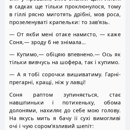
в садках ще тільки проклюнулося, тому
в гіллі рясно миготять дрібні, мов роса,
прозеленуваті крапельки: то зав’язь.
— От якби мені отаке намисто, — каже
Соня,— зроду б не знімала…
— Купимо,— обіцяю впевнено.— Ось як
тільки вивчусь на шофера, так і купимо.
— А я тобі сорочки вишиватиму. Гарні-
прегарні, кращі, ніж у лавці!
Соня раптом зупиняється, стає
навшпиньки і потихеньку, обома
долонями, нахиляє до себе мою голову.
На якусь мить я бачу її сухі вимогливі
очі і чую сором’язливий шепіт: