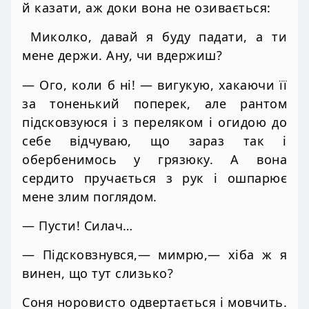
й казати, аж доки вона не озивається:
Миколко, давай я буду падати, а ти
мене держи. Ану, чи вдержиш?
— Ого, коли б ні! — вигукую, хакаючи її
за тоненький поперек, але рантом
підсковзуюся і з переляком і огидою до
себе відчуваю, що зараз так і
обербенимось у грязюку. А вона
сердито пручається з рук і ошпарює
мене злим поглядом.
— Пусти! Силач…
— Підсковзнувся,— мимрю,— хіба ж я
винен, що тут слизько?
Соня норовисто одвертається і мовчить.