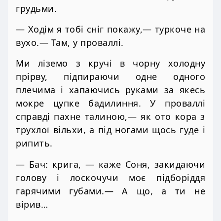
грудьми.
— Ходім я тобі сніг покажу,— туркоче на
вухо.— Там, у проваллі.
Ми ліземо з кручі в чорну холодну
прірву, підпираючи одне одного
плечима і хапаючись руками за якесь
мокре цупке бадилиння. У проваллі
справді пахне талиною,— як ото кора з
трухлої вільхи, а під ногами щось гуде і
рипить.
— Бач: крига, — каже Соня, закидаючи
голову і лоскочучи моє підборіддя
гарячими губами.— А що, а ти не
вірив…