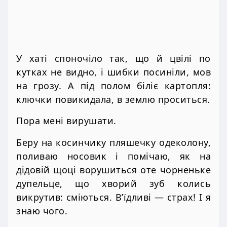
У хаті споночіло так, що й цвілі по
кутках не видно, і шибки посиніли, мов
на грозу. А під полом біліє картопля:
ключки повикидала, в землю проситься.
Пора мені вирушати.
Беру на косинчику пляшечку одеколону,
поливаю носовик і помічаю, як на
дідовій щоці ворушиться оте чорненьке
дупельце, що хворий зуб колись
викрутив: сміються. В’їдливі — страх! І я
знаю чого.