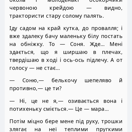
червоною крейдою — видно,
трактористи стару солому палять.
Іду садом на край кутка, до провалля; і
вже здалеку бачу маленьку білу постать
на обніжку. То — Соня. Жде… Мені
здається, що я ширшаю в плечах,
твердішаю в ході і ось-ось підлечу. А от
голосу — не стає…
— Соню,— белькочу шепеляво й
противно,— це ти?
— Ні, це не я,— озивається вона і
потихеньку сміється.— Це — мара…
Потім міцно бере мене під руку, трошки
злягає на неї теплими пругкими