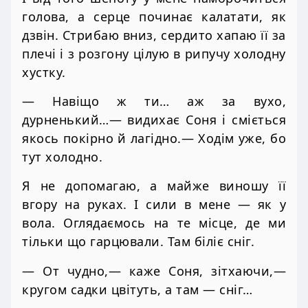
голова, а серце починає калатати, як
дзвін. Стрибаю вниз, сердито хапаю її за
плечі і з розгону цілую в рипучу холодну
хустку.
— Навіщо ж ти… аж за вухо,
дурненький…— видихає Соня і сміється
якось покірно й лагідно.— Ходім уже, бо
тут холодно.
Я не допомагаю, а майже виношу її
вгору на руках. І сили в мене — як у
вола. Оглядаємось на те місце, де ми
тільки що гарцювали. Там біліє сніг.
— От чудно,— каже Соня, зітхаючи,—
кругом садки цвітуть, а там — сніг…