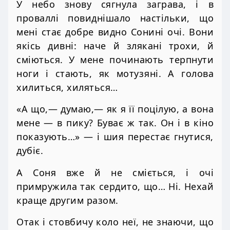
У небо знову сягнула заграва, і в
проваллі повиднішало настільки, що
мені стає добре видно Сонині очі. Вони
якісь дивні: наче й злякані трохи, й
сміються. У мене починають терпнути
ноги і стають, як мотузяні. А голова
хилиться, хиляться…
«А що,— думаю,— як я її поцілую, а вона
мене — в пику? Буває ж так. Он і в кіно
показують…» — і шия перестає гнутися,
дубіє.
А Соня вже й не сміється, і очі
примружила так сердито, що… Ні. Нехай
краще другим разом.
Отак і стовбичу коло неї, не знаючи, що