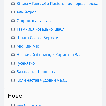
Вітька + Галя, або Повість про перше кохання
Альбатрос
Сторожова застава
Таємниця козацької шаблі
Шпага Славка Беркути
Міо, мій Міо
Незвичайні пригоди Карика та Валі
Гусенятко
Бджола та Шершень
Коли настав чудовий май…
Нове
Білі бланкети