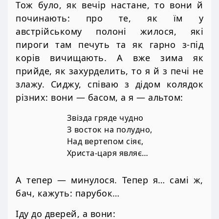
Тож було, як вечір настане, то вони й
починають: про те, як їм у
австрійському полоні жилося, які
пироги там печуть та як гарно з-під
корів вичищають. А вже зима як
прийде, як захурделить, то я й з печі не
злажу. Сиджу, співаю з дідом колядок
різних: вони — басом, а я — альтом:
Звізда гряде чудно
З восток на полудно,
Над вертепом сіяє,
Христа-царя являє…
А тепер — минулося. Тепер я… самі ж,
бач, кажуть: парубок…
Іду до дверей, а вони: