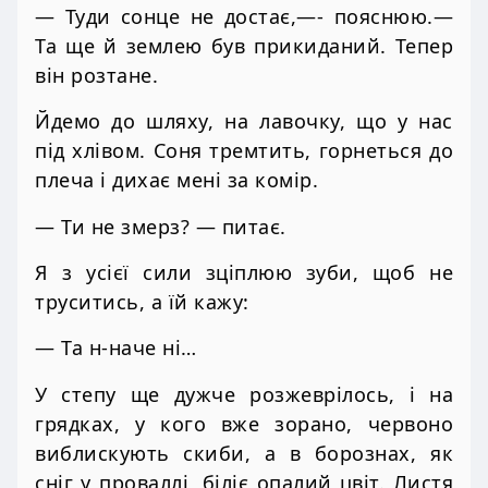
— Туди сонце не достає,—- пояснюю.—
Та ще й землею був прикиданий. Тепер
він розтане.
Йдемо до шляху, на лавочку, що у нас
під хлівом. Соня тремтить, горнеться до
плеча і дихає мені за комір.
— Ти не змерз? — питає.
Я з усієї сили зціплюю зуби, щоб не
труситись, а їй кажу:
— Та н-наче ні…
У степу ще дужче розжеврілось, і на
грядках, у кого вже зорано, червоно
виблискують скиби, а в борознах, як
сніг у проваллі, біліє опалий цвіт. Листя