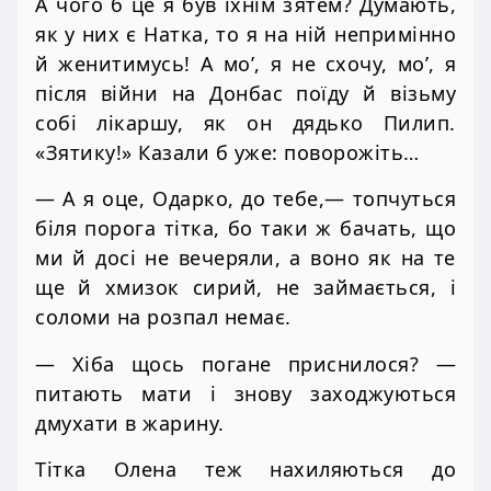
А чого б це я був їхнім зятем? Думають,
як у них є Натка, то я на ній непримінно
й женитимусь! А мо’, я не схочу, мо’, я
після війни на Донбас поїду й візьму
собі лікаршу, як он дядько Пилип.
«Зятику!» Казали б уже: поворожіть…
— А я оце, Одарко, до тебе,— топчуться
біля порога тітка, бо таки ж бачать, що
ми й досі не вечеряли, а воно як на те
ще й хмизок сирий, не займається, і
соломи на розпал немає.
— Хіба щось погане приснилося? —
питають мати і знову заходжуються
дмухати в жарину.
Тітка Олена теж нахиляються до