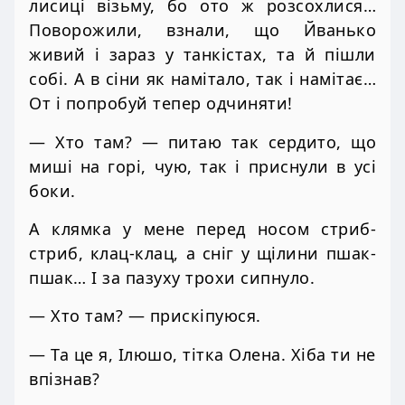
лисиці візьму, бо ото ж розсохлися…
Поворожили, взнали, що Йванько
живий і зараз у танкістах, та й пішли
собі. А в сіни як намітало, так і намітає…
От і попробуй тепер одчиняти!
— Хто там? — питаю так сердито, що
миші на горі, чую, так і приснули в усі
боки.
А клямка у мене перед носом стриб-
стриб, клац-клац, а сніг у щілини пшак-
пшак… І за пазуху трохи сипнуло.
— Хто там? — прискіпуюся.
— Та це я, Ілюшо, тітка Олена. Хіба ти не
впізнав?