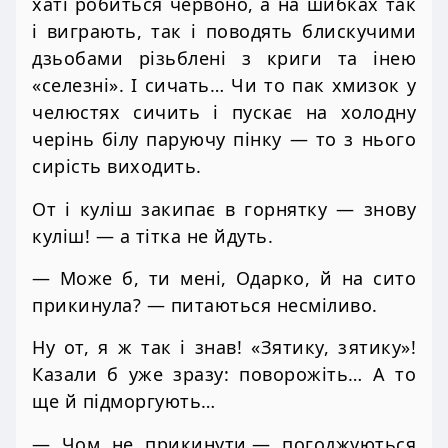
хаті робиться червоно, а на шибках так
і виграють, так і поводять блискучими
дзьобами різьблені з криги та інею
«селезні». І сичать… Чи то пак хмизок у
челюстях сичить і пускає на холодну
черінь білу паруючу пінку — то з нього
сирість виходить.
От і куліш закипає в горнятку — знову
куліш! — а тітка не йдуть.
— Може б, ти мені, Одарко, й на сито
прикинула? — питаються несміливо.
Ну от, я ж так і знав! «Зятику, зятику»!
Казали б уже зразу: поворожіть… А то
ще й підморгують…
— Чом не прикинути,— погоджуються