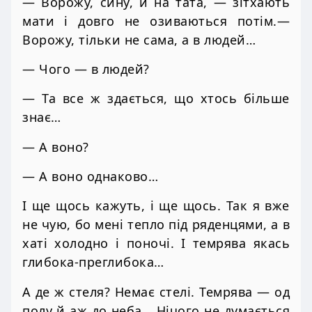
— Ворожу, сину, й на тата, — зітхають
мати і довго не озиваються потім.—
Ворожу, тільки не сама, а в людей…
— Чого — в людей?
— Та все ж здається, що хтось більше
знає…
— А воно?
— А воно однаково…
І ще щось кажуть, і ще щось. Так я вже
не чую, бо мені тепло під ряденцями, а в
хаті холодно і поночі. І темрява якась
глибока-преглибока…
А де ж стеля? Немає стелі. Темрява — од
полу й аж до неба… Нічого не думається