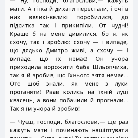
— Ну, господи, благослови,— кажуть
мати. А тітка й дихати перестали, і очі в
них великі-великі поробилися, до
підситка так і прикипіли. От чудні!
Краще б на мене дивилися, бо я, як
схочу, так і зроблю: схочу — і випаде,
що дядько Дмитро живі, а схочу — і
випаде, що їх немає! Он учора
приходила ворожити баба Шльопчиха,
так я й зробив, що їхнього зятя немає…
Ото щоб знали, як мене з луки
проганяти! Рвав колись на їхній луці
квасець, а вони побачили й прогнали…
Так я їм учора й зробив!
— Чуєш, господи, благослови,— ще раз
кажуть мати і починають нашіптувати