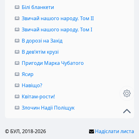
Білі бланкети
Звичай нашого народу. Том II
Звичай нашого народу. Том I
В дорозі на Захід
В дев’ятім крузі
Пригоди Марка Чубатого
Ясир
Навіщо?
Квітам-рости!
Злочин Надії Поліщук
© БУЛ, 2018-2026
Надіслати листа