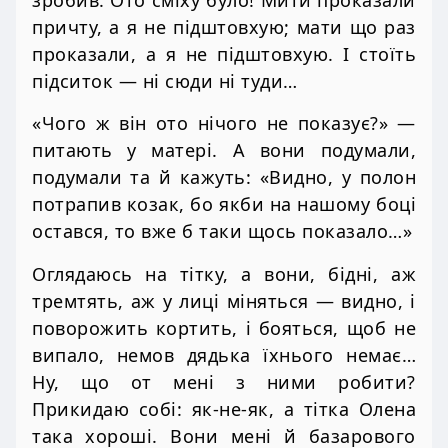
зробив. Ото сміху було! Мити проказали
причту, а я не підштовхую; мати що раз
проказали, а я не підштовхую. І стоїть
підситок — ні сюди ні туди…
«Чого ж він ото нічого не показує?» —
питають у матері. А вони подумали,
подумали та й кажуть: «Видно, у полон
потрапив козак, бо якби на нашому боці
остався, то вже б таки щось показало…»
Оглядаюсь на тітку, а вони, бідні, аж
тремтять, аж у лиці міняться — видно, і
поворожить кортить, і бояться, щоб не
випало, немов дядька їхнього немає…
Ну, що от мені з ними робити?
Прикидаю собі: як-не-як, а тітка Олена
така хороші. Вони мені й базарового