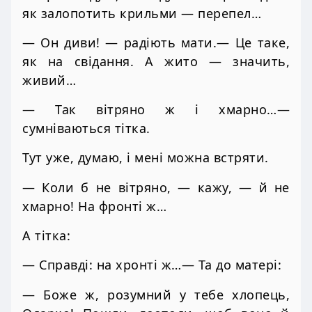
як залопотить крильми — перепел…
— Он диви! — радіють мати.— Це таке,
як на свідання. А жито — значить,
живий…
— Так вітряно ж і хмарно…—
сумніваються тітка.
Тут уже, думаю, і мені можна встряти.
— Коли б не вітряно, — кажу, — й не
хмарно! На фронті ж…
А тітка:
— Справді: на хронті ж…— Та до матері:
— Боже ж, розумний у тебе хлопець,