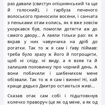
раз давали (свистун опішнянський та ще
й голосний), і гарбуза печеного
волоського приносили восени, і санчата
з пеньками отам колись, як я вже зовсім
ухоркався був, помогли дотягти аж до
самого двору… А лаяли тільки раз: як я
вкрав у них чавунчика на дріб до
рогатки. Так то ж я сам і ґаву піймав:
треба було зразу ж його й потрощити,
щоб ні сліду, ні виду, а я взяв та й
залишив половинку про чорний день. А
вони побачили і шибеником мене
обізвали. Так то ж я сам і винен! Ні, хай
краще дядько Дмитро остаються живі…
Сказав отак сам собі і підштовхнув
колечко праворуч (це як од мене, а як од