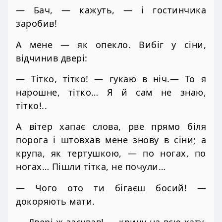
— Бач, — кажуть, — і гостинчика
заробив!
А мене — як опекло. Вибіг у сіни,
відчинив двері:
— Тітко, тітко! — гукаю в ніч.— То я
нарошне, тітко… Я й сам не знаю,
тітко!..
А вітер хапає слова, рве прямо біля
порога і штовхав мене знову в сіни; а
крупа, як тертушкою, — по ногах, по
ногах… Пішли тітка, не почули…
— Чого ото ти бігаєш босий! —
докоряють мати.
— Двері ж засував! — кричу на всю хату,