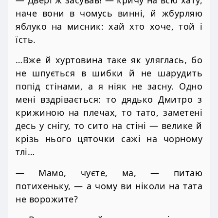
наче вони в чомусь винні, й жбурляю
яблуко на мисник: хай хто хоче, той і
їсть.
…Вже й хуртовина таке як уляглась, бо
не шпується в шибки й не шарудить
попід стінами, а я ніяк не засну. Одно
мені вздрівається: то дядько Дмитро з
крижиною на плечах, то тато, заметені
десь у снігу, то сито на стіні — велике й
крізь нього цяточки сажі на чорному
тлі…
— Мамо, чуєте, ма, — питаю
потихеньку, — а чому ви ніколи на тата
не ворожите?