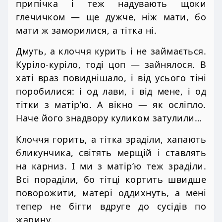
припічка і теж надувають щоки
глечичком — ще дужче, ніж мати, бо
мати ж заморилися, а тітка ні.
Дмуть, а клоччя курить і не займається.
Куріло-куріло, тоді цоп — зайнялося. В
хаті враз повиднішало, і від усього тіні
поробилися: і од лави, і від мене, і од
тітки з матір’ю. А вікно — як осліпло.
Наче його знадвору куликом затулили…
Клоччя горить, а тітка зраділи, хапають
бликунчика, світять мерщій і ставлять
на карниз. І ми з матір’ю теж зраділи.
Всі пораділи, бо тітці кортить швидше
поворожити, матері оддихнуть, а мені
тепер не бігти вдруге до сусідів по
жарину.