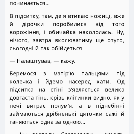
починається…
В підситку, там, де я втикаю ножиці, вже
й дірочки поробилися від того
ворожіння, і обичайка накололась. Ну,
нічого, завтра вколюватиму ще отуто,
сьогодні й так обійдеться.
— Налаштував, — кажу.
Беремося з матір’ю пальцями під
колечка і йдемо насеред хати. Од
підситка на стіні з’являється велика
довгаста тінь, крізь клітинки видно, як у
печі виграє полум’я, а в піднебінні
займаються дрібненькі цяточки сажі й
ганяються одна за одною…