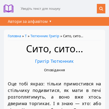
Автори за алфавітом
Головна
»
Т
»
Тютюнник Григір
» Сито, сито…
Сито, сито…
Григір Тютюнник
Оповідання
Оце тобі якраз: тільки примостився на
стільчику подивитися, як мати в печі
розтоплятимуть, а воно вже хтось
дверима торгикає. І я знаю — хто: або