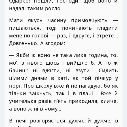
Одарко! Пошли, господи, щоб воно й
надалі таким росло.
Мати якусь часину примовчують —
пишаються, тоді починають гладити
мене по голові — раз, і вдруге, і втрете…
Довгенько. А згодом:
— Якби ж воно не така лиха година, то,
мо’, з нього щось і вийшло б. А то ж
бачиш: ні вдягти, ні взути… Сидить
цілими днями в хаті, як той пічкур у
норі. Про школу вже й не нагадую, бо як
тільки заїкнусь, так і в плачі… Вже й
учителька разів п’ять приходила, кличе,
а воно ж ні в чому…
В печі розгоряється дужче й дужче, в