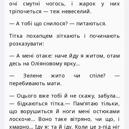
очі смутні чогось, і жарок у них
тріпочеться — теж невеселий.
— А тобі що снилося? — питаються.
Тітка похапцем зітхають і починають
розказувати:
— А мені отаке: наче йду я житом, отам
десь на Оліяновому ярку…
— Зелене жито чи спіле? —
перебивають мати.
— Оцього вже тобі й не скажу, забула…
— бідкаються тітка.— Пам’ятаю тільки,
що ворушиться й ноги мені остюками
лоскоче… Воно таке вітряно, чи що, і
хмарно… Іду я; та й іду. Коли це з-під ніг