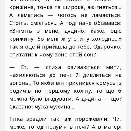
крижина, тонка та широка, аж гнеться…
А ламатись — чогось не ламається.
Стоїть, сміється… А тоді наче обізвався:
«Зніміть з мене, дядино, каже, оцю
крижину, бо мені ж у спину холодно…»
Так я оце й прийшла до тебе, Одарочко,
спитати: к чому воно отой сон?
— Ет, — стиха озиваються мити,
нахиляються до печі й дивляться на
вогонь.. То якби він приснився комусь із
родичів по першому коліну, то що б
можна було вгадувати. А дядина — що?
Сказано: чужа чужина…
Тітка зраділи так, аж порожевіли. Чи,
може, то од полум’я в печі? А в матері