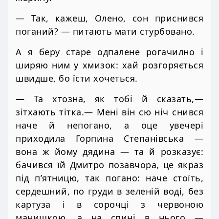
— Так, кажеш, Олено, сон приснився
поганий? — питають мати стурбовано.
А я беру старе одпалене рогачилно і
ширяю ним у хмизок: хай розгоряється
швидше, бо їсти хочеться.
— Та хтозна, як тобі й сказать,—
зітхають тітка.— Мені він сю ніч снився
наче й непогано, а оце увечері
приходила Горпина Степанівська —
вона ж йому дядина — та й розказує:
бачився їй Дмитро позавчора, це якраз
під п’ятницю, так погано: наче стоїть,
сердешний, по груди в зеленій воді, без
картуза і в сорочці з червоною
манишкою, а на спині в нього —