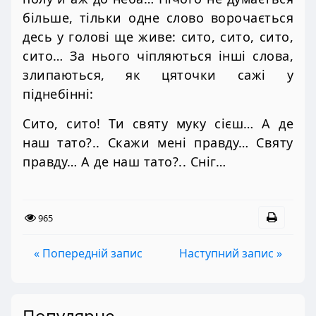
більше, тільки одне слово ворочається
десь у голові ще живе: сито, сито, сито,
сито… За нього чіпляються інші слова,
злипаються, як цяточки сажі у
піднебінні:
Сито, сито! Ти святу муку сієш… А де
наш тато?.. Скажи мені правду… Святу
правду… А де наш тато?.. Сніг…
965
« Попередній запис
Наступний запис »
Популярне