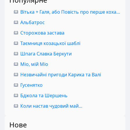
Вітька + Галя, або Повість про перше кохання
Альбатрос
Сторожова застава
Таємниця козацької шаблі
Шпага Славка Беркути
Міо, мій Міо
Незвичайні пригоди Карика та Валі
Гусенятко
Бджола та Шершень
Коли настав чудовий май…
Нове