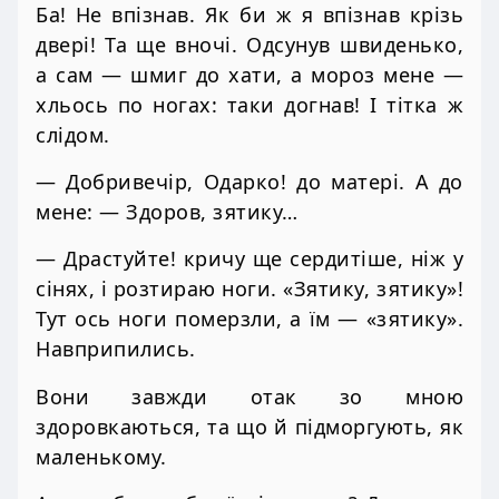
Ба! Не впізнав. Як би ж я впізнав крізь
двері! Та ще вночі. Одсунув швиденько,
а сам — шмиг до хати, а мороз мене —
хльось по ногах: таки догнав! І тітка ж
слідом.
— Добривечір, Одарко! до матері. А до
мене: — Здоров, зятику…
— Драстуйте! кричу ще сердитіше, ніж у
сінях, і розтираю ноги. «Зятику, зятику»!
Тут ось ноги померзли, а їм — «зятику».
Навприпились.
Вони завжди отак зо мною
здоровкаються, та що й підморгують, як
маленькому.