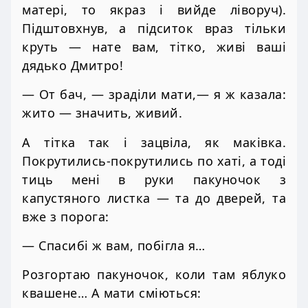
матері, то якраз і вийде ліворуч).
Підштовхнув, а підситок враз тільки
круть — нате вам, тітко, живі ваші
дядько Дмитро!
— От бач, — зраділи мати,— я ж казала:
жито — значить, живий.
А тітка так і зацвіла, як маківка.
Покрутились-покрутились по хаті, а тоді
тиць мені в руки пакуночок з
капустяного листка — та до дверей, та
вже з порога:
— Спасибі ж вам, побігла я…
Розгортаю пакуночок, коли там яблуко
квашене… А мати сміються: