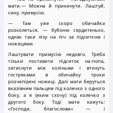
мати.— Можна й прикинути. Лаштуй,
сину, примусію.
— Там уже скоро обичайка
розколеться, — бубоню сердитенько,
однак таки лізу на піч за підситком і
ножицями.
Лаштувати примусію недовго. Треба
тільки поставити підситок на-попа,
затиснути між коліньми і вткнуть
гостряками в обичайку трохи
розчепірені ножиці. Далі мати беруться
вказівним пальцем під колечко з одного
боку, а я (яким схочу) під колечко з
другого боку. Тоді мати кажуть:
«Господи, благослови» — і