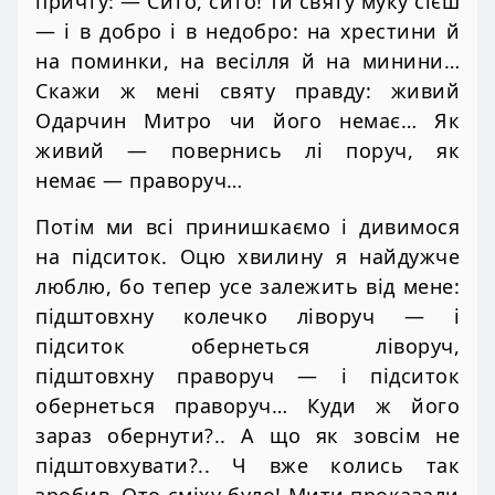
причту: — Сито, сито! Ти святу муку сієш
— і в добро і в недобро: на хрестини й
на поминки, на весілля й на минини…
Скажи ж мені святу правду: живий
Одарчин Митро чи його немає… Як
живий — повернись лі поруч, як
немає — праворуч…
Потім ми всі принишкаємо і дивимося
на підситок. Оцю хвилину я найдужче
люблю, бо тепер усе залежить від мене:
підштовхну колечко ліворуч — і
підситок обернеться ліворуч,
підштовхну праворуч — і підситок
обернеться праворуч… Куди ж його
зараз обернути?.. А що як зовсім не
підштовхувати?.. Ч вже колись так