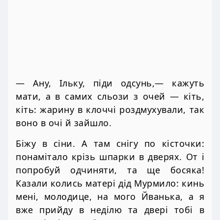
— Ану, Ільку, піди одсунь,— кажуть
мати, а в самих сльози з очей — кіть,
кіть: жарину в клоччі роздмухували, так
воно в очі й зайшло.
Біжу в сіни. А там снігу по кісточки:
понамітало крізь шпарки в дверях. От і
попробуй одчиняти, та ще босяка!
Казали колись матері дід Мурмило: кинь
мені, молодице, на мого Йванька, а я
вже прийду в неділю та двері тобі в