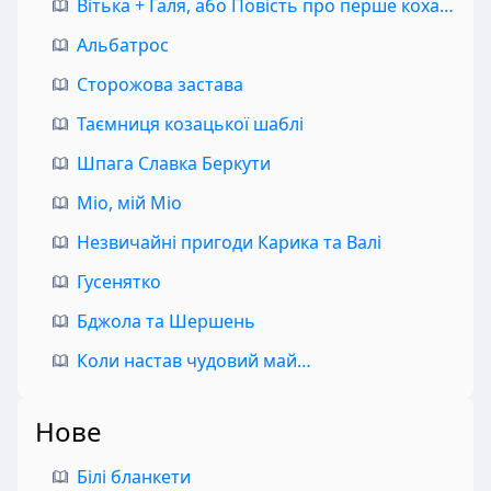
Вітька + Галя, або Повість про перше кохання
Альбатрос
Сторожова застава
Таємниця козацької шаблі
Шпага Славка Беркути
Міо, мій Міо
Незвичайні пригоди Карика та Валі
Гусенятко
Бджола та Шершень
Коли настав чудовий май…
Нове
Білі бланкети