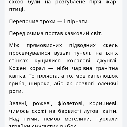
схожі були на розгублене пір’я жар-
птиці.
Перепочив трохи — і пірнати.
Перед очима постав казковий світ.
Між прямовисних підводних скель
просвічувалися вузькі тунелі, на їхніх
стінках кущилися коралові джунглі.
Кожен корал — ніби чарівна гранітна
квітка. То гілляста, а то, мов капелюшок
гриба, широка, або як розлогі оленячі
роги.
Зелені, рожеві, фіолетові, коричневі,
чимось схожі на барвисті лугові квіти.
Над ними, немов метелики, пурхали
зграйки смугастих рибок.