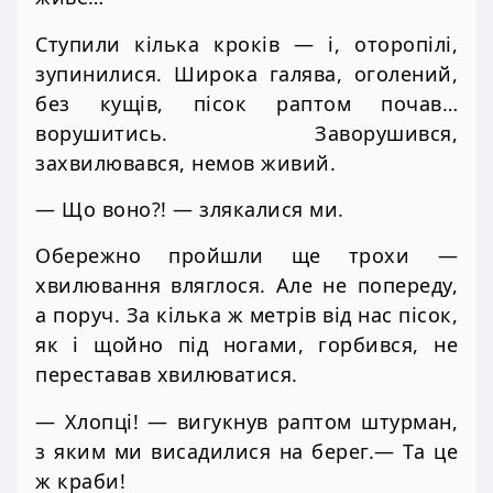
Ступили кілька кроків — і, оторопілі,
зупинилися. Широка галява, оголений,
без кущів, пісок раптом почав…
ворушитись. Заворушився,
захвилювався, немов живий.
— Що воно?! — злякалися ми.
Обережно пройшли ще трохи —
хвилювання вляглося. Але не попереду,
а поруч. За кілька ж метрів від нас пісок,
як і щойно під ногами, горбився, не
переставав хвилюватися.
— Хлопці! — вигукнув раптом штурман,
з яким ми висадилися на берег.— Та це
ж краби!