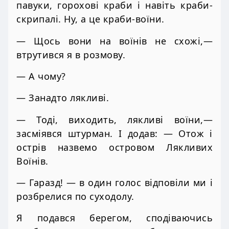
павуки, горохові краби і навіть краби-
скрипалі. Ну, а це краби-воїни.
— Щось вони на воїнів не схожі,—
втрутився я в розмову.
— А чому?
— Занадто лякливі.
— Тоді, виходить, лякливі воїни,—
засміявся штурман. І додав: — Отож і
острів назвемо островом Лякливих
Воїнів.
— Гаразд! — в один голос відповіли ми і
розбрелися по суходолу.
Я подався берегом, сподіваючись