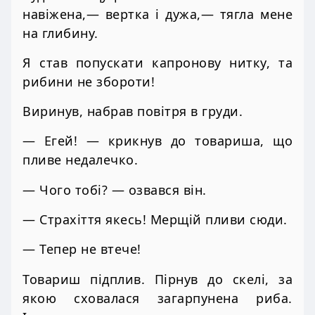
навіжена,— вертка і дужа,— тягла мене
на глибину.
Я став попускати капронову нитку, та
рибини не збороти!
Виринув, набрав повітря в груди.
— Егей! — крикнув до товариша, що
пливе недалечко.
— Чого тобі? — озвався він.
— Страхіття якесь! Мерщій пливи сюди.
— Тепер не втече!
Товариш підплив. Пірнув до скелі, за
якою сховалася загарпунена риба.