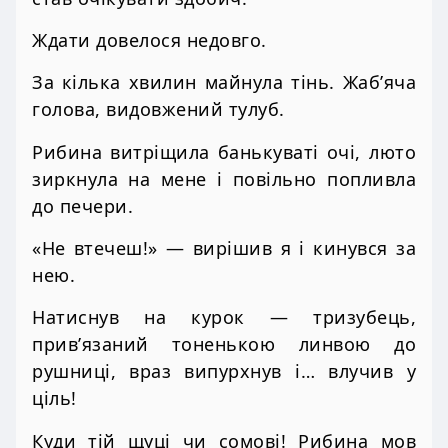
Ждати довелося недовго.
За кілька хвилин майнула тінь. Жаб’яча
голова, видовжений тулуб.
Рибина витріщила банькуваті очі, люто
зиркнула на мене і повільно попливла
до печери.
«Не втечеш!» — вирішив я і кинувся за
нею.
Натиснув на курок — тризубець,
прив’язаний тоненькою линвою до
рушниці, враз випурхнув і… влучив у
ціль!
Куди тій щуці чи сомові! Рибина мов