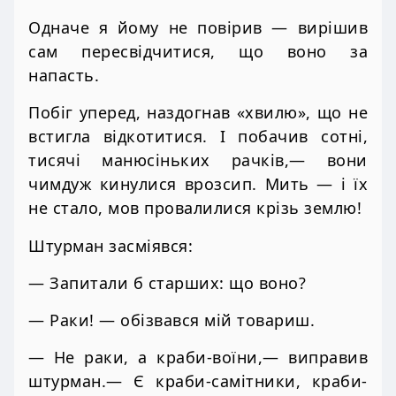
Одначе я йому не повірив — вирішив
сам пересвідчитися, що воно за
напасть.
Побіг уперед, наздогнав «хвилю», що не
встигла відкотитися. І побачив сотні,
тисячі манюсіньких рачків,— вони
чимдуж кинулися врозсип. Мить — і їх
не стало, мов провалилися крізь землю!
Штурман засміявся:
— Запитали б старших: що воно?
— Раки! — обізвався мій товариш.
— Не раки, а краби-воїни,— виправив
штурман.— Є краби-самітники, краби-