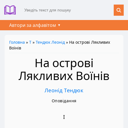
Автори за алфавітом
Головна
»
Т
»
Тендюк Леонід
» На острові Лякливих
Воїнів
На острові
Лякливих Воїнів
Леонід Тендюк
Оповідання
І