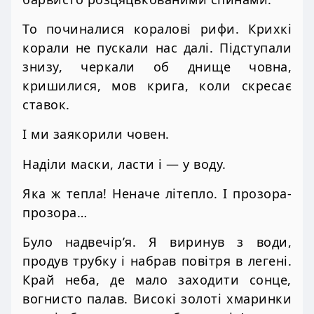
То починалися коралові рифи. Крихкі
корали не пускали нас далі. Підступали
знизу, черкали об днище човна,
кришилися, мов крига, коли скресає
ставок.
І ми заякорили човен.
Наділи маски, ласти і — у воду.
Яка ж тепла! Неначе літепло. І прозора-
прозора…
Було надвечір’я. Я виринув з води,
продув трубку і набрав повітря в легені.
Край неба, де мало заходити сонце,
вогнисто палав. Високі золоті хмаринки