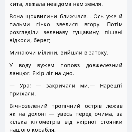
кита, лежала невідома нам земля.
Вона щохвилини ближчала… Ось уже й
пальми гінко звелися вгору. Потім
розгледіли зеленаву гущавину, піщані
відкоси, берег;
Минаючи мілини, вийшли в затоку.
У воду вужем поповз довжелезний
ланцюг. Якір ліг на дно.
— Ура! — закричали ми.— Нарешті
приїхали.
Вічнозелений тропічний острів лежав
як на долоні — увесь перед очима, за
кілька кілометрів від якірної стоянки
нашого корабля.