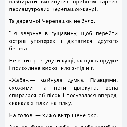
назбирати викинутих прибоєм гарних
перламутрових черепашок-каурі.
Та даремно! Черепашок не було.
І я звернув в гущавину, щоб перейти
острів упоперек і дістатися другого
берега.
Не встиг розсунути кущі, як щось прудке
і полохливе вискочило з-під ніг.
«Жаба»,— майнула думка. Плавцями,
схожими на ноги цвіркуна, вона
спиралася об пісок і посувалася вперед,
скакала з гілки на гілку.
На голові — хижо витріщене око.
Але то була не жаба, а риба-стрибун.