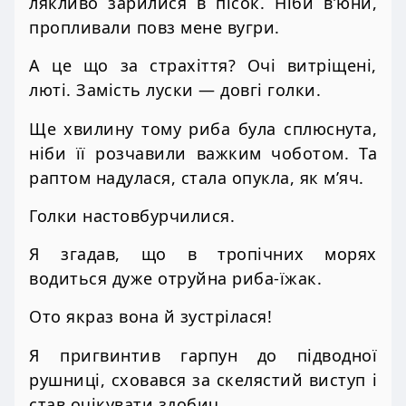
лякливо зарилися в пісок. Ніби в’юни,
пропливали повз мене вугри.
А це що за страхіття? Очі витріщені,
люті. Замість луски — довгі голки.
Ще хвилину тому риба була сплюснута,
ніби її розчавили важким чоботом. Та
раптом надулася, стала опукла, як м’яч.
Голки настовбурчилися.
Я згадав, що в тропічних морях
водиться дуже отруйна риба-їжак.
Ото якраз вона й зустрілася!
Я пригвинтив гарпун до підводної
рушниці, сховався за скелястий виступ і
став очікувати здобич.