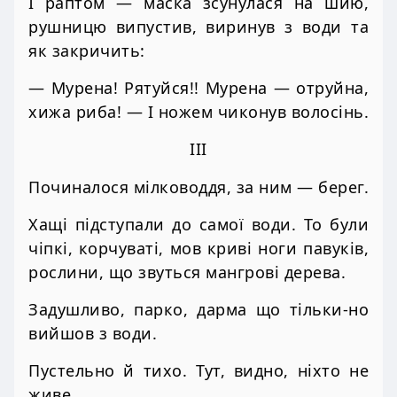
І раптом — маска зсунулася на шию,
рушницю випустив, виринув з води та
як закричить:
— Мурена! Рятуйся!! Мурена — отруйна,
хижа риба! — І ножем чиконув волосінь.
III
Починалося мілководдя, за ним — берег.
Хащі підступали до самої води. То були
чіпкі, корчуваті, мов криві ноги павуків,
рослини, що звуться мангрові дерева.
Задушливо, парко, дарма що тільки-но
вийшов з води.
Пустельно й тихо. Тут, видно, ніхто не
живе…