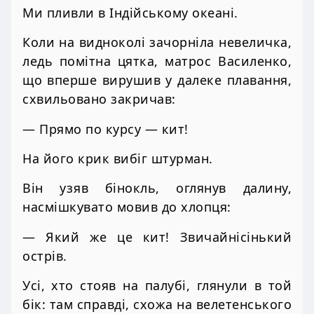
Ми пливли в Індійському океані.
Коли на видноколі зачорніла невеличка,
ледь помітна цятка, матрос Василенко,
що вперше вирушив у далеке плавання,
схвильовано закричав:
— Прямо по курсу — кит!
На його крик вибіг штурман.
Він узяв бінокль, оглянув далину,
насмішкувато мовив до хлопця:
— Який же це кит! Звичайнісінький
острів.
Усі, хто стояв на палубі, глянули в той
бік: там справді, схожа на велетенського