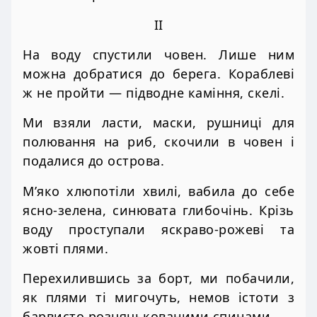
II
На воду спустили човен. Лише ним
можна добратися до берега. Кораблеві
ж не пройти — підводне каміння, скелі.
Ми взяли ласти, маски, рушниці для
полювання на риб, скочили в човен і
подалися до острова.
М’яко хлюпотіли хвилі, вабила до себе
ясно-зелена, синювата глибочінь. Крізь
воду проступали яскраво-рожеві та
жовті плями.
Перехилившись за борт, ми побачили,
як плями ті мигочуть, немов істоти з
барвисто розцяцькованими спинами.