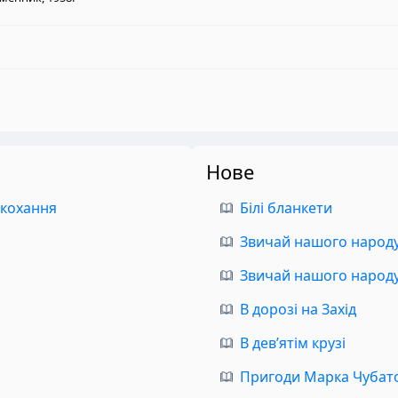
Нове
 кохання
Білі бланкети
Звичай нашого народу.
Звичай нашого народу.
В дорозі на Захід
В дев’ятім крузі
Пригоди Марка Чубат