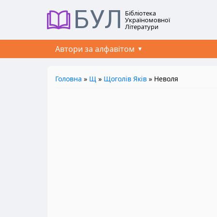
БУЛ
Бібліотека
Україномовної
Літератури
Автори за алфавітом
Головна
»
Щ
»
Щоголів Яків
» Неволя