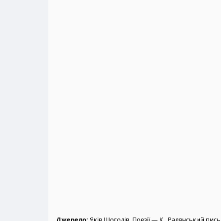
Джерело:
Яків Щоголів. Поезії.— К., Радянський пис