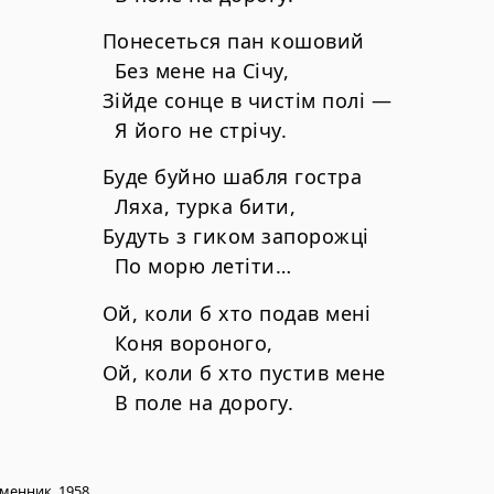
Понесеться пан кошовий
Без мене на Січу,
Зійде сонце в чистім полі —
Я його не стрічу.
Буде буйно шабля гостра
Ляха, турка бити,
Будуть з гиком запорожці
По морю летіти…
Ой, коли б хто подав мені
Коня вороного,
Ой, коли б хто пустив мене
В поле на дорогу.
ьменник, 1958.