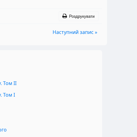
Роздрукувати
Наступний запис »
 Том II
 Том I
ого