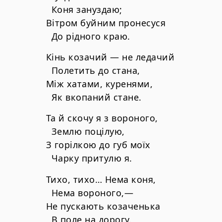
Коня зануздаю;
Вітром буйним пронесуся
До рідного краю.
Кінь козачий — не ледачий
Полетить до стана,
Між хатами, куренями,
Як вкопаний стане.
Та й скочу я з вороного,
Землю поцілую,
З горілкою до губ моїх
Чарку притулю я.
Тихо, тихо… Нема коня,
Нема вороного,—
Не пускають козаченька
В поле на дорогу.