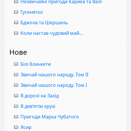
Незвичайні пригоди Карика та Валі
Гусенятко
Бджола та Шершень
Коли настав чудовий май…
Нове
Білі бланкети
Звичай нашого народу. Том II
Звичай нашого народу. Том I
В дорозі на Захід
В дев’ятім крузі
Пригоди Марка Чубатого
Ясир