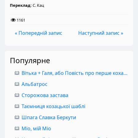
Переклад:
С. Кац
1161
« Попередній запис
Наступний запис »
Популярне
Вітька + Галя, або Повість про перше кохання
Альбатрос
Сторожова застава
Таємниця козацької шаблі
Шпага Славка Беркути
Міо, мій Міо