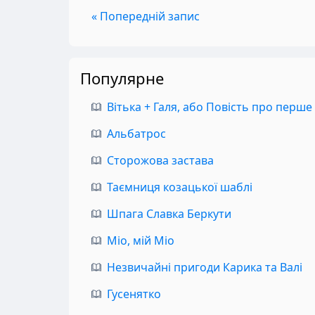
« Попередній запис
Популярне
Вітька + Галя, або Повість про перше
Альбатрос
Сторожова застава
Таємниця козацької шаблі
Шпага Славка Беркути
Міо, мій Міо
Незвичайні пригоди Карика та Валі
Гусенятко