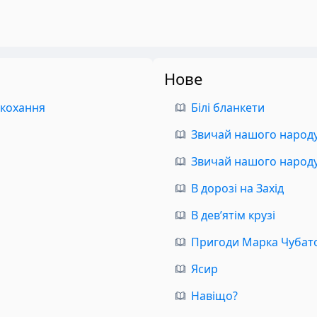
Нове
 кохання
Білі бланкети
Звичай нашого народу.
Звичай нашого народу.
В дорозі на Захід
В дев’ятім крузі
Пригоди Марка Чубат
Ясир
Навіщо?