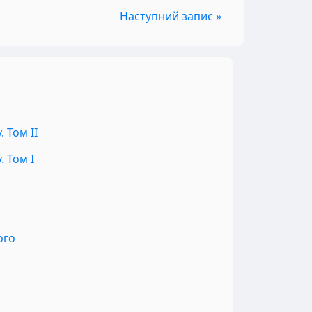
Наступний запис »
 Том II
 Том I
ого