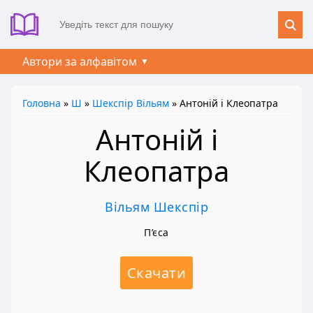
Автори за алфавітом
Головна
»
Ш
»
Шекспір Вільям
» Антоній і Клеопатра
Антоній і
Клеопатра
Вільям Шекспір
П’єса
Скачати