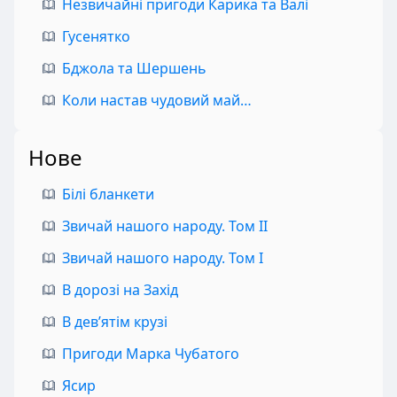
Незвичайні пригоди Карика та Валі
Гусенятко
Бджола та Шершень
Коли настав чудовий май…
Нове
Білі бланкети
Звичай нашого народу. Том II
Звичай нашого народу. Том I
В дорозі на Захід
В дев’ятім крузі
Пригоди Марка Чубатого
Ясир