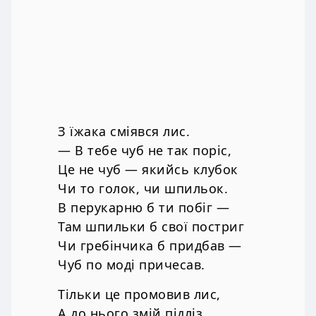
З їжака сміявся лис.
— В тебе чуб не так поріс,
Це не чуб — якийсь клубок
Чи то голок, чи шпильок.
В перукарню б ти побіг —
Там шпильки б свої постриг
Чи гребінчика б придбав —
Чуб по моді причесав.
Тільки це промовив лис,
А до нього змій підліз.