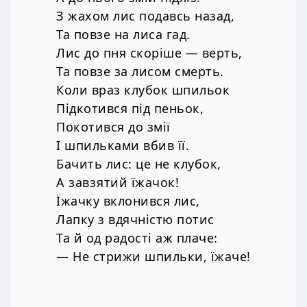
З жахом лис подавсь назад,
Та повзе на лиса гад.
Лис до пня скоріше — верть,
Та повзе за лисом смерть.
Коли враз клубок шпильок
Підкотився під пеньок,
Покотився до змії
І шпильками вбив її.
Бачить лис: це не клубок,
А завзятий їжачок!
Їжачку вклонився лис,
Лапку з вдячністю потис
Та й од радості аж плаче:
— Не стрижи шпильки, їжаче!