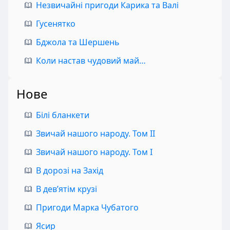
Незвичайні пригоди Карика та Валі
Гусенятко
Бджола та Шершень
Коли настав чудовий май…
Нове
Білі бланкети
Звичай нашого народу. Том II
Звичай нашого народу. Том I
В дорозі на Захід
В дев’ятім крузі
Пригоди Марка Чубатого
Ясир