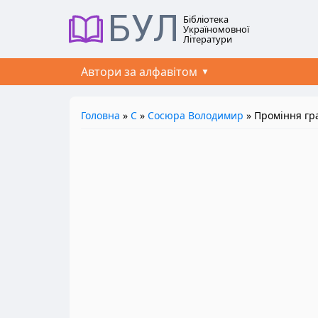
БУЛ
Бібліотека
Україномовної
Літератури
Автори за алфавітом
Головна
»
С
»
Сосюра Володимир
» Проміння гра