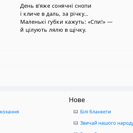
День в’яже сонячні снопи
і кличе в даль, за річку…
Маленькі губки кажуть: «Спи!» —
й цілують лялю в щічку.
Нове
 кохання
Білі бланкети
Звичай нашого народу.