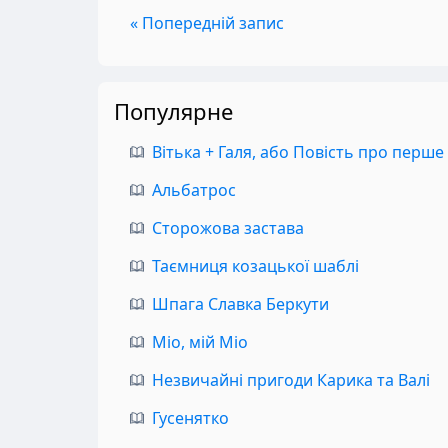
« Попередній запис
Популярне
Вітька + Галя, або Повість про перше
Альбатрос
Сторожова застава
Таємниця козацької шаблі
Шпага Славка Беркути
Міо, мій Міо
Незвичайні пригоди Карика та Валі
Гусенятко