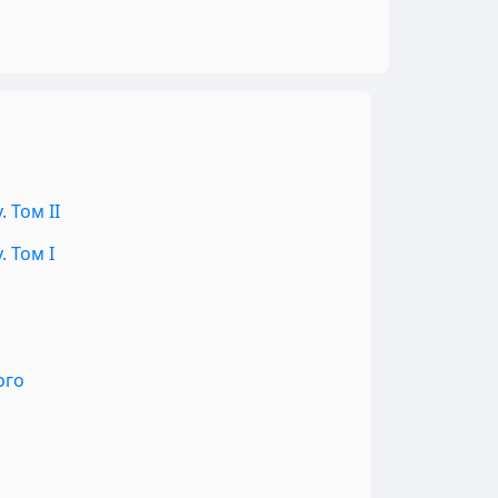
 Том II
 Том I
ого