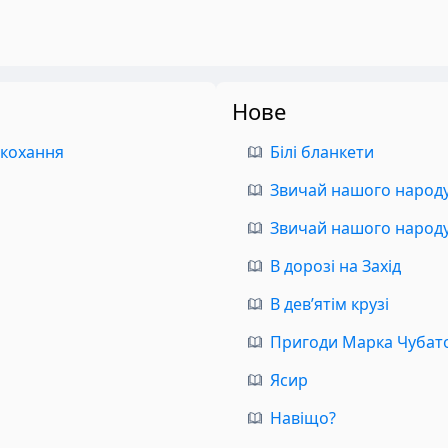
Нове
 кохання
Білі бланкети
Звичай нашого народу.
Звичай нашого народу.
В дорозі на Захід
В дев’ятім крузі
Пригоди Марка Чубат
Ясир
Навіщо?