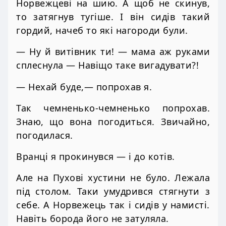
Норвежцеві на шию. А щоб не скинув,
то затягнув тугіше. І він сидів такий
гордий, начеб то які нагороди були.
— Ну й витівник ти! — мама аж руками
сплеснула — Навіщо таке вигадувати?!
— Нехай буде,— попрохав я.
Так чемненько-чемненько попрохав.
Знаю, що вона погодиться. Звичайно,
погодилася.
Вранці я прокинувся — і до котів.
Але на Пухові хустини не було. Лежала
під столом. Таки умудрився стягнути з
себе. А Норвежець так і сидів у намисті.
Навіть борода його не затуляла.