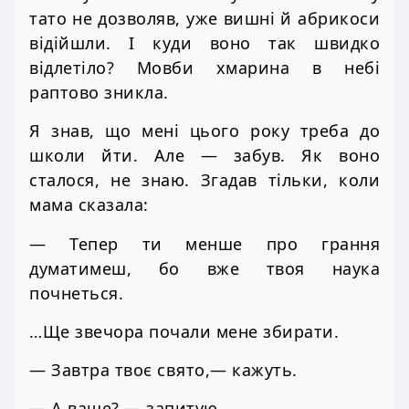
тато не дозволяв, уже вишні й абрикоси
відійшли. І куди воно так швидко
відлетіло? Мовби хмарина в небі
раптово зникла.
Я знав, що мені цього року треба до
школи йти. Але — забув. Як воно
сталося, не знаю. Згадав тільки, коли
мама сказала:
— Тепер ти менше про грання
думатимеш, бо вже твоя наука
почнеться.
…Ще звечора почали мене збирати.
— Завтра твоє свято,— кажуть.
— А ваше? — запитую.