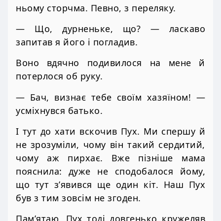
ньому сторчма. Певно, з переляку.
— Що, дурненьке, що? — ласкаво
запитав я його і погладив.
Воно вдячно подивилося на мене й
потерлося об руку.
— Бач, визнає тебе своїм хазяїном! —
усміхнувся батько.
І тут до хати вскочив Пух. Ми спершу й
не зрозуміли, чому він такий сердитий,
чому аж пирхає. Вже пізніше мама
пояснила: дуже не сподобалося йому,
що тут з’явився ще один кіт. Наш Пух
був з тим зовсім не згоден.
Пам’ятаю, Пух тоді довгенько кружеляв