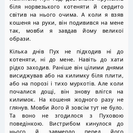
біля норвезького котеняти й сердито
світив на нього очима. А коли я взяв
кошеня на руки, він подивився на мене
так, мовби я завдав йому великої
образи.
Кілька днів Пух не підходив ні до
котеняти, ні до мене. Навіть до хати
рідко заходив. Раніше він цілими днями
висиджував або на килимку біля плити,
або на порозі і тихо муркотів. Але коли
почалися дощі, він знову влігся на
килимок. На кошеня жодного разу не
глянув. Мовби його й зовсім тут не було.
Та воно не згодилося з Пуховою
поведінкою. Вистрибом кинулося до
нього й завмерло перед його