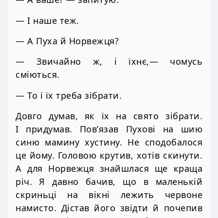
— І наше теж.
— А Пуха й Норвежця?
— Звичайно ж, і їхнє,— чомусь
сміються.
— То і їх треба зібрати.
Довго думав, як їх на свято зібрати.
І придумав. Пов’язав Пухові на шию
синю мамину хустину. Не сподобалося
це йому. Головою крутив, хотів скинути.
А для Норвежця знайшлася ще краща
річ. Я давно бачив, що в маленькій
скриньці на вікні лежить червоне
намисто. Дістав його звідти й почепив