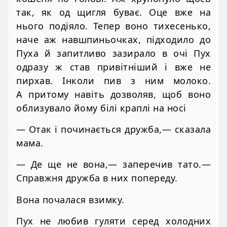
так, як од щигля буває. Оце вже на
нього подіяло. Тепер воно тихесенько,
наче аж навшпиньочках, підходило до
Пуха й запитливо зазирало в очі Пух
одразу ж став привітніший і вже не
пирхав. Інколи пив з ним молоко.
А притому навіть дозволяв, щоб воно
облизувало йому білі краплі на носі
— Отак і починається дружба,— сказала
мама.
— Де ще не вона,— заперечив тато.—
Справжня дружба в них попереду.
Вона почалася взимку.
Пух не любив гуляти серед холодних