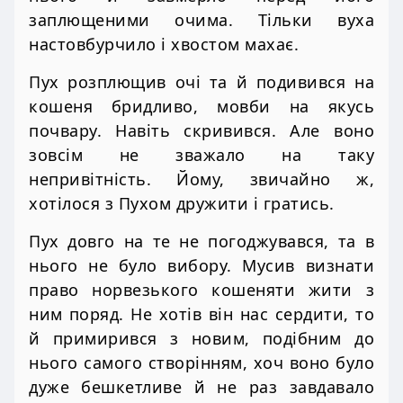
заплющеними очима. Тільки вуха
настовбурчило і хвостом махає.
Пух розплющив очі та й подивився на
кошеня бридливо, мовби на якусь
почвару. Навіть скривився. Але воно
зовсім не зважало на таку
непривітність. Йому, звичайно ж,
хотілося з Пухом дружити і гратись.
Пух довго на те не погоджувався, та в
нього не було вибору. Мусив визнати
право норвезького кошеняти жити з
ним поряд. Не хотів він нас сердити, то
й примирився з новим, подібним до
нього самого створінням, хоч воно було
дуже бешкетливе й не раз завдавало