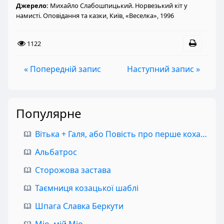
Джерело:
Михайло Слабошпицький. Норвезький кіт у
намисті. Оповідання та казки, Київ, «Веселка», 1996
1122
« Попередній запис
Наступний запис »
Популярне
Вітька + Галя, або Повість про перше кохання
Альбатрос
Сторожова застава
Таємниця козацької шаблі
Шпага Славка Беркути
Міо, мій Міо