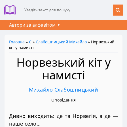
Автори за алфавітом
Головна
»
С
»
Слабошпицький Михайло
» Норвезький
кіт у намисті
Норвезький кіт у
намисті
Михайло Слабошпицький
Оповідання
Дивно виходить: де та Норвегія, а де —
наше село…