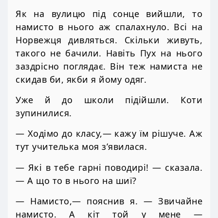
Як на вулицю під сонце вийшли, то
намисто в нього аж спалахнуло. Всі на
Норвежця дивляться. Скільки живуть,
такого не бачили. Навіть Пух на нього
заздрісно поглядає. Він теж намиста не
скидав би, якби я йому одяг.
Уже й до школи підійшли. Коти
зупинилися.
— Ходімо до класу,— кажу їм рішуче. Аж
тут учителька моя з’явилася.
— Які в тебе гарні поводирі! — сказала.
— А що то в нього на шиї?
— Намисто,— пояснив я. — Звичайне
намисто. А кіт той у мене —