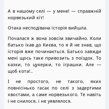
А в нашому селі — у мене! — справжній
норвезький кіт!
Отака несподівана історія вийшла.
Почалася ж вона зовсім звичайно. Коли
батько їхав до Києва, то я й не знав, що
історія вже починається. Батько завжди
мені щось таке привозить з поїздок. То
казки, то цукерки, то іграшки. Але —
щоб кота!..
І не простого, не такого, яких
повнісінько гасає по селі з задертими
хвостами, а саме норвезького. Те навіть
і не снилося, і не уявлялося.