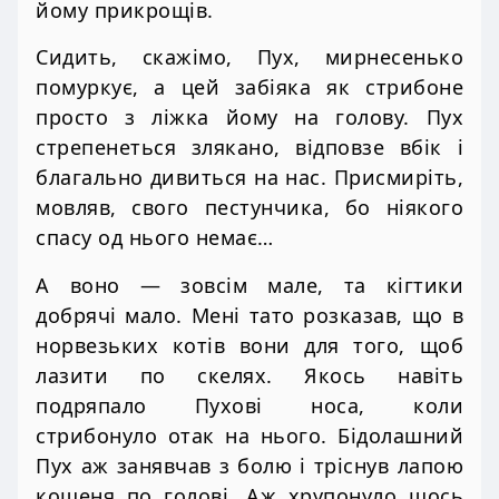
йому прикрощів.
Сидить, скажімо, Пух, мирнесенько
помуркує, а цей забіяка як стрибоне
просто з ліжка йому на голову. Пух
стрепенеться злякано, відповзе вбік і
благально дивиться на нас. Присмиріть,
мовляв, свого пестунчика, бо ніякого
спасу од нього немає…
А воно — зовсім мале, та кігтики
добрячі мало. Мені тато розказав, що в
норвезьких котів вони для того, щоб
лазити по скелях. Якось навіть
подряпало Пухові носа, коли
стрибонуло отак на нього. Бідолашний
Пух аж занявчав з болю і тріснув лапою
кошеня по голові. Аж хрупонуло щось