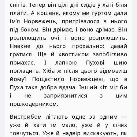
снігів. Тепер він цілі дні сидів у хаті біля
плити. А кошеня, якому ми гуртом дали
ім’я Норвежець, пригрівалося в нього
під боком. Він дрімає, і воно дрімає. Він
розплющить очі, і воно розплющить.
Нявкне до нього прохально: давай
гратися. Ще й хвостиком запобігливо
помахає. І лапкою Пухові шию
погладить. Хіба ж після цього відмовиш
йому? Пощастило Норвежцеві, що в
Пуха така добра вдача. Інший кіт міг би
і не заприязнитися з цим
пошкодерником.
Вистрибом літають одне за одним —
уже й хати їм мало, уже й у сінях
товчуться. Уже й надвір вискакують, як