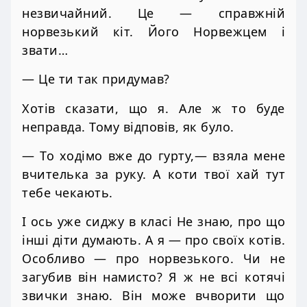
незвичайний. Це — справжній
норвезький кіт. Його Норвежцем і
звати…
— Це ти так придумав?
Хотів сказати, що я. Але ж то буде
неправда. Тому відповів, як було.
— То ходімо вже до гурту,— взяла мене
вчителька за руку. А коти твої хай тут
тебе чекають.
І ось уже сиджу в класі Не знаю, про що
інші діти думають. А я — про своїх котів.
Особливо — про норвезького. Чи не
загубив він намисто? Я ж не всі котячі
звички знаю. Він може вчворити що