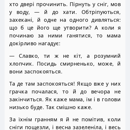
хто двері прочинить. Пірнуть у сніг, мов
у воду, — й до хати. Обтріпуються,
захекані, й одне на одного дивляться:
що б це його ще утворити? А коли я
починаю за ними ганятися, то мама
докірливо нагадує:
— Славко, ти ж не кіт, а розумний
хлопчик. Посидь смирненько, може, й
вони заспокояться.
Та де там заспокояться! Якщо вже у них
грачка почалася, то й до вечора не
закінчиться. Як каже мама, їм і в голови
низько буде. Так смішно каже.
За їхнім гранням я й не помітив, коли
сніги пощезли, і весна зазеленіла, і весь