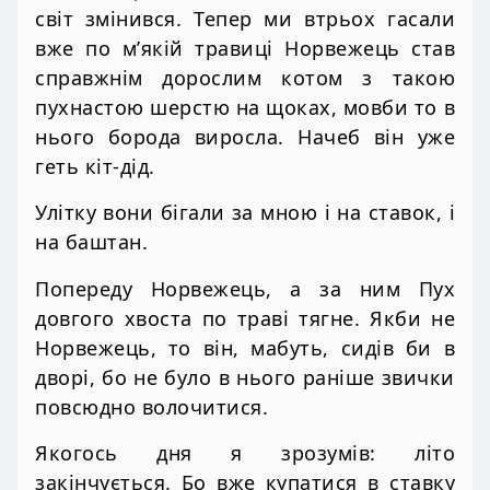
світ змінився. Тепер ми втрьох гасали
вже по м’якій травиці Норвежець став
справжнім дорослим котом з такою
пухнастою шерстю на щоках, мовби то в
нього борода виросла. Начеб він уже
геть кіт-дід.
Улітку вони бігали за мною і на ставок, і
на баштан.
Попереду Норвежець, а за ним Пух
довгого хвоста по траві тягне. Якби не
Норвежець, то він, мабуть, сидів би в
дворі, бо не було в нього раніше звички
повсюдно волочитися.
Якогось дня я зрозумів: літо
закінчується. Бо вже купатися в ставку