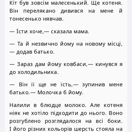
Кіт був зовсім малесенький. Ще котеня.
Він перелякано дивився на мене й
тонесенько нявчав.
— Їсти хоче,— сказала мама.
— Та й незвично йому на новому місці,
— додав батько.
— Зараз дам йому ковбаси,— кинувся я
до холодильника.
— Він її ще не їсть,— зупинив мене
батько.— Молочка б йому.
Налили в блюдце молоко. Але котеня
ніяк не хотіло підходити до нього. Воно
розгублено розглядалося на всі боки.
І його різних кольорів шерсть стояла на