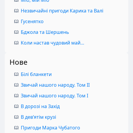
Незвичайні пригоди Карика та Валі
Гусенятко
Бджола та Шершень
Коли настав чудовий май…
Нове
Білі бланкети
Звичай нашого народу. Том II
Звичай нашого народу. Том I
В дорозі на Захід
В дев’ятім крузі
Пригоди Марка Чубатого