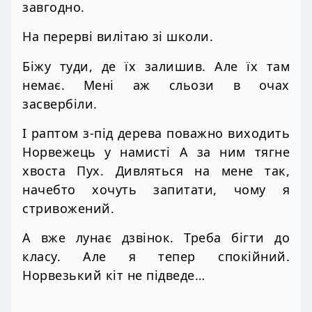
завгодно.
На перерві вилітаю зі школи.
Біжу туди, де їх залишив. Але їх там
немає. Мені аж сльози в очах
засвербіли.
І раптом з-під дерева поважно виходить
Норвежець у намисті А за ним тягне
хвоста Пух. Дивляться на мене так,
начебто хочуть запитати, чому я
стривожений.
А вже лунає дзвінок. Треба бігти до
класу. Але я тепер спокійний.
Норвезький кіт не підведе…