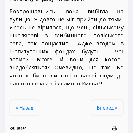
Розпрощавшись, вона вибігла на
вулицю. Я довго не міг прийти до тями.
Якось не вірилося, що мені, сільському
школяреві з глибинного поліського
села, так пощастить. Адже згодом в
інститутських фондах будуть і мої
записи. Може, й вони для когось
знадобляться? Очевидно, що так. Бо
чого ж би їхали такі поважні люди до
нашого села аж із самого Києва?!
« Назад
Вперед »
15460