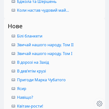
Бджола та Шершень
Коли настав чудовий май…
Нове
Білі бланкети
Звичай нашого народу. Том II
Звичай нашого народу. Том I
В дорозі на Захід
В дев’ятім крузі
Пригоди Марка Чубатого
Ясир
Навіщо?
Квітам-рости!