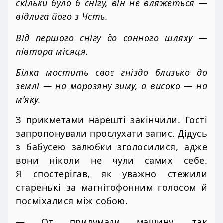
скільки було б снігу, він не вляжеться —
відлига його з Чсть.
Від першого снігу до санного шляху —
півтора місяця.
Білка мостить своє гніздо близько до
землі — на морозяну зиму, а високо — на
м’яку
.
З прикметами нарешті закінчили. Гості
запропонували прослухати запис. Дідусь
з бабусею залюбки зголосилися, адже
вони ніколи не чули самих себе.
Я спостерігав, як уважно стежили
старенькі за магнітофонним голосом й
посміхалися між собою.
— От придумали машину, так