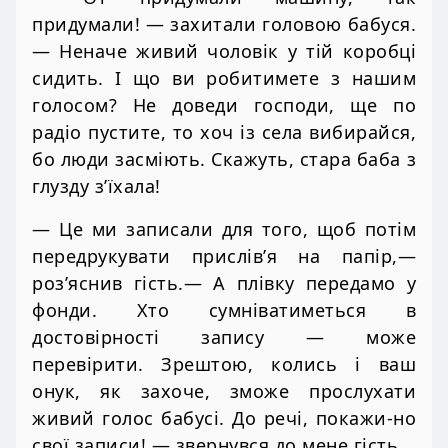
придумали! — захитали головою бабуся.
— Неначе живий чоловік у тій коробці
сидить. І що ви робитимете з нашим
голосом? Не доведи господи, ще по
радіо пустите, то хоч із села вибирайся,
бо люди засміють. Скажуть, стара баба з
глузду з’їхала!
— Це ми записали для того, щоб потім
передрукувати прислів’я на папір,—
роз’яснив гість.— А плівку передамо у
фонди. Хто сумніватиметься в
достовірності запису — може
перевірити. Зрештою, колись і ваш
онук, як захоче, зможе прослухати
живий голос бабусі. До речі, покажи-но
свої записи! — звернувся до мене гість.