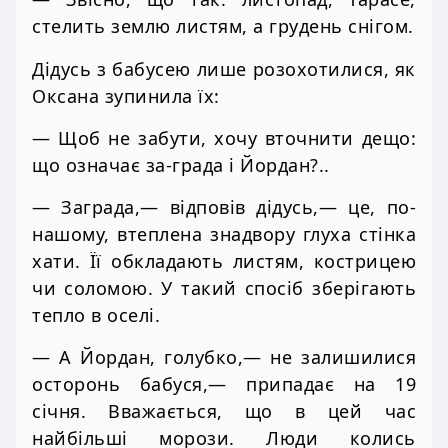
стелить землю листям, а грудень снігом.
Дідусь з бабусею лише розохотилися, як
Оксана зупинила їх:
— Щоб не забути, хочу вточнити дещо:
що означає за-града і Йордан?..
— Заграда,— відповів дідусь,— це, по-
нашому, втеплена знадвору глуха стінка
хати. Її обкладають листям, кострицею
чи соломою. У такий спосіб зберігають
тепло в оселі.
— А Йордан, голубко,— не залишилися
осторонь бабуся,— припадає на 19
січня. Вважається, що в цей час
найбільші морози. Люди колись