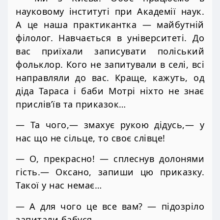
науковому інституті при Академії наук.
А це наша практикантка — майбутній
філолог. Навчається в університеті. До
вас приїхали записувати поліський
фольклор. Кого не запитували в селі, всі
направляли до вас. Краще, кажуть, од
діда Тараса і баби Мотрі ніхто не знає
прислів’їв та приказок…
— Та чого,— змахує рукою дідусь,— у
нас що не сільце, то своє слівце!
— О, прекрасно! — сплеснув долонями
гість.— Оксано, запиши цю приказку.
Такої у нас немає…
— А для чого це все вам? — підозріло
запитали бабуся.