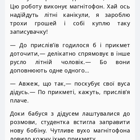
Цю роботу виконує магнітофон. Хай ось
надійдуть літні канікули, я зароблю
трохи грошей і собі куплю таку
записувачку!
— До прислів’їв годилося б і прикмет
доточити,— делікатно спрямовує в інше
русло літній чоловік.— Бо вони
доповнюють одне одного…
— Авжеж, що так,— поскубує свої вуса
дідусь.— По прикметі, кажуть, прислів’я
плаче.
Доки бабуся з дідусем лаштувалися до
розмови, студентка встигла заправити
нову бобіну. Чутливе вухо магнітофона
ловило кожну їхню прикмету.