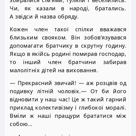
Чи, як казали в народі, братались.
А звідси й назва обряду.
Кожен член такої спілки вважався
близьким свояком. Він зобов’язувався
допомагати братчику в скрутну годину.
Якщо в якійсь родині помирав господар,
то інший член братчини забирав
малолітніх дітей на виховання.
— Прекрасний звичай! — аж розцвів од
подивку літній чоловік.— От би його
відновити у наш час! Це ж такий гарний
приклад колективізму і глибокої моралі.
Вміли ж наші пращури брататися між
собою…