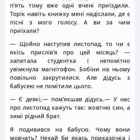
п’ять тому вже одні вчені приїздили.
Торік навіть книжку мені надіслали, де є
пісні з мого голосу. А ви за чим
приїхали?
— Щойно наступив листопад, то чи є
якісь прислів’я про цей місяць? —
запитала студентка і непомітно
увімкнула магнітофон. Бобіни на ньому
повільно закрутилися. Але дідусь з
бабусею не помітили цього.
— Є деякі,— пом’якшав дідусь.— У нас
про листопад кажуть так: жовтню син, а
зимі рідний брат.
Я подивився на бабусю. Чому вони
мовчать? Нехай би якась приказочка і