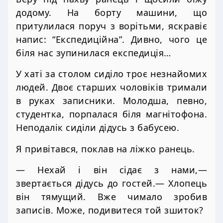
додому. На борту машини, що
притулилася поруч з ворітьми, яскравіє
напис: “Експедиційна”. Дивно, чого це
біля нас зупинилася експедиція…
У хаті за столом сиділо троє незнайомих
людей. Двоє старших чоловіків тримали
в руках записники. Молодша, певно,
студентка, порпалася біля магнітофона.
Неподалік сиділи дідусь з бабусею.
Я привітався, поклав на ліжко ранець.
— Нехай і він сідає з нами,—
звертається дідусь до гостей.— Хлопець
він тямущий. Вже чимало зробив
записів. Може, подивитеся той зшиток?