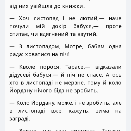
від них увійшла до книжки.
— Хоч листопад і не лютий,— наче
почули мій докір бабуся,— проте
спитає, чи вдягнений та взутий.
— З листопадом, Мотре, бабам одна
рада: ховатися на піч!
— Кволе порося, Тарасе,— відказали
дідусеві бабуся,— й піч не спасе. А ось
хто в листопаді не мерзне, тому й коло
Йордану нічого біда не зробить.
— Коло Йордану, може, і не зробить, але
в листопаді вже, кажуть, зима на
заграді.
— Звісно, що так: листопад, Тарасе,