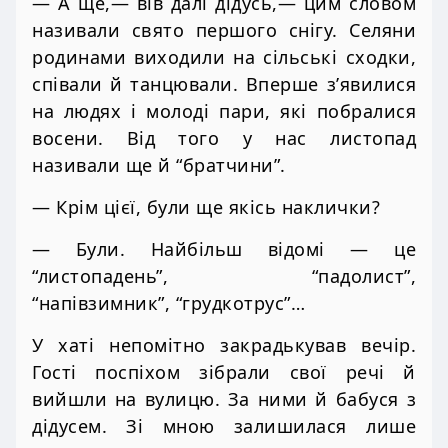
— А ще,— вів далі дідусь,— цим словом
називали свято першого снігу. Селяни
родинами виходили на сільські сходки,
співали й танцювали. Вперше з’явилися
на людях і молоді пари, які побралися
восени. Від того у нас листопад
називали ще й “братчини”.
— Крім цієї, були ще якісь наклички?
— Були. Найбільш відомі — це
“листопадень”, “падолист”,
“напівзимник”, “грудкотрус”…
У хаті непомітно закрадькував вечір.
Гості поспіхом зібрали свої речі й
вийшли на вулицю. За ними й бабуся з
дідусем. Зі мною залишилася лише