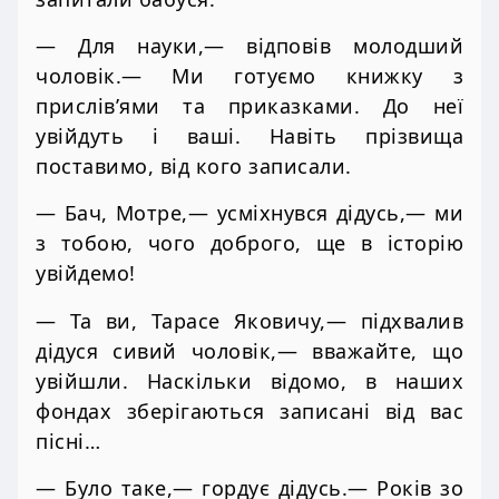
— Для науки,— відповів молодший
чоловік.— Ми готуємо книжку з
прислів’ями та приказками. До неї
увійдуть і ваші. Навіть прізвища
поставимо, від кого записали.
— Бач, Мотре,— усміхнувся дідусь,— ми
з тобою, чого доброго, ще в історію
увійдемо!
— Та ви, Тарасе Яковичу,— підхвалив
дідуся сивий чоловік,— вважайте, що
увійшли. Наскільки відомо, в наших
фондах зберігаються записані від вас
пісні…
— Було таке,— гордує дідусь.— Років зо