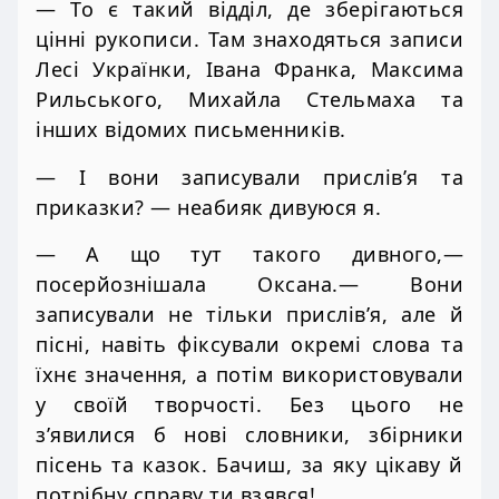
— То є такий відділ, де зберігаються
цінні рукописи. Там знаходяться записи
Лесі Українки, Івана Франка, Максима
Рильського, Михайла Стельмаха та
інших відомих письменників.
— І вони записували прислів’я та
приказки? — неабияк дивуюся я.
— А що тут такого дивного,—
посерйознішала Оксана.— Вони
записували не тільки прислів’я, але й
пісні, навіть фіксували окремі слова та
їхнє значення, а потім використовували
у своїй творчості. Без цього не
з’явилися б нові словники, збірники
пісень та казок. Бачиш, за яку цікаву й
потрібну справу ти взявся!