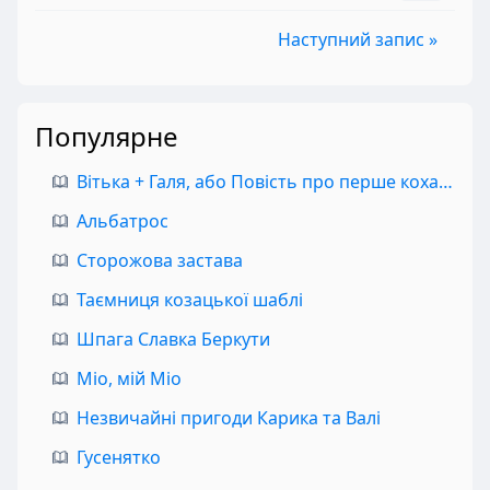
Наступний запис »
Популярне
Вітька + Галя, або Повість про перше кохання
Альбатрос
Сторожова застава
Таємниця козацької шаблі
Шпага Славка Беркути
Міо, мій Міо
Незвичайні пригоди Карика та Валі
Гусенятко