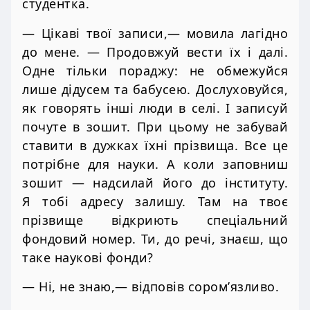
студентка.
— Цікаві твої записи,— мовила лагідно
до мене. — Продовжуй вести їх і далі.
Одне тільки пораджу: не обмежуйся
лише дідусем та бабусею. Дослуховуйся,
як говорять інші люди в селі. І записуй
почуте в зошит. При цьому не забувай
ставити в дужках їхні прізвища. Все це
потрібне для науки. А коли заповниш
зошит — надсилай його до інституту.
Я тобі адресу залишу. Там на твоє
прізвище відкриють спеціальний
фондовий номер. Ти, до речі, знаєш, що
таке наукові фонди?
— Ні, не знаю,— відповів сором’язливо.