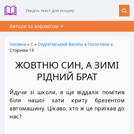
Автори за алфавітом
Головна
»
С
»
Скуратівський Василь
»
Погостини
»
Сторінка 13
ЖОВТНЮ СИН, А ЗИМІ
РІДНИЙ БРАТ
Йдучи зі школи, я ще віддалік помітив
біля нашої хати криту брезентом
автомашину. Цікаво, хто ж це приїхав до
нас?