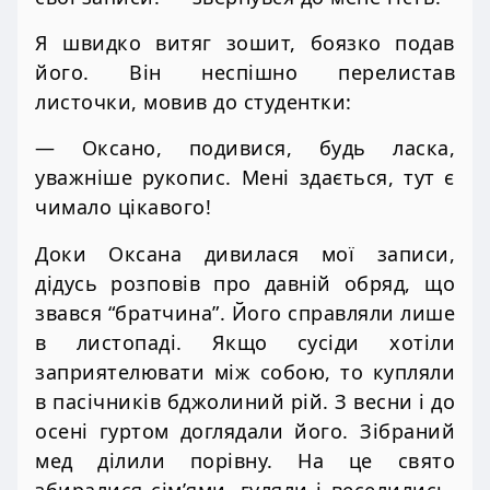
Я швидко витяг зошит, боязко подав
його. Він неспішно перелистав
листочки, мовив до студентки:
— Оксано, подивися, будь ласка,
уважніше рукопис. Мені здається, тут є
чимало цікавого!
Доки Оксана дивилася мої записи,
дідусь розповів про давній обряд, що
звався “братчина”. Його справляли лише
в листопаді. Якщо сусіди хотіли
заприятелювати між собою, то купляли
в пасічників бджолиний рій. З весни і до
осені гуртом доглядали його. Зібраний
мед ділили порівну. На це свято
збиралися сім’ями, гуляли і веселились.