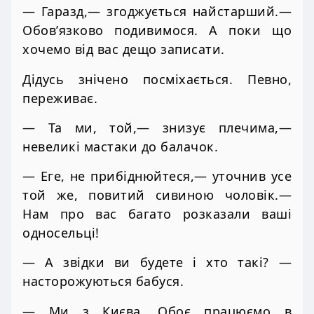
— Гаразд,— згоджується найстарший.—
Обов’язково подивимося. А поки що
хочемо від вас дещо записати.
Дідусь знічено посміхається. Певно,
переживає.
— Та ми, той,— знизує плечима,—
невеликі мастаки до балачок.
— Еге, не прибіднюйтеся,— уточнив усе
той же, повитий сивиною чоловік.—
Нам про вас багато розказали ваші
односельці!
— А звідки ви будете і хто такі? —
насторожуються бабуся.
— Ми з Києва. Обоє працюємо в