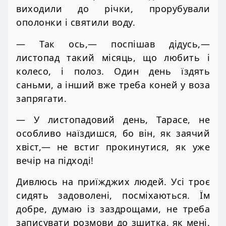
виходили до річки, прорубували
ополонки і святили воду.
— Так ось,— поспішав дідусь,—
листопад такий місяць, що любить і
колесо, і полоз. Один день їздять
саньми, а інший вже треба коней у воза
запрягати.
— У листопадовий день, Тарасе, не
особливо наїздишся, бо він, як заячий
хвіст,— не встиг прокинутися, як уже
вечір на підході!
Дивлюсь на приїжджих людей. Усі троє
сидять задоволені, посміхаються. Їм
добре, думаю із заздрощами, не треба
записувати розмови до зшитка, як мені.