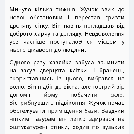
Минуло кілька тижнів. Жучок звик до
нової обстановки і перестав гризти
дротяну сітку. Він навіть погладшав від
доброго харчу та догляду. Невдоволення
усе частіше поступалоЭ ся місцем у
нього цікавості до людини.
Одного разу хазяйка забула зачинити
на засув дверцята клітки, і бранець,
скориставшись із цього, вибрався на
волю. Він підбіг до вікна, але гострий зір
допоміг йому побачити скло.
Зістрибнувши з підвіконня, Жучок почав
обстежувати приміщення бази. Завдяки
чіпким пазурам він легко здирався на
оштукатурені стінки, ходив по вузьких