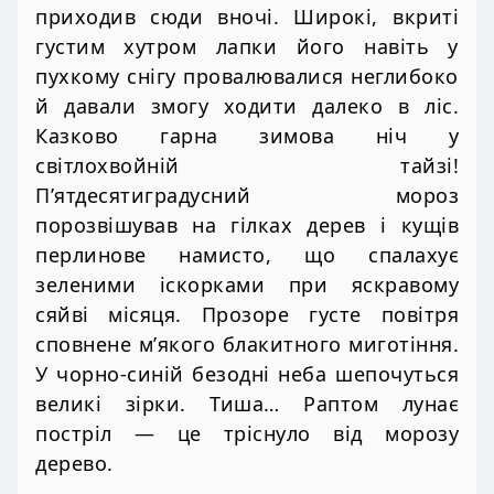
приходив сюди вночі. Широкі, вкриті
густим хутром лапки його навіть у
пухкому снігу провалювалися неглибоко
й давали змогу ходити далеко в ліс.
Казково гарна зимова ніч у
світлохвойній тайзі!
П’ятдесятиградусний мороз
порозвішував на гілках дерев і кущів
перлинове намисто, що спалахує
зеленими іскорками при яскравому
сяйві місяця. Прозоре густе повітря
сповнене м’якого блакитного миготіння.
У чорно-синій безодні неба шепочуться
великі зірки. Тиша… Раптом лунає
постріл — це тріснуло від морозу
дерево.