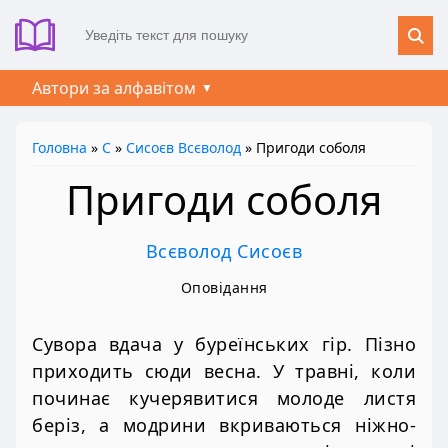
Автори за алфавітом
Головна
»
С
»
Сисоєв Всєволод
» Пригоди соболя
Пригоди соболя
Всєволод Сисоєв
Оповідання
Сувора вдача у буреїнських гір. Пізно
приходить сюди весна. У травні, коли
починає кучерявитися молоде листя
беріз, а модрини вкриваються ніжно-