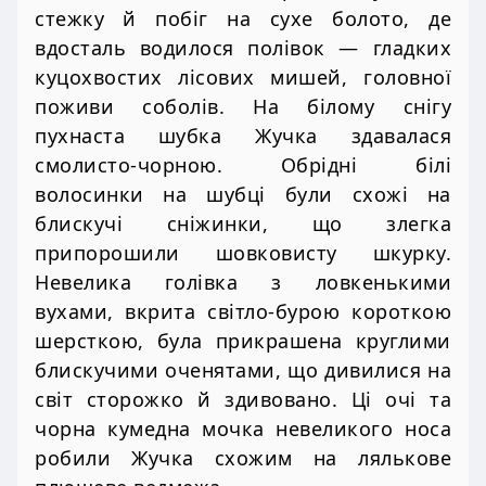
стежку й побіг на сухе болото, де
вдосталь водилося полівок — гладких
куцохвостих лісових мишей, головної
поживи соболів. На білому снігу
пухнаста шубка Жучка здавалася
смолисто-чорною. Обрідні білі
волосинки на шубці були схожі на
блискучі сніжинки, що злегка
припорошили шовковисту шкурку.
Невелика голівка з ловкенькими
вухами, вкрита світло-бурою короткою
шерсткою, була прикрашена круглими
блискучими оченятами, що дивилися на
світ сторожко й здивовано. Ці очі та
чорна кумедна мочка невеликого носа
робили Жучка схожим на лялькове