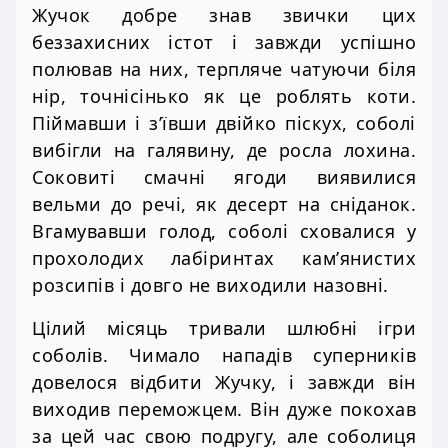
Жучок добре знав звички цих
беззахисних істот і завжди успішно
полював на них, терпляче чатуючи біля
нір, точнісінько як це роблять коти.
Піймавши і з’ївши двійко піскух, соболі
вибігли на галявину, де росла лохина.
Соковиті смачні ягоди виявилися
вельми до речі, як десерт на сніданок.
Вгамувавши голод, соболі сховалися у
прохолодих лабіринтах кам’янистих
розсипів і довго не виходили назовні.
Цілий місяць тривали шлюбні ігри
соболів. Чимало нападів суперників
довелося відбити Жучку, і завжди він
виходив переможцем. Він дуже покохав
за цей час свою подругу, але соболиця