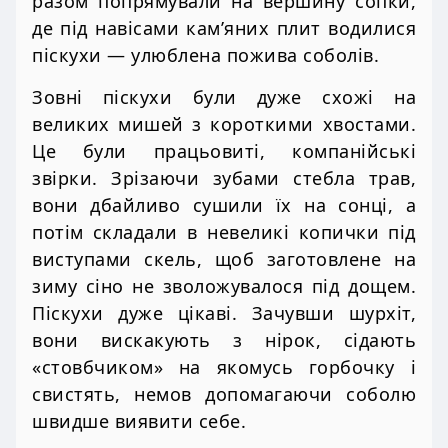
разом попрямували на вершину сопки,
де під навісами кам’яних плит водилися
піскухи — улюблена пожива соболів.
Зовні піскухи були дуже схожі на
великих мишей з короткими хвостами.
Це були працьовиті, компанійські
звірки. Зрізаючи зубами стебла трав,
вони дбайливо сушили їх на сонці, а
потім складали в невеликі копички під
виступами скель, щоб заготовлене на
зиму сіно не зволожувалося під дощем.
Піскухи дуже цікаві. Зачувши шурхіт,
вони вискакують з нірок, сідають
«стовбчиком» на якомусь горбочку і
свистять, немов допомагаючи соболю
швидше виявити себе.