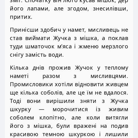
його лапами, але згодом, знесилівши,
притих.
Принісши здобич у намет, мисливець не
став виймати Жучка з мішка, а поклав
туди шматочок м’яса і жменю мерзлого
снігу замість води.
Кілька днів прожив Жучок у теплому
наметі разом з мисливцями.
Промисловики хотіли відновити живцем
ще кілька соболів, але це їм не вдалося.
Тоді вони вирішили зняти з Жучка
шкурку — морочитися із живим
соболем клопітно, але коли витягли
його з мішка, були вражені на подив
красивою темною шкуркою і лишили