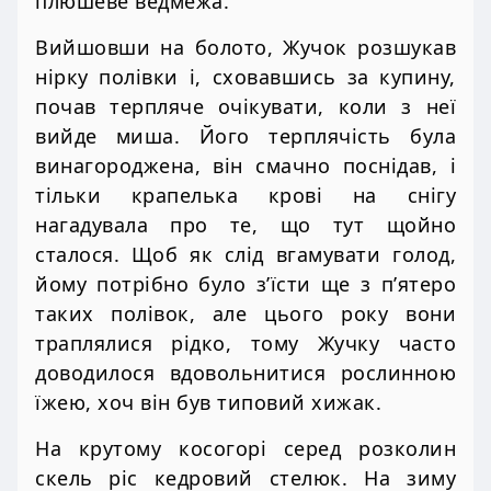
плюшеве ведмежа.
Вийшовши на болото, Жучок розшукав
нірку полівки і, сховавшись за купину,
почав терпляче очікувати, коли з неї
вийде миша. Його терплячість була
винагороджена, він смачно поснідав, і
тільки крапелька крові на снігу
нагадувала про те, що тут щойно
сталося. Щоб як слід вгамувати голод,
йому потрібно було з’їсти ще з п’ятеро
таких полівок, але цього року вони
траплялися рідко, тому Жучку часто
доводилося вдовольнитися рослинною
їжею, хоч він був типовий хижак.
На крутому косогорі серед розколин
скель ріс кедровий стелюк. На зиму