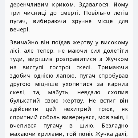
деренчливим криком. Здавалося, йому
три чисниці до смерті. Повільно летів
пугач, вибираючи зручне місце для
вечері.
Звичайно він поїдав жертву у високому
лісі, але тепер, не маючи сил долетіти
туди, вирішив розправитися з Жучком
на виступі гострої скелі. Тримаючи
здобич однією лапою, пугач спробував
другою міцніше ухопитися за карниз
скелі, та, мабуть, невдало схопив
булькатий свою жертву. Не встиг він
здійснити цей нехитрий трюк, як
спритний соболь вивернувся, мов змія, і
вчепився пугачу в шию. Безладно
махаючи крилами, той поніс Жучка далі,