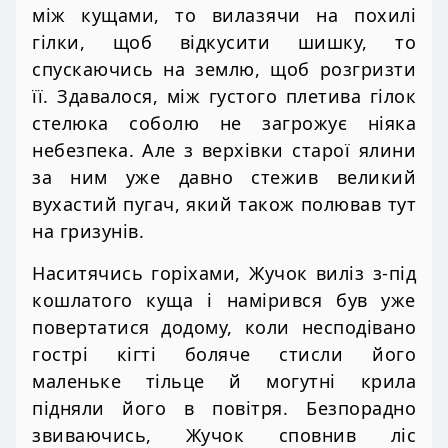
між кущами, то вилазячи на похилі
гілки, щоб відкусити шишку, то
спускаючись на землю, щоб розгризти
її. Здавалося, між густого плетива гілок
стелюка соболю не загрожує ніяка
небезпека. Але з верхівки старої ялини
за ним уже давно стежив великий
вухастий пугач, який також полював тут
на гризунів.
Наситячись горіхами, Жучок виліз з-під
кошлатого куща і намірився був уже
повертатися додому, коли несподівано
гострі кігті боляче стисли його
маленьке тільце й могутні крила
підняли його в повітря. Безпорадно
звиваючись, Жучок сповнив ліс