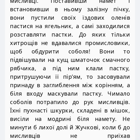
мисливці. Поставивши намет і
встановивши в ньому залізну пічку,
вони пустили своїх їздових оленів
пастися на ягельник, а самі заходилися
розставляти пастки. До яких тільки
хитрощів не вдавалися промисловики,
щоб обдурити соболя! Вони то
підвішували на кущ шматочок смачного
рябчика, а під ним клали пастку,
притрушуючи її пір’ям, то засовували
принаду в заглиблення між корінням, а
біля входу маскували пастку. Чимало
соболів потрапило до рук мисливців.
Їхні пухнасті шкурки, складені в мішок,
висіли на модрині біля намету. Не
минути б лихої долі й Жучкові, коли б до
мисливців не приїхав