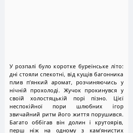
У розпалі було коротке буреїнське літо:
дні стояли спекотні, від кущів багонника
плив п’янкий аромат, розчиняючись у
нічній прохолоді. Жучок прокинувся у
своїй холостяцькій порі пізно. Цієї
неспокійної пори шлюбних ігор
звичайний ритм його життя порушився.
Багато оббігав він долин і крутоярів,
перш ніж на одному з кам’янистих