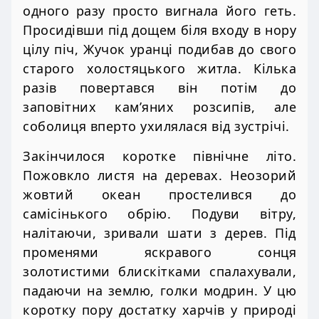
одного разу просто вигнала його геть.
Просидівши під дощем біля входу в нору
цілу піч, Жучок уранці подибав до свого
старого холостяцького житла. Кілька
разів повертався він потім до
заповітних кам’яних розсипів, але
соболиця вперто ухилялася від зустрічі.
Закінчилося коротке північне літо.
Пожовкло листя на деревах. Неозорий
жовтий океан простелився до
самісінького обрію. Подуви вітру,
налітаючи, зривали шати з дерев. Під
променями яскравого сонця
золотистими блискітками спалахували,
падаючи на землю, голки модрин. У цю
коротку пору достатку харчів у природі