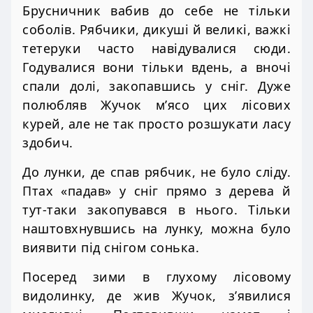
Брусничник вабив до себе не тільки
соболів. Рябчики, дикуші й великі, важкі
тетеруки часто навідувалися сюди.
Годувалися вони тільки вдень, а вночі
спали долі, закопавшись у сніг. Дуже
полюбляв Жучок м’ясо цих лісових
курей, але не так просто розшукати ласу
здобич.
До лунки, де спав рябчик, не було сліду.
Птах «падав» у сніг прямо з дерева й
тут-таки закопувався в нього. Тільки
наштовхнувшись на лунку, можна було
виявити під снігом сонька.
Посеред зими в глухому лісовому
видолинку, де жив Жучок, з’явилися