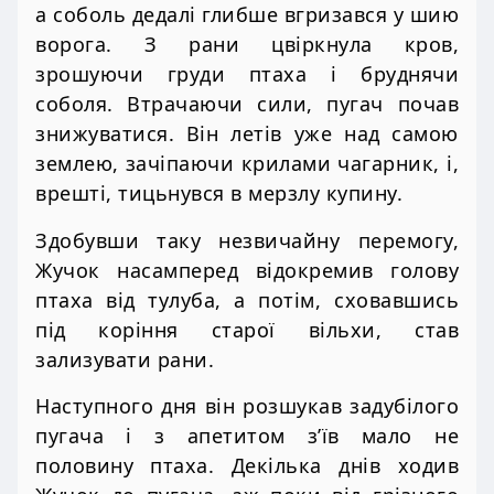
а соболь дедалі глибше вгризався у шию
ворога. З рани цвіркнула кров,
зрошуючи груди птаха і бруднячи
соболя. Втрачаючи сили, пугач почав
знижуватися. Він летів уже над самою
землею, зачіпаючи крилами чагарник, і,
врешті, тицьнувся в мерзлу купину.
Здобувши таку незвичайну перемогу,
Жучок насамперед відокремив голову
птаха від тулуба, а потім, сховавшись
під коріння старої вільхи, став
зализувати рани.
Наступного дня він розшукав задубілого
пугача і з апетитом з’їв мало не
половину птаха. Декілька днів ходив