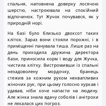
спальня, наповнена доверху лосячою
шерстю, настроювала на спокійний
відпочинок. Тут Жучок почувався, як у
природній норі.
На базі було близько двохсот таких
кліток. Зараз вони стояли порожні, і в
приміщенні панувала тиша. Лише раз на
день приходила дружина директора
бази, приносила корм і воду для Жучка,
чистила клітку. Вистромивши із спальні
незадоволену мордочку, бранець
стежив за кожним рухом неквапливих
жіночих рук, при цьому голосно хуркав і
удавав, ніби хоче напасти на людину.
Але жінка знала вдачу соболів і анітрохи
не лякалася цих погроз.