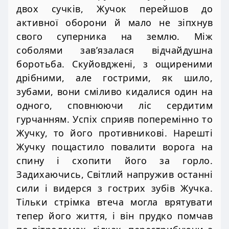
двох сучків, Жучок перейшов до
активної оборони й мало не зіпхнув
свого суперника на землю. Між
соболями зав’язалася відчайдушна
боротьба. Скуйовджені, з ощиреними
дрібними, але гострими, як шило,
зубами, вони сміливо кидалися один на
одного, сповнюючи ліс сердитим
гурчанням. Успіх сприяв поперемінно то
Жучку, то його противникові. Нарешті
Жучку пощастило повалити ворога на
спину і схопити його за горло.
Задихаючись, Світлий напружив останні
сили і видерся з гострих зубів Жучка.
Тільки стрімка втеча могла врятувати
тепер його життя, і він прудко помчав