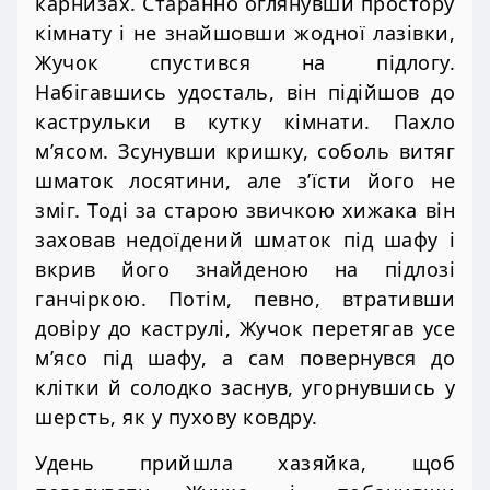
карнизах. Старанно оглянувши простору
кімнату і не знайшовши жодної лазівки,
Жучок спустився на підлогу.
Набігавшись удосталь, він підійшов до
каструльки в кутку кімнати. Пахло
м’ясом. Зсунувши кришку, соболь витяг
шматок лосятини, але з’їсти його не
зміг. Тоді за старою звичкою хижака він
заховав недоїдений шматок під шафу і
вкрив його знайденою на підлозі
ганчіркою. Потім, певно, втративши
довіру до каструлі, Жучок перетягав усе
м’ясо під шафу, а сам повернувся до
клітки й солодко заснув, угорнувшись у
шерсть, як у пухову ковдру.
Удень прийшла хазяйка, щоб