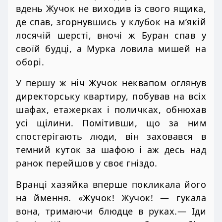
вдень Жучок не виходив із свого ящика,
де спав, згорнувшись у клубок на м’якій
лосячій шерсті, вночі ж Буран спав у
своїй будці, а Мурка ловила мишей на
оборі.
У першу ж ніч Жучок неквапом оглянув
директорську квартиру, побував на всіх
шафах, етажерках і поличках, обнюхав
усі щілини. Помітивши, що за ним
спостерігають люди, він заховався в
темний куток за шафою і аж десь над
ранок перейшов у своє гніздо.
Вранці хазяйка вперше покликала його
на ймення. «Жучок! Жучок! — гукала
вона, тримаючи блюдце в руках.— Іди