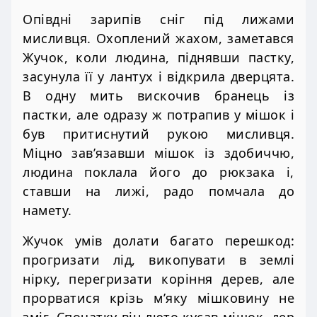
Опівдні зарипів сніг під лижами
мисливця. Охоплений жахом, заметався
Жучок, коли людина, піднявши пастку,
засунула її у лантух і відкрила дверцята.
В одну мить вискочив бранець із
пастки, але одразу ж потрапив у мішок і
був притиснутий рукою мисливця.
Міцно зав’язавши мішок із здобиччю,
людина поклала його до рюкзака і,
ставши на лижі, радо помчала до
намету.
Жучок умів долати багато перешкод:
прогризати лід, викопувати в землі
нірку, перегризати коріння дерев, але
прорватися крізь м’яку мішковину не
зміг. Спочатку він люто кусав мішок, дер