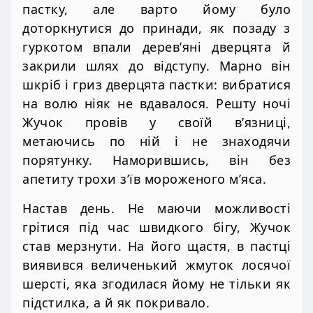
пастку, але варто йому було
доторкнутися до принади, як позаду з
гуркотом впали дерев’яні дверцята й
закрили шлях до відступу. Марно він
шкріб і гриз дверцята пастки: вибратися
на волю ніяк не вдавалося. Решту ночі
Жучок провів у своїй в’язниці,
метаючись по ній і не знаходячи
порятунку. Наморившись, він без
апетиту трохи з’їв мороженого м’яса.
Настав день. Не маючи можливості
грітися під час швидкого бігу, Жучок
став мерзнути. На його щастя, в пастці
виявився величенький жмуток лосячої
шерсті, яка згодилася йому не тільки як
підстилка, а й як покривало.