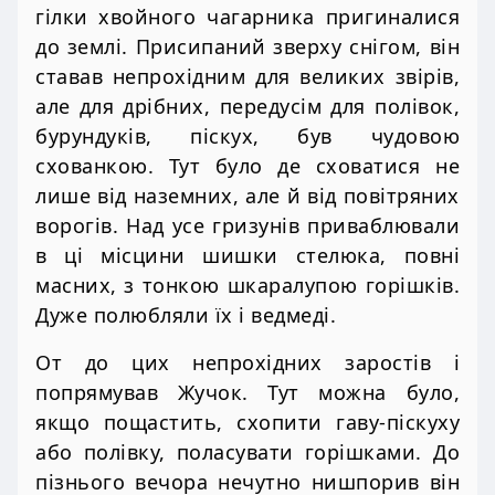
гілки хвойного чагарника пригиналися
до землі. Присипаний зверху снігом, він
ставав непрохідним для великих звірів,
але для дрібних, передусім для полівок,
бурундуків, піскух, був чудовою
схованкою. Тут було де сховатися не
лише від наземних, але й від повітряних
ворогів. Над усе гризунів приваблювали
в ці місцини шишки стелюка, повні
масних, з тонкою шкаралупою горішків.
Дуже полюбляли їх і ведмеді.
От до цих непрохідних заростів і
попрямував Жучок. Тут можна було,
якщо пощастить, схопити гаву-піскуху
або полівку, поласувати горішками. До
пізнього вечора нечутно нишпорив він