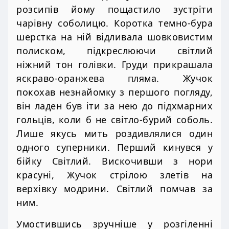
розсипів йому пощастило зустріти
чарівну соболицю. Коротка темно-бура
шерстка на ній відливала шовковистим
полиском, підкреслюючи світлий
ніжний тон голівки. Груди прикрашала
яскраво-оранжева пляма. Жучок
покохав незнайомку з першого погляду,
він ладен був іти за нею до підхмарних
гольців, коли б не світло-бурий соболь.
Лише якусь мить роздивлялися один
одного суперники. Перший кинувся у
бійку Світлий. Вискочивши з нори
красуні, Жучок стрілою злетів на
верхівку модрини. Світлий помчав за
ним.
Умостившись зручніше у розгіленні