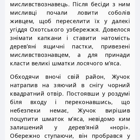
мисливствознавець. Після бесіди з ним
мисливці почали ловити соболів
живцем, щоб переселити їх у далекі
угіддя Охотського узбережжя. Довелося
знімати капкани і ставити натомість
дерев’яні ящичні пастки, привезені
мисливствознавцем, а для принади
класти великі шматки лосячого м’яса.
Обходячи вночі свій район, Жучок
натрапив на зяючий в снігу чорний
квадратний отвір. Постоявши у роздумі
біля входу і переконавшись, що
небезпеки немає, Жучок вирішив
поцупити шматок м’яса, невідомо ким
залишений у дерев’яній «норі».
Обережно ступаючи, він пробрався у