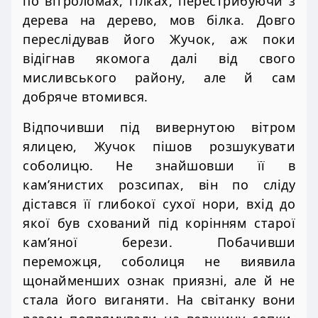
по вітроломах, гілках, перестрибуючи з
дерева на дерево, мов білка. Довго
переслідував його Жучок, аж поки
відігнав якомога далі від свого
мисливського району, але й сам
добряче втомився.
Відпочивши під вивернутою вітром
ялицею, Жучок пішов розшукувати
соболицю. Не знайшовши її в
кам’янистих розсипах, він по сліду
дістався її глибокої сухої нори, вхід до
якої був схований під корінням старої
кам’яної берези. Побачивши
переможця, соболиця не виявила
щонайменших ознак приязні, але й не
стала його виганяти. На світанку вони