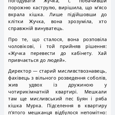
погодувати Жучка, і, побачивши
порожню каструлю, вирішила, що м’ясо
вкрала кішка. Лише підійшовши до
клітки Жучка, вона зрозуміла, хто
справжній винуватець.
Про те, що сталося, вона розповіла
чоловікові, і той прийняв рішення:
«Жучка перевести до кабінету. Хай
привчається до людей».
Директор — старий мисливствознавець,
фахівець з вільного розведення соболів,
жив удвох із дружиною у
чотирикімнатній квартирі. Мешкали
там ще мисливський пес Буян і ряба
кішка Мурка. Підселення в квартиру
п’ятого мешканця відбулося непомітно: