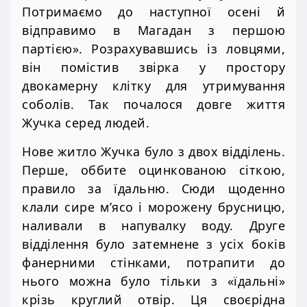
Потримаємо до наступної осені й
відправимо в Магадан з першою
партією». Розрахувавшись із ловцями,
він помістив звірка у простору
двокамерну клітку для утримування
соболів. Так почалося довге життя
Жучка серед людей.
Нове житло Жучка було з двох відділень.
Перше, оббите оцинкованою сіткою,
правило за їдальню. Сюди щоденно
клали сире м’ясо і морожену брусницю,
наливали в напувалку воду. Друге
відділення було затемнене з усіх боків
фанерними стінками, потрапити до
нього можна було тільки з «їдальні»
крізь круглий отвір. Ця своєрідна