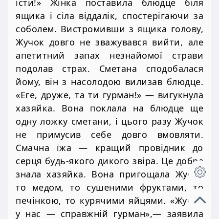
їсти!» Жінка поставила блюдце біля
ящика і сіла віддалік, спостерігаючи за
соболем. Вистромивши з ящика голову,
Жучок довго не зважувався вийти, але
апетитний запах незнайомої страви
подолав страх. Сметана сподобалася
йому, він з насолодою вилизав блюдце.
«Еге, друже, та ти гурман!» — вигукнула
хазяйка. Вона поклала на блюдце ще
одну ложку сметани, і цього разу Жучок
не примусив себе довго вмовляти.
Смачна їжа — кращий провідник до
серця будь-якого дикого звіра. Це добре
знала хазяйка. Вона пригощала Жучка
то медом, то сушеними фруктами, то
печінкою, то курячими яйцями. «Жучок
у нас — справжній гурман»,— заявила