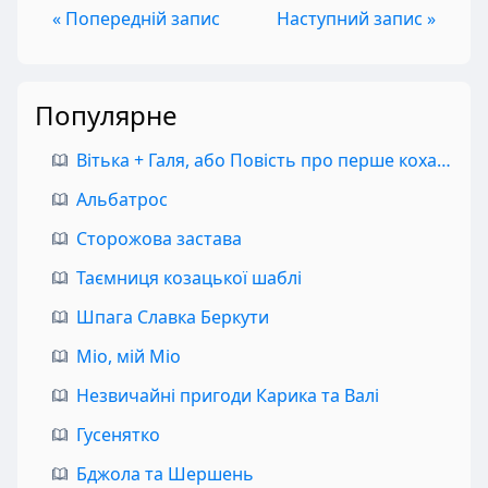
« Попередній запис
Наступний запис »
Популярне
Вітька + Галя, або Повість про перше кохання
Альбатрос
Сторожова застава
Таємниця козацької шаблі
Шпага Славка Беркути
Міо, мій Міо
Незвичайні пригоди Карика та Валі
Гусенятко
Бджола та Шершень