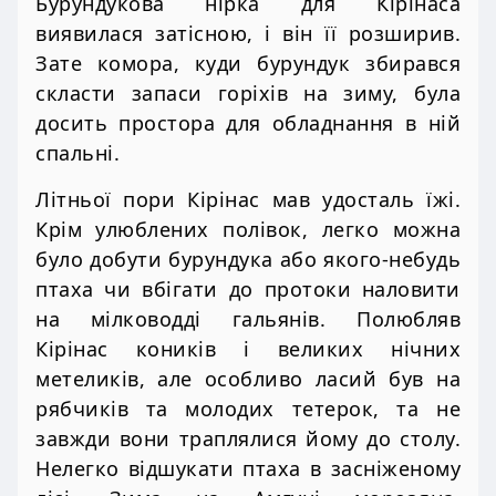
Бурундукова нірка для Кірінаса
виявилася затісною, і він її розширив.
Зате комора, куди бурундук збирався
скласти запаси горіхів на зиму, була
досить простора для обладнання в ній
спальні.
Літньої пори Кірінас мав удосталь їжі.
Крім улюблених полівок, легко можна
було добути бурундука або якого-небудь
птаха чи вбігати до протоки наловити
на мілководді гальянів. Полюбляв
Кірінас коників і великих нічних
метеликів, але особливо ласий був на
рябчиків та молодих тетерок, та не
завжди вони траплялися йому до столу.
Нелегко відшукати птаха в засніженому