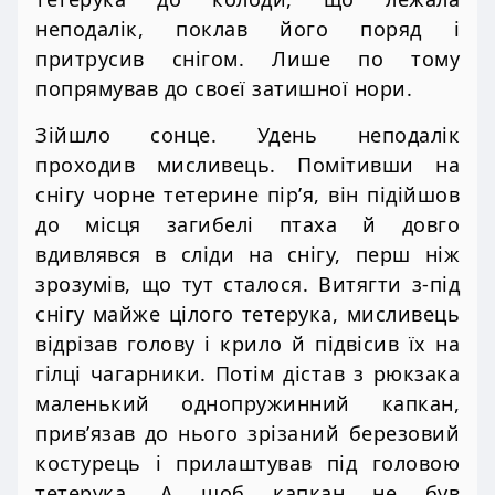
неподалік, поклав його поряд і
притрусив снігом. Лише по тому
попрямував до своєї затишної нори.
Зійшло сонце. Удень неподалік
проходив мисливець. Помітивши на
снігу чорне тетерине пір’я, він підійшов
до місця загибелі птаха й довго
вдивлявся в сліди на снігу, перш ніж
зрозумів, що тут сталося. Витягти з-під
снігу майже цілого тетерука, мисливець
відрізав голову і крило й підвісив їх на
гілці чагарники. Потім дістав з рюкзака
маленький однопружинний капкан,
прив’язав до нього зрізаний березовий
костурець і прилаштував під головою
тетерука. А щоб капкан не був