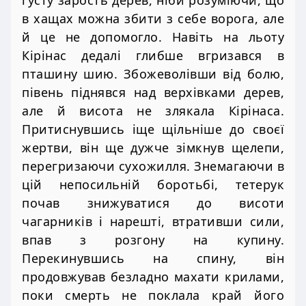
в хащах можна збити з себе ворога, але
й це не допомогло. Навіть на льоту
Кірінас дедалі глибше вгризався в
пташину шию. Збожеволівши від болю,
півень піднявся над верхівками дерев,
але й висота не злякала Кірінаса.
Притиснувшись іще щільніше до своєї
жертви, він ще дужче зімкнув щелепи,
перегризаючи сухожилля. Знемагаючи в
цій непосильній боротьбі, тетерук
почав знижуватися до висоти
чагарників і нарешті, втративши сили,
впав з розгону на купину.
Перекинувшись на спину, він
продовжував безладно махати крилами,
поки смерть не поклала край його