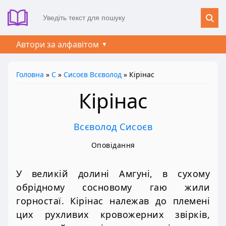
Автори за алфавітом
Головна
»
С
»
Сисоєв Всєволод
» Кірінас
Кірінас
Всєволод Сисоєв
Оповідання
У великій долині Амгуні, в сухому
обрідному сосновому гаю жили
горностаї. Кірінас належав до племені
цих рухливих кровожерних звірків,