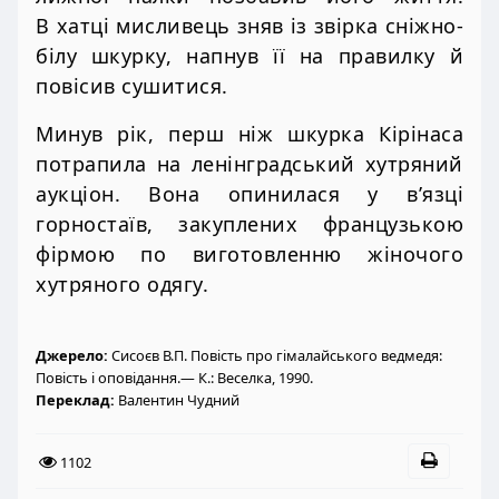
В хатці мисливець зняв із звірка сніжно-
білу шкурку, напнув її на правилку й
повісив сушитися.
Минув рік, перш ніж шкурка Кірінаса
потрапила на ленінградський хутряний
аукціон. Вона опинилася у в’язці
горностаїв, закуплених французькою
фірмою по виготовленню жіночого
хутряного одягу.
Джерело:
Сисоєв В.П. Повість про гімалайського ведмедя:
Повість і оповідання.— К.: Веселка, 1990.
Переклад:
Валентин Чудний
1102