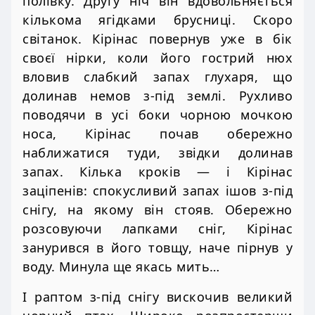
полівку. Другу ніч він вдовольняється
кількома ягідками брусниці. Скоро
світанок. Кірінас повернув уже в бік
своєї нірки, коли його гострий нюх
вловив слабкий запах глухаря, що
долинав немов з-під землі. Рухливо
поводячи в усі боки чорною мочкою
носа, Кірінас почав обережно
наближатися туди, звідки долинав
запах. Кілька кроків — і Кірінас
заціпенів: спокусливий запах ішов з-під
снігу, на якому він стояв. Обережно
розсовуючи лапками сніг, Кірінас
занурився в його товщу, наче пірнув у
воду. Минула ще якась мить…
І раптом з-під снігу вискочив великий