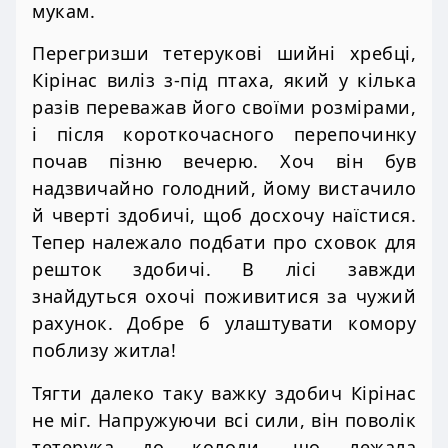
мукам.
Перегризши тетерукові шийні хребці,
Кірінас виліз з-під птаха, який у кілька
разів переважав його своїми розмірами,
і після короткочасного перепочинку
почав пізню вечерю. Хоч він був
надзвичайно голодний, йому вистачило
й чверті здобичі, щоб досхочу наїстися.
Тепер належало подбати про сховок для
решток здобичі. В лісі завжди
знайдуться охочі поживитися за чужий
рахунок. Добре б улаштувати комору
поблизу житла!
Тягти далеко таку важку здобич Кірінас
не міг. Напружуючи всі сили, він поволік
тетерука до колоди, що лежала