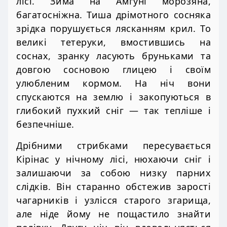
лісі. Зима на Амгуні морозяна,
багатосніжна. Тиша дрімотного сосняка
зрідка порушується лясканням крил. То
великі тетеруки, вмостившись на
соснах, зранку ласують бруньками та
довгою сосновою глицею і своїм
улюбленим кормом. На ніч вони
спускаются на землю і закопуються в
глибокий пухкий сніг — так тепліше і
безпечніше.
Дрібними стрибками пересувається
Кірінас у нічному лісі, нюхаючи сніг і
залишаючи за собою низку парних
слідків. Він старанно обстежив зарості
чагарників і узлісся старого згарища,
але ніде йому не пощастило знайти