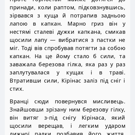
принади, коли раптом, підковзнувшись,
зірвався з куща й потрапив задньою
лапою в капкан. Марно гриз він у
нестямі сталеві дужки капкана, смикав
щосили лапу — вибратися з пастки не
міг. Тоді вів спробував потягти за собою
капкан. На це йому стало б сили, та
заважала березова гілка, яка раз у раз
заплутувалася у кущах і в траві.
Втративши сили, Кірінас заліз під сніг і
стих.
Вранці сюди повернувся мисливець.
Знайшовши зрізану ним березову гілку,
він витяг з-під снігу Кірінаса, який
щосили верещав, і легким ударом
лижної палки позбавив його життя.