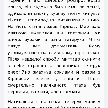
чорний птах. Широко розпростерши
крила, він судомно бив ними по землі,
здіймаючи сніжну куряву, потім кинувся
тікати, неприродно витягнувши шию.
На його спині лежав Кірінас. Мертвою
хваткою вчепився він гострими, як
шило, зубами в шию тетерука. Чіпкі
пазурі лап допомагали йому
утримуватися на слизькому пір’ї птаха.
Після невдалої спроби миттєво скинути
з себе страшного вершника тетерук
енергійно змахнув крилами й разом з
Кірінасом влетів у повітря. Політ
смертельно наляканого птаха був
нерівний, важкий, але стрімкий.
Натикаючись на гілки, тетерук мчав у
густу зарость дерев, ніби розуміючи, що