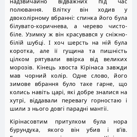
надзвичайно відважних під час
полювання. Влітку він ходив у
двоколірному вбранні: спинка його була
білувато-коричнева, а черево чисто-
біле. Узимку ж він красувався у сніжно-
білій шубці. І хоч шерсть на ній була
коротка, але її гущина та пишність
цілком рятували ввірка від великих
морозів. Кінець хвоста Кірінаса завжди
мав чорний колір. Одне слово, його
зимове вбрання було таке гарне, що
колись навіть царі, які добре зналися на
хутрі, віддавали перевагу горностаю і
шили з нього довгі парадні мантії.
Кірінасовтим притулком була нора
бурундука, якого він убив і в’їв.