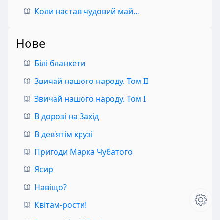
Коли настав чудовий май…
Нове
Білі бланкети
Звичай нашого народу. Том II
Звичай нашого народу. Том I
В дорозі на Захід
В дев’ятім крузі
Пригоди Марка Чубатого
Ясир
Навіщо?
Квітам-рости!