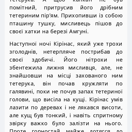
помітний, притрусив його дрібним
тетериним пір’ям. Прихопивши із собою
пташину тушку, мисливець пішов до
своєї хатки на березі Амгуні.
Наступної ночі Кірінас, який уже трохи
зголоднів, нетерпляче пострибав до
своєї здобичі. Його нітрохи не
збентежила лижня мисливця, але, не
знайшовши на місці захованого ним
тетерука, він почав кружляти по
галявині, поки не почув запах тетериної
голови, що висіла на кущі. Кірінас умів
лазити по деревах і не лякався висоти,
але кущ був тонкий, і навіть спритному
звірку важко було залізти на нього.
Проте горностай майже дотягся до