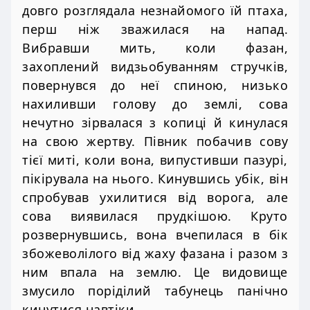
довго розглядала незнайомого їй птаха,
перш ніж зважилася на напад.
Вибравши мить, коли фазан,
захоплений видзьобуванням стручків,
повернувся до неї спиною, низько
нахиливши голову до землі, сова
нечутно зірвалася з копиці й кинулася
на свою жертву. Півник побачив сову
тієї миті, коли вона, випустивши пазурі,
пікірувала на нього. Кинувшись убік, він
спробував ухилитися від ворога, але
сова виявилася прудкішою. Круто
розвернувшись, вона вчепилася в бік
збожеволілого від жаху фазана і разом з
ним впала на землю. Це видовище
змусило поріділий табунець панічно
кинутися навтіки.