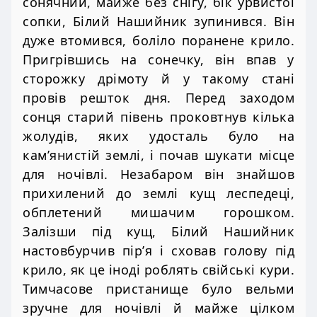
сонячний, майже без снігу, бік урвистої
сопки, Білий Нашийник зупинився. Він
дуже втомився, боліло поранене крило.
Пригрівшись на сонечку, він впав у
сторожку дрімоту й у такому стані
провів решток дня. Перед заходом
сонця старий півень проковтнув кілька
жолудів, яких удосталь було на
кам’янистій землі, і почав шукати місце
для ночівлі. Незабаром він знайшов
прихилений до землі кущ леспедеці,
обплетений мишачим горошком.
Залізши під кущ, Білий Нашийник
настовбурчив пір’я і сховав голову під
крило, як це іноді роблять свійські кури.
Тимчасове пристанище було вельми
зручне для ночівлі й майже цілком