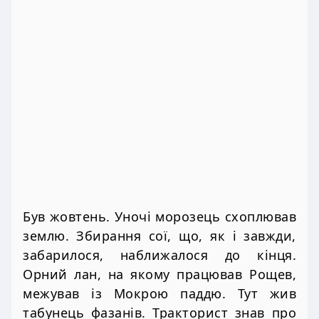
Був жовтень. Уночі морозець схоплював
землю. Збирання сої, що, як і завжди,
забарилося, наближалося до кінця.
Орний лан, на якому працював Рощев,
межував із Мокрою паддю. Тут жив
табунець фазанів. Тракторист знав про