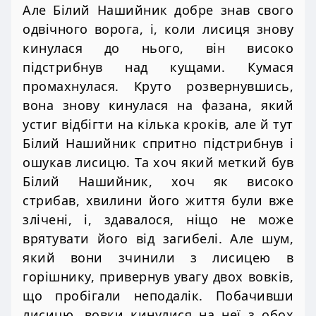
Але Білий Нашийник добре знав свого
одвічного ворога, і, коли лисиця знову
кинулася до нього, він високо
підстрибнув над кущами. Кумася
промахнулася. Круто розвернувшись,
вона знову кинулася на фазана, який
устиг відбігти на кілька кроків, але й тут
Білий Нашийник спритно підстрибнув і
ошукав лисицю. Та хоч який меткий був
Білий Нашийник, хоч як високо
стрибав, хвилини його життя були вже
злічені, і, здавалося, ніщо не може
врятувати його від загибелі. Але шум,
який вони зчинили з лисицею в
горішнику, привернув увагу двох вовків,
що пробігали неподалік. Побачивши
лисицю, вовки кинулися на неї з обох