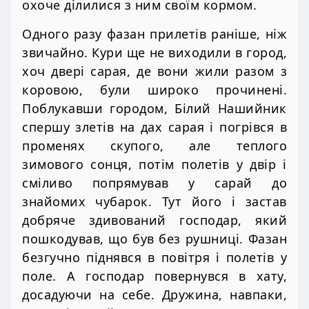
охоче ділилися з ним своїм кормом.
Одного разу фазан прилетів раніше, ніж
звичайно. Кури ще не виходили в город,
хоч двері сарая, де вони жили разом з
коровою, були широко прочинені.
Поблукавши городом, Білий Нашийник
спершу злетів на дах сарая і погрівся в
променях скупого, але теплого
зимового сонця, потім полетів у двір і
сміливо попрямував у сарай до
знайомих чубарок. Тут його і застав
добряче здивований господар, який
пошкодував, що був без рушниці. Фазан
безгучно піднявся в повітря і полетів у
поле. А господар повернувся в хату,
досадуючи на себе. Дружина, навпаки,