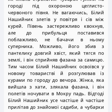
городі під охороною цеглисто-
червоного півня. Не вагаючись, Білий
Нашийник злетів у повітря і сів між
курей. Півень застережливо квокнув,
але до прибульця поставився
поблажливо, не бачачи в ньому
суперника. Можливо, його збив з
пантелику довгий хвіст, який тягся по
землі, і він сприйняв фазана за самицю.
Тим часом Білий Нашийник освоївся у
новому товаристві й розгулював із
курами по городу до вечора. Жінка, яка
вийшла з хати, злякала фазана, і він
полетів ночувати в Мокру падь. Відтоді
Білий Нашийник усе частіше й частіше
прилітав до знайомої садиби, а чубарки