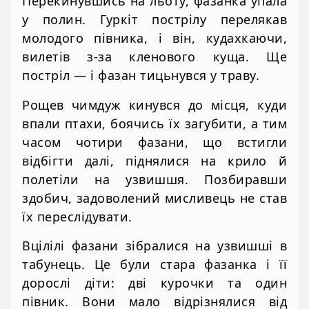
Перекинувшись на льоту, фазанка упала
у полин. Гуркіт пострілу перелякав
молодого півника, і він, кудахкаючи,
вилетів з-за кленового куща. Ще
постріл — і фазан тицьнувся у траву.
Рощев чимдуж кинувся до місця, куди
впали птахи, боячись їх загубити, а тим
часом чотири фазани, що встигли
відбігти далі, піднялися на крило й
полетіли на узвишшя. Позбиравши
здобич, задоволений мисливець не став
їх переслідувати.
Вцілілі фазани зібралися на узвишші в
табунець. Це були стара фазанка і її
дорослі діти: дві курочки та один
півник. Вони мало відрізнялися від