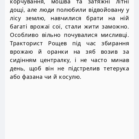
корчування, мошва та затяжні літні
дощі, але люди полюбили відвойовану у
лісу землю, навчилися брати на ній
багаті врожаї сої, стали жити заможно.
Особливо вільно почувалися мисливці.
Тракторист Рощев під час збирання
врожаю й оранки на зяб возив за
сидінням централку, і не часто минав
день, щоб він не підстрелив тетерука
або фазана чи й косулю.