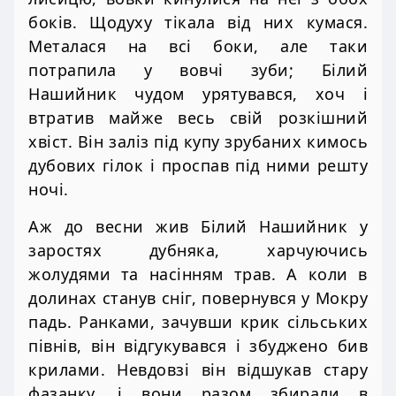
боків. Щодуху тікала від них кумася.
Металася на всі боки, але таки
потрапила у вовчі зуби; Білий
Нашийник чудом урятувався, хоч і
втратив майже весь свій розкішний
хвіст. Він заліз під купу зрубаних кимось
дубових гілок і проспав під ними решту
ночі.
Аж до весни жив Білий Нашийник у
заростях дубняка, харчуючись
жолудями та насінням трав. А коли в
долинах станув сніг, повернувся у Мокру
падь. Ранками, зачувши крик сільських
півнів, він відгукувався і збуджено бив
крилами. Невдовзі він відшукав стару
фазанку, і вони разом збирали в