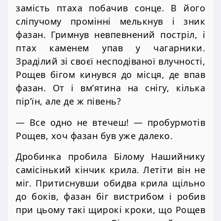
замість птаха побачив сонце. В його
сліпучому промінні мелькнув і зник
фазан. Гримнув невпевнений постріл, і
птах каменем упав у чагарники.
Зраділий зі своєї несподіваної влучності,
Рощев бігом кинувся до місця, де впав
фазан. От і вм’ятина на снігу, кілька
пір’їн, але де ж півень?
— Все одно не втечеш! — пробурмотів
Рощев, хоч фазан був уже далеко.
Дробинка пробила Білому Нашийнику
самісінький кінчик крила. Летіти він не
міг. Притиснувши обидва крила щільно
до боків, фазан біг вистрибом і робив
при цьому такі щирокі кроки, що Рощев