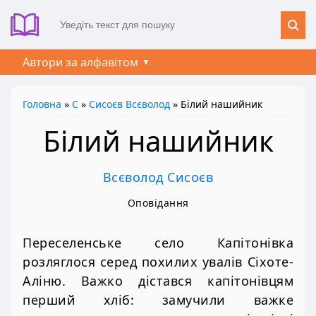
Автори за алфавітом
Головна
»
С
»
Сисоєв Всєволод
» Білий нашийник
Білий нашийник
Всєволод Сисоєв
Оповідання
Переселенське село Капітонівка
розляглося серед похилих увалів Сіхоте-
Аліню. Важко дістався капітонівцям
перший хліб: замучили важке