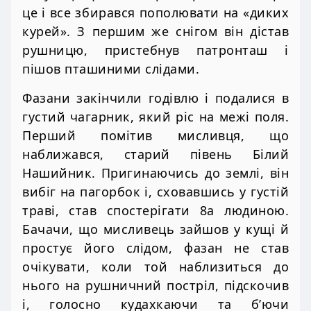
це і все збирався пополювати на «диких
курей». З першим же снігом він дістав
рушницю, пристебнув патронташ і
пішов пташиними слідами.
Фазани закінчили годівлю і подалися в
густий чагарник, який ріс на межі поля.
Перший помітив мисливця, що
наближався, старий півень Білий
Нашийник. Пригинаючись до землі, він
вибіг на пагорбок і, сховавшись у густій
траві, став спостерігати 8а людиною.
Бачачи, що мисливець зайшов у кущі й
простує його слідом, фазан не став
очікувати, коли той наблизиться до
нього на рушничний постріл, підскочив
і, голосно кудахкаючи та б’ючи