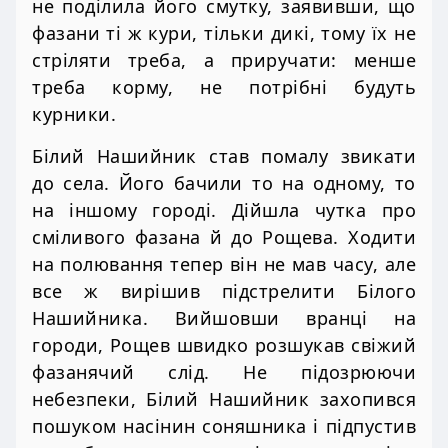
не поділила його смутку, заявивши, що
фазани ті ж кури, тільки дикі, тому їх не
стріляти треба, а приручати: менше
треба корму, не потрібні будуть
курники.
Білий Нашийник став помалу звикати
до села. Його бачили то на одному, то
на іншому городі. Дійшла чутка про
сміливого фазана й до Рощева. Ходити
на полювання тепер він не мав часу, але
все ж вирішив підстрелити Білого
Нашийника. Вийшовши вранці на
городи, Рощев швидко розшукав свіжий
фазанячий слід. Не підозрюючи
небезпеки, Білий Нашийник захопився
пошуком насінин соняшника і підпустив