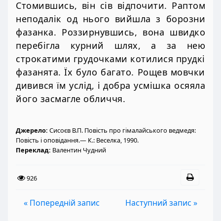
Стомившись, він сів відпочити. Раптом
неподалік од нього вийшла з борозни
фазанка. Роззирнувшись, вона швидко
перебігла курний шлях, а за нею
строкатими грудочками котилися прудкі
фазанята. Їх було багато. Рощев мовчки
дивився їм услід, і добра усмішка осяяла
його засмагле обличчя.
Джерело:
Сисоєв В.П. Повість про гімалайського ведмедя:
Повість і оповідання.— К.: Веселка, 1990.
Переклад:
Валентин Чудний
926
« Попередній запис
Наступний запис »