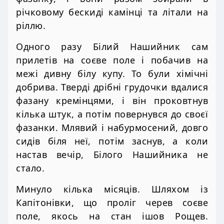
річковому бескиді камінці та літали на
ріллю.
Одного разу Білий Нашийник сам
прилетів на соєве поле і побачив на
межі дивну білу купу. То були хімічні
добрива. Тверді дрібні грудочки вдалися
фазану кремінцями, і він проковтнув
кілька штук, а потім повернувся до своєї
фазанки. Млявий і набурмосений, довго
сидів біля неї, потім заснув, а коли
настав вечір, Білого Нашийника не
стало.
Минуло кілька місяців. Шляхом із
Капітонівки, що проліг черев соєве
поле, якось на стан ішов Рощев.