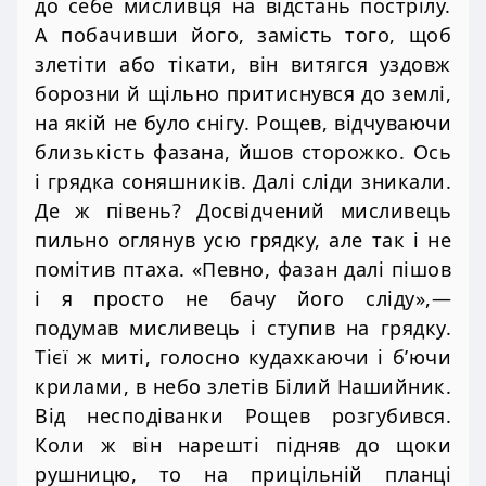
до себе мисливця на відстань пострілу.
А побачивши його, замість того, щоб
злетіти або тікати, він витягся уздовж
борозни й щільно притиснувся до землі,
на якій не було снігу. Рощев, відчуваючи
близькість фазана, йшов сторожко. Ось
і грядка соняшників. Далі сліди зникали.
Де ж півень? Досвідчений мисливець
пильно оглянув усю грядку, але так і не
помітив птаха. «Певно, фазан далі пішов
і я просто не бачу його сліду»,—
подумав мисливець і ступив на грядку.
Тієї ж миті, голосно кудахкаючи і б’ючи
крилами, в небо злетів Білий Нашийник.
Від несподіванки Рощев розгубився.
Коли ж він нарешті підняв до щоки
рушницю, то на прицільній планці