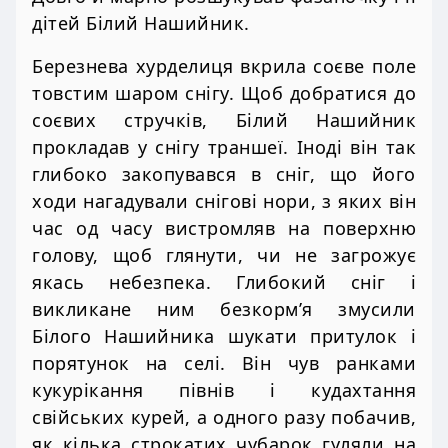
дітей Білий Нашийник.
Березнева хурделиця вкрила соєве поле
товстим шаром снігу. Щоб добратися до
соєвих стручків, Білий Нашийник
прокладав у снігу траншеї. Іноді він так
глибоко закопувався в сніг, що його
ходи нагадували снігові нори, з яких він
час од часу вистромляв на поверхню
голову, щоб глянути, чи не загрожує
якась небезпека. Глибокий сніг і
викликане ним безкорм’я змусили
Білого Нашийника шукати притулок і
порятунок на селі. Він чув ранками
кукурікання півнів і кудахтання
свійських курей, а одного разу побачив,
як кілька строкатих чубарок гуляли на