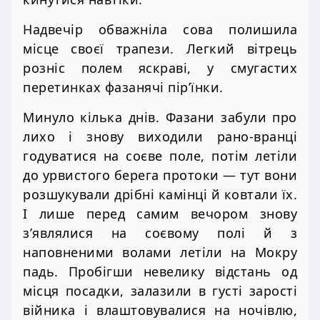
Надвечір обважніла сова полишила
місце своєї трапези. Легкий вітрець
розніс полем яскраві, у смугастих
перетинках фазанячі пір’їнки.
Минуло кілька днів. Фазани забули про
лихо і знову виходили рано-вранці
годуватися на соєве поле, потім летіли
до урвистого берега протоки — тут вони
розшукували дрібні камінці й ковтали їх.
І лише перед самим вечором знову
з’являлися на соєвому полі й з
наповненими волами летіли на Мокру
падь. Пробігши невелику відстань од
місця посадки, залазили в густі зарості
війника і влаштовувалися на ночівлю,