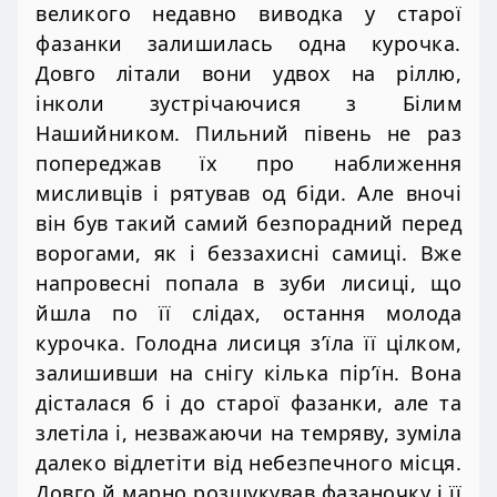
великого недавно виводка у старої
фазанки залишилась одна курочка.
Довго літали вони удвох на ріллю,
інколи зустрічаючися з Білим
Нашийником. Пильний півень не раз
попереджав їх про наближення
мисливців і рятував од біди. Але вночі
він був такий самий безпорадний перед
ворогами, як і беззахисні самиці. Вже
напровесні попала в зуби лисиці, що
йшла по її слідах, остання молода
курочка. Голодна лисиця з’їла її цілком,
залишивши на снігу кілька пір’їн. Вона
дісталася б і до старої фазанки, але та
злетіла і, незважаючи на темряву, зуміла
далеко відлетіти від небезпечного місця.
Довго й марно розшукував фазаночку і її