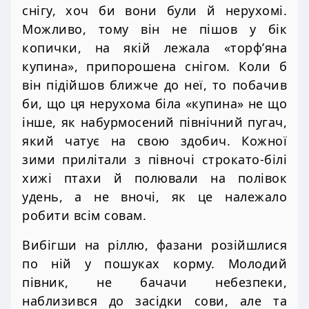
снігу, хоч би вони були й нерухомі.
Можливо, тому він не пішов у бік
копички, на якій лежала «торф’яна
купина», припорошена снігом. Коли б
він підійшов ближче до неї, то побачив
би, що ця нерухома біла «купина» не що
інше, як набурмосений північний пугач,
який чатує на свою здобич. Кожної
зими прилітали з півночі строкато-білі
хижі птахи й полювали на полівок
удень, а не вночі, як це належало
робити всім совам.
Вибігши на ріллю, фазани розійшлися
по ній у пошуках корму. Молодий
півник, не бачачи небезпеки,
наблизився до засідки сови, але та