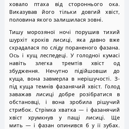
ховало птаха від стороннього ока.
Виказував його тільки довгий хвіст,
половина якого залишилася зовні.
Тишу морозяної ночі порушив тихий
шурхіт кроків лисиці, яка давно вже
скрадалася по сліду пораненого фазана.
Ось і кущ леспедеці. У голодної кумасі
навіть злегка тремтів хвіст од
збудження. Нечутно підійшовши до
куща, вона завмерла в нерішучості. З-
під куща темнів фазанячий хвіст. Голод
заважав лисиці добре розібратися в
обстановці, і вона зробила рішучий
стрибок. Стрімка хватка — і фазанячий
хвіст хрумкнув у пащі лисиці. Ще
мить — і фазан опинився б у її зубах.