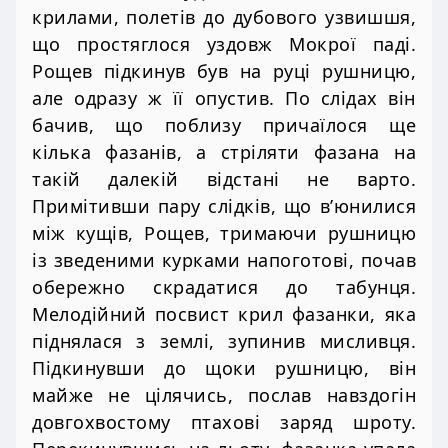
крилами, полетів до дубового узвишшя,
що простяглося уздовж Мокрої паді.
Рощев підкинув був на руці рушницю,
але одразу ж її опустив. По слідах він
бачив, що поблизу причаїлося ще
кілька фазанів, а стріляти фазана на
такій далекій відстані не варто.
Примітивши пару слідків, що в’юнилися
між кущів, Рощев, тримаючи рушницю
із зведеними курками напоготові, почав
обережно скрадатися до табунця.
Мелодійний посвист крил фазанки, яка
піднялася з землі, зупинив мисливця.
Підкинувши до щоки рушницю, він
майже не цілячись, послав навздогін
довгохвостому птахові заряд шроту.