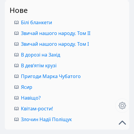
Нове
Білі бланкети
Звичай нашого народу. Том II
Звичай нашого народу. Том I
В дорозі на Захід
В дев’ятім крузі
Пригоди Марка Чубатого
Ясир
Навіщо?
Квітам-рости!
Злочин Надії Поліщук