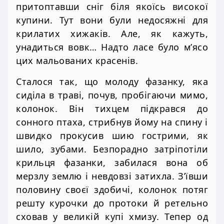
притоптавши сніг біля якоїсь високої
купини. Тут вони були недосяжні для
крилатих хижаків. Але, як кажуть,
унадиться вовк… Надто ласе було м’ясо
цих мальованих красенів.
Сталося так, що молоду фазанку, яка
сиділа в траві, почув, пробігаючи мимо,
колонок. Він тихцем підкрався до
сонного птаха, стрибнув йому на спину і
швидко прокусив шию гострими, як
шило, зубами. Безпорадно затріпотіли
крильця фазанки, забилася вона об
мерзлу землю і невдовзі затихла. З’ївши
половину своєї здобичі, колонок потяг
решту курочки до протоки й ретельно
сховав у великій купі хмизу. Тепер од