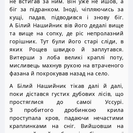
не встигав за ним. Він уже не йшов, а
біг за підранком. Іноді, чіпляючись за
кущі, падав, підводився і знову біг.
А Білий Нашийник вів його дедалі вище
та вище на сопку, де ріс непролазний
горішник. Тут були його старі сліди, в
яких Рощев швидко й заплутався.
Витерши з лоба великі краплі поту,
мисливець махнув рукою на втраченого
фазана й покрокував назад на село.
А Білий Нашийник тікав далі й далі,
поки дістався густих дубових лісів, що
простяглися до самої Уссурі.
З пробитого дробинкою крила
проступала кров, падаючи нечастими
краплинками на сніг. Вийшовши на