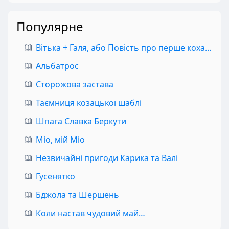
Популярне
Вітька + Галя, або Повість про перше кохання
Альбатрос
Сторожова застава
Таємниця козацької шаблі
Шпага Славка Беркути
Міо, мій Міо
Незвичайні пригоди Карика та Валі
Гусенятко
Бджола та Шершень
Коли настав чудовий май…