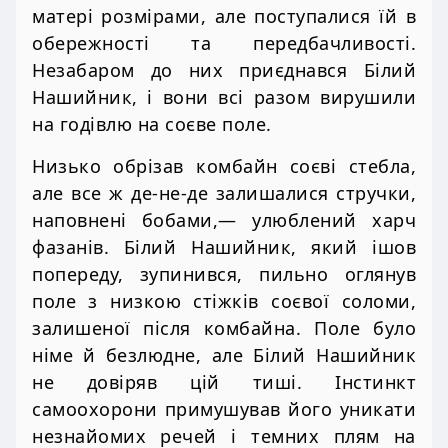
матері розмірами, але поступалися їй в
обережності та передбачливості.
Незабаром до них приєднався Білий
Нашийник, і вони всі разом вирушили
на годівлю на соєве поле.
Низько обрізав комбайн соєві стебла,
але все ж де-не-де залишалися стручки,
наповнені бобами,— улюблений харч
фазанів. Білий Нашийник, який ішов
попереду, зупинився, пильно оглянув
поле з низкою стіжків соєвої соломи,
залишеної після комбайна. Поле було
німе й безлюдне, але Білий Нашийник
не довіряв цій тиші. Інстинкт
самоохорони примушував його уникати
незнайомих речей і темних плям на