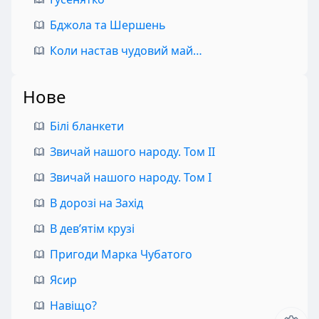
Бджола та Шершень
Коли настав чудовий май…
Нове
Білі бланкети
Звичай нашого народу. Том II
Звичай нашого народу. Том I
В дорозі на Захід
В дев’ятім крузі
Пригоди Марка Чубатого
Ясир
Навіщо?