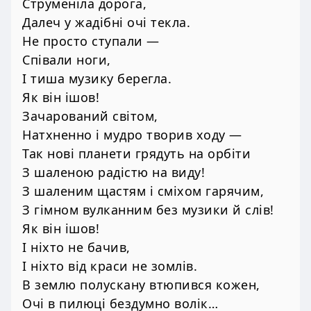
Струменіла дорога,
Далеч у жадібні очі текла.
Не просто ступали —
Співали ноги,
І тиша музику берегла.
Як він ішов!
Зачарований світом,
Натхненно і мудро творив ходу —
Так нові планети грядуть на орбіти
З шаленою радістю на виду!
З шаленим щастям і сміхом гарячим,
З гімном вулканним без музики й слів!
Як він ішов!
І ніхто не бачив,
І ніхто від краси не зомлів.
В землю полускану втюпився кожен,
Очі в пилюці бездумно волік…