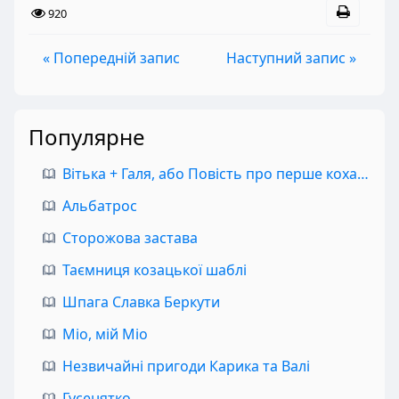
920
« Попередній запис
Наступний запис »
Популярне
Вітька + Галя, або Повість про перше кохання
Альбатрос
Сторожова застава
Таємниця козацької шаблі
Шпага Славка Беркути
Міо, мій Міо
Незвичайні пригоди Карика та Валі
Гусенятко