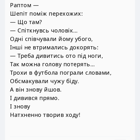
Раптом —
Шепіт поміж перехожих:
— Що там?
— Спіткнувсь чоловік…
Одні співчували йому убого,
Інші не втримались докорять:
— Треба дивитись ото під ноги,
Так можна голову потерять…
Трохи в футбола пограли словами,
Обсмакували чужу біду.
А він знову йшов.
І дивився прямо.
І знову
Натхненно творив ходу!