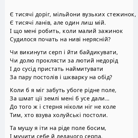
Є тисячі доріг, мільйони вузьких стежинок,
Є тисячі ланів, але один лиш мій.
І що мені робить, коли малий зажинок
Судилося почать на ниві нерясній?
Чи викинути серп і йти байдикувати,
Чи долю проклясти за лютий недорід
І до сусід пристать наймитувати
За пару постолів і шкварку на обід?
Коли б я міг забуть убоге рідне поле,
За шмат ції землі мені б усе дали…
До того ж і стерня ніколи ніг не коле
Тим, хто взува холуйські постоли.
Та мушу я іти на ріде поле босим,
І мучити себе й ледачого серпа,