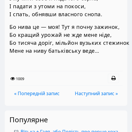
І падати з утоми на покоси,
І спать, обнявши власного снопа.
Бо нива це — моя! Тут я почну зажинок,
Бо кращий урожай не жде мене ніде,
Бо тисяча доріг, мільйон вузьких стежинок
Мене на ниву батьківську веде…
1009
« Попередній запис
Наступний запис »
Популярне
Вітька + Галя, або Повість про перше кохання