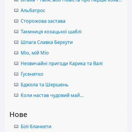
Альбатрос
Сторожова застава
Таємниця козацької шаблі
Шпага Славка Беркути
Міо, мій Міо
Незвичайні пригоди Карика та Валі
Гусенятко
Бджола та Шершень
Коли настав чудовий май…
Нове
Білі бланкети