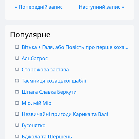
« Попередній запис
Наступний запис »
Популярне
Вітька + Галя, або Повість про перше кохання
Альбатрос
Сторожова застава
Таємниця козацької шаблі
Шпага Славка Беркути
Міо, мій Міо
Незвичайні пригоди Карика та Валі
Гусенятко
Бджола та Шершень