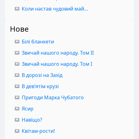
Коли настав чудовий май…
Нове
Білі бланкети
Звичай нашого народу. Том II
Звичай нашого народу. Том I
В дорозі на Захід
В дев’ятім крузі
Пригоди Марка Чубатого
Ясир
Навіщо?
Квітам-рости!