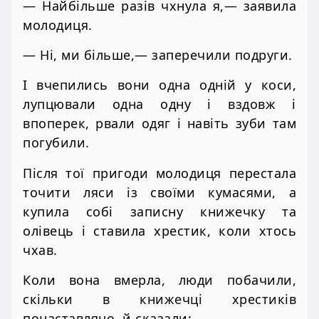
— Найбільше разів чхнула я,— заявила
молодиця.
— Ні, ми більше,— заперечили подруги.
І вчепились вони одна одній у коси,
лупцювали одна одну і вздовж і
впоперек, рвали одяг і навіть зуби там
погубили.
Після тої пригоди молодиця перестала
точити ляси із своїми кумасями, а
купила собі записну книжечку та
олівець і ставила хрестик, коли хтось
чхав.
Коли вона вмерла, люди побачили,
скільки в книжечці хрестиків
понаставляно, й сказали: