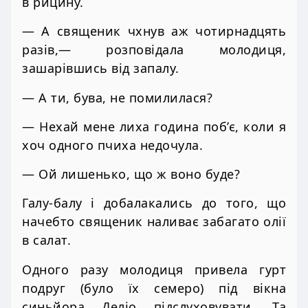
в рицину.
— А священик чхнув аж чотирнадцять
разів,— розповідала молодиця,
зашарівшись від запалу.
— А ти, бува, не помилилася?
— Нехай мене лиха година поб’є, коли я
хоч одного пчиха недочула.
— Ой лишенько, що ж воно буде?
Галу-балу і добалакались до того, що
начебто священик наливає забагато олії
в салат.
Одного разу молодиця привела гурт
подруг (було їх семеро) під вікна
синьйора Деліо підслуховувати. Та