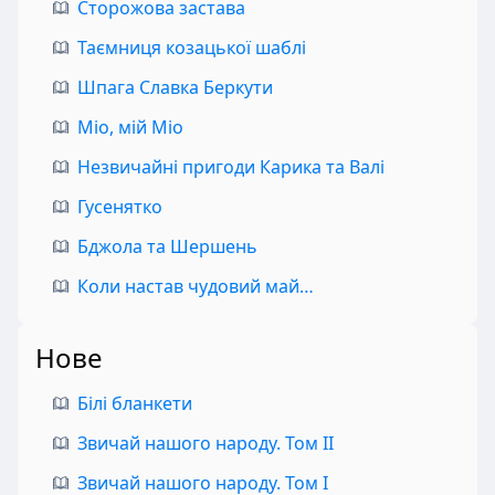
Сторожова застава
Таємниця козацької шаблі
Шпага Славка Беркути
Міо, мій Міо
Незвичайні пригоди Карика та Валі
Гусенятко
Бджола та Шершень
Коли настав чудовий май…
Нове
Білі бланкети
Звичай нашого народу. Том II
Звичай нашого народу. Том I