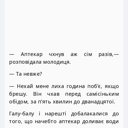
— Аптекар чхнув аж сім разів,—
розповідала молодиця.
— Та невже?
— Нехай мене лиха година поб’є, якщо
брешу. Він чхав перед самісіньким
обідом, за п’ять хвилин до дванадцятої.
Галу-балу і нарешті добалакалися до
того, що начебто аптекар доливає води