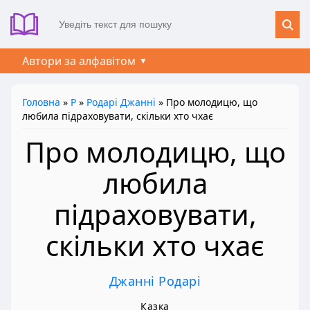
Автори за алфавітом
Головна
»
Р
»
Родарі Джанні
» Про молодицю, що
любила підраховувати, скільки хто чхає
Про молодицю, що
любила
підраховувати,
скільки хто чхає
Джанні Родарі
Казка