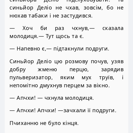
синьйор Деліо не чхав, зовсім, бо не
нюхав табаки і не застудився.
— Хоч би раз чхнув,— сказала
молодиця.— Тут щось та є.
— Напевно є,— підтакнули подруги.
Синьйор Деліо цю розмову почув, узяв
добру жменю перцю, зарядив
пульверизатор, яким мух труїв, і
непомітно дмухнув перцем за вікно.
— Апчхи! — чхнула молодиця.
— Апчхи! Апчхи! —зачхали її подруги.
Пчиханню не було кінця.