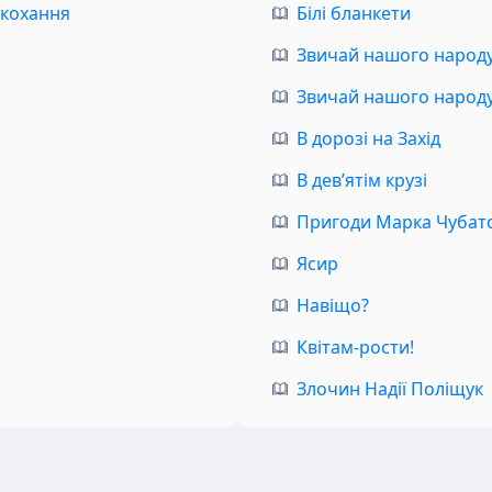
 кохання
Білі бланкети
Звичай нашого народу.
Звичай нашого народу.
В дорозі на Захід
В дев’ятім крузі
Пригоди Марка Чубат
Ясир
Навіщо?
Квітам-рости!
Злочин Надії Поліщук