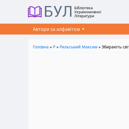
БУЛ
Бібліотека
Україномовної
Літератури
Автори за алфавітом
Головна
»
Р
»
Рильський Максим
» Збирають світ