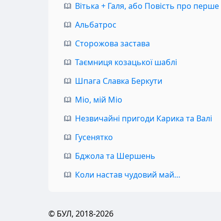
Вітька + Галя, або Повість про перше
Альбатрос
Сторожова застава
Таємниця козацької шаблі
Шпага Славка Беркути
Міо, мій Міо
Незвичайні пригоди Карика та Валі
Гусенятко
Бджола та Шершень
Коли настав чудовий май…
© БУЛ, 2018-2026