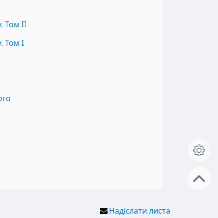
 Том II
 Том I
ого
Надіслати листа