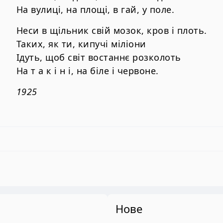
На вулиці, на площі, в гай, у поле.
Неси в щільник свій мозок, кров і плоть.
Таких, як ти, кипучі міліони
Ідуть, щоб світ востаннє розколоть
На т а к і н і, на біле і червоне.
1925
Нове