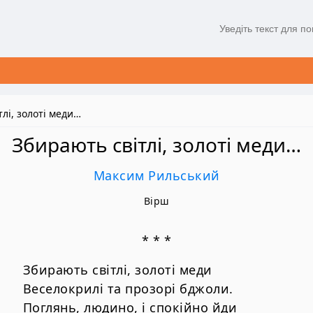
лі, золоті меди…
Збирають світлі, золоті меди…
Максим Рильський
Вірш
* * *
Збирають світлі, золоті меди
Веселокрилі та прозорі бджоли.
Поглянь, людино, і спокійно йди