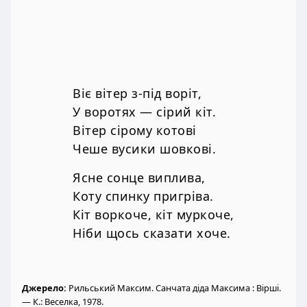
Віє вітер з-під воріт,
У воротях — сірий кіт.
Вітер сірому котові
Чеше вусики шовкові.
Ясне сонце виплива,
Коту спинку пригріва.
Кіт воркоче, кіт муркоче,
Ніби щось сказати хоче.
Джерело:
Рильський Максим. Санчата діда Максима : Вірші.
— К.: Веселка, 1978.