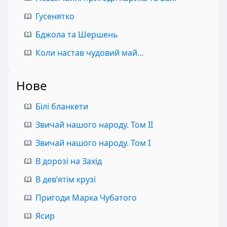
Гусенятко
Бджола та Шершень
Коли настав чудовий май…
Нове
Білі бланкети
Звичай нашого народу. Том II
Звичай нашого народу. Том I
В дорозі на Захід
В дев’ятім крузі
Пригоди Марка Чубатого
Ясир