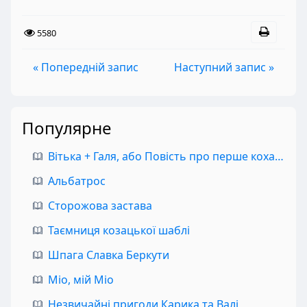
5580
« Попередній запис
Наступний запис »
Популярне
Вітька + Галя, або Повість про перше кохання
Альбатрос
Сторожова застава
Таємниця козацької шаблі
Шпага Славка Беркути
Міо, мій Міо
Незвичайні пригоди Карика та Валі