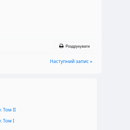
Роздрукувати
Наступний запис »
 Том II
 Том I