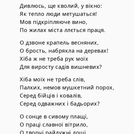
Дивлюсь, ще кволий, у вікно:
Як тепло люди метушаться!
Мов підкріпляюче вино,
По жилах міста ллється праця.
О дзвоне крапель весняних,
О брость, набрякла на деревах!
Хіба ж не треба рук моїх
Для виросту садів вишневих?
Хіба моїх не треба слів,
Палких, немов мушкетний порох,
Серед бійців і ковалів,
Серед одважних і бадьорих?
О сонце в сивому плащі,
О праці славної вітрило,
О творчі райдужні дощі,