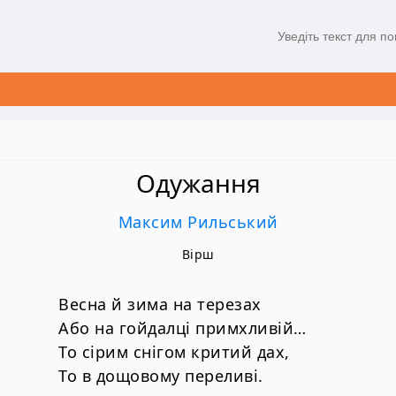
Одужання
Максим Рильський
Вірш
Весна й зима на терезах
Або на гойдалці примхливій…
То сірим снігом критий дах,
То в дощовому переливі.