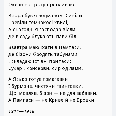
Океан на трісці пропливаю.
Вчора був я лоцманом. Синіли
І ревіли темнокосі хвилі,
А сьогодні я господар вілли,
Де в саду блукають пави білі.
Взавтра маю їхати в Пампаси,
Де бізони бродять табунами,
І складаю їстівні припаси:
Сухарі, консерви, сир од лами.
А Ясько готує томагавки
І бурмоче, чистячи гвинтовки,
Що, мовляв, бізон — не для забавки,
А Пампаси — не Криве й не Бровки.
1911—1918