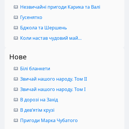
Незвичайні пригоди Карика та Валі
Гусенятко
Бджола та Шершень
Коли настав чудовий май…
Нове
Білі бланкети
Звичай нашого народу. Том II
Звичай нашого народу. Том I
В дорозі на Захід
В дев’ятім крузі
Пригоди Марка Чубатого