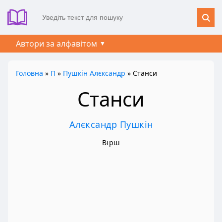
Автори за алфавітом
Головна
»
П
»
Пушкін Алєксандр
» Станси
Станси
Алєксандр Пушкін
Вірш