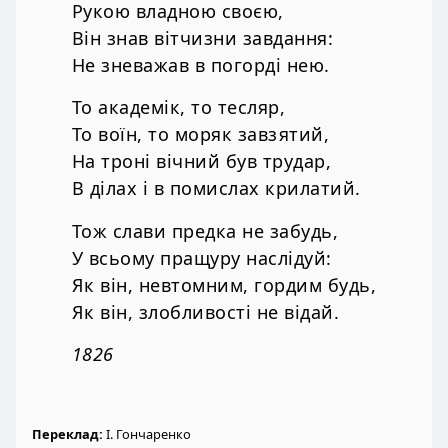
Рукою владною своєю,
Він знав вітчизни завдання:
Не зневажав в погорді нею.
То академік, то тесляр,
То воїн, то моряк завзятий,
На троні вічний був трудар,
В ділах і в помислах крилатий.
Тож слави предка не забудь,
У всьому пращуру наслідуй:
Як він, невтомним, гордим будь,
Як він, злобливості не відай.
1826
Переклад:
І. Гончаренко