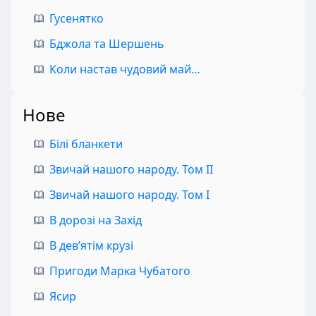
Гусенятко
Бджола та Шершень
Коли настав чудовий май…
Нове
Білі бланкети
Звичай нашого народу. Том II
Звичай нашого народу. Том I
В дорозі на Захід
В дев’ятім крузі
Пригоди Марка Чубатого
Ясир