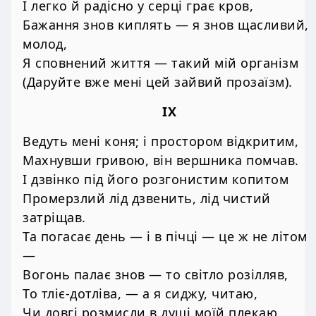
І легко й радісно у серці грає кров,
Бажання знов киплять — я знов щасливий,
молод,
Я сповнений життя — такий мій організм
(Даруйте вже мені цей зайвий прозаїзм).
IX
Ведуть мені коня; і простором відкритим,
Махнувши гривою, він вершника помчав.
І дзвінко під його розгонистим копитом
Промерзлий лід дзвенить, лід чистий
затріщав.
Та погасає день — і в пічці — це ж не літом
—
Вогонь палає знов — то світло розілляв,
То тліє-дотліва, — а я сиджу, читаю,
Чи довгі розмисли в душі моїй плекаю.