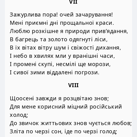
VII
Зажурлива пора! очей зачарування!
Мені приємні дні прощальної краси.
Люблю розкішне я природи прив’ядання,
В багрець та золото одягнуті ліси,
В їх вітах вітру шум і свіжості дихання,
І небо в хвилях мли у вранішні часи,
І промені скупі, несмілі ще морози,
І сивої зими віддалені погрози.
VIII
Щоосені завжди я розцвітаю знов;
Для мене корисний міцний російський
холод;
До звичок життьових знов чується любов;
Зліта по черзі сон, іде по черзі голод;