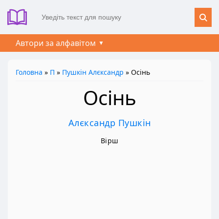
Автори за алфавітом
Головна
»
П
»
Пушкін Алєксандр
» Осінь
Осінь
Алєксандр Пушкін
Вірш