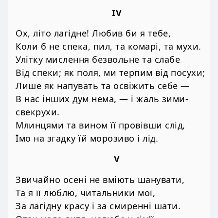
IV
Ох, літо лагідне! Любив би я тебе,
Коли б не спека, пил, та комарі, та мухи.
Улітку мислення безвольне та слабе
Від спеки; як поля, ми терпим від посухи;
Лише як напувать та освіжить себе —
В нас інших дум нема, — і жаль зими-
свекрухи.
Млинцями та вином її провівши слід,
Їмо на згадку їй морозиво і лід.
V
Звичайно осені не вміють шанувати,
Та я її люблю, читальники мої,
За лагідну красу і за смиренні шати.