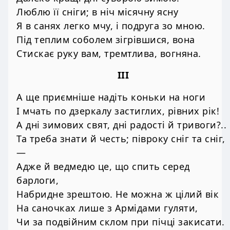
Люблю її сніги; в ніч місячну ясну
Я в санях легко мчу, і подруга зо мною.
Під теплим соболем зігрівшися, вона
Стискає руку вам, тремтлива, вогняна.
III
А ще приємніше надіть коньки на ноги
І мчать по дзеркалу застиглих, рівних рік!
А дні зимових свят, дні радості й тривоги?..
Та треба знати й честь; півроку сніг та сніг,
—
Адже й ведмедю це, що спить серед
барлоги,
Набридне зрештою. Не можна ж цілий вік
На саночках лише з Армідами гуляти,
Чи за подвійним склом при пічці закисати.