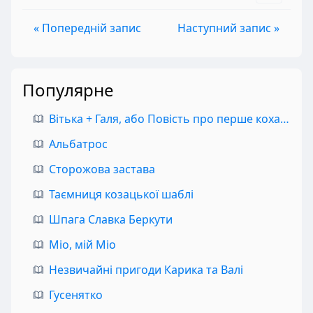
« Попередній запис
Наступний запис »
Популярне
Вітька + Галя, або Повість про перше кохання
Альбатрос
Сторожова застава
Таємниця козацької шаблі
Шпага Славка Беркути
Міо, мій Міо
Незвичайні пригоди Карика та Валі
Гусенятко