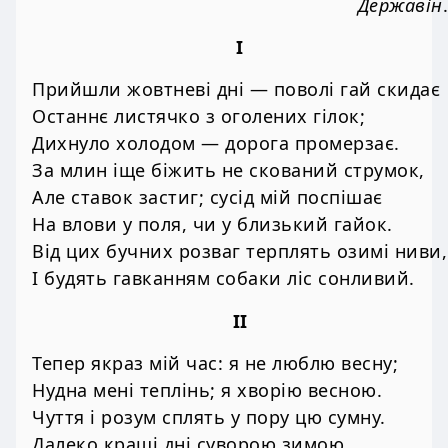
Державін
.
І
Прийшли жовтневі дні — поволі гай скидає
Останнє листячко з оголених гілок;
Дихнуло холодом — дорога промерзає.
За млин іще біжить не скований струмок,
Але ставок застиг; сусід мій поспішає
На влови у поля, чи у близький гайок.
Від цих бучних розваг терплять озимі ниви,
І будять гавканням собаки ліс сонливий.
II
Тепер якраз мій час: я не люблю весну;
Нудна мені теплінь; я хворію весною.
Чуття і розум сплять у пору цю сумну.
Далеко кращі дні суворою зимою.