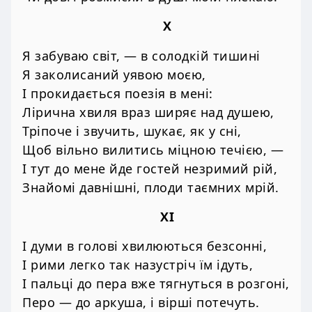
X
Я забуваю світ, — в солодкій тишині
Я заколисаний уявою моєю,
І прокидається поезія в мені:
Лірична хвиля враз ширяє над душею,
Тріпоче і звучить, шукає, як у сні,
Щоб вільно вилитись міцною течією, —
І тут до мене йде гостей незримий рій,
Знайомі давнішні, плоди таємних мрій.
XI
І думи в голові хвилюються безсонні,
І рими легко так назустріч їм ідуть,
І пальці до пера вже тягнуться в розгоні,
Перо — до аркуша, і вірші потечуть.