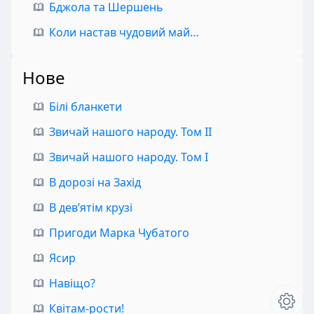
Бджола та Шершень
Коли настав чудовий май…
Нове
Білі бланкети
Звичай нашого народу. Том II
Звичай нашого народу. Том I
В дорозі на Захід
В дев’ятім крузі
Пригоди Марка Чубатого
Ясир
Навіщо?
Квітам-рости!