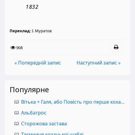
1832
Переклад:
І. Муратов
908
« Попередній запис
Наступний запис »
Популярне
Вітька + Галя, або Повість про перше кохання
Альбатрос
Сторожова застава
Таємниця козацької шаблі