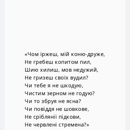
«Чом іржеш, мій коню-друже,
Не гребеш копитом пил,
Шию хилиш, мов недужий,
Не гризеш своїх вудил?
Чи тебе я не шкодую,
Чистим зерном не годую?
Чи то збруя не ясна?
Чи повіддя не шовкове,
Не сріблянії підкови,
Не червлені стремена?»