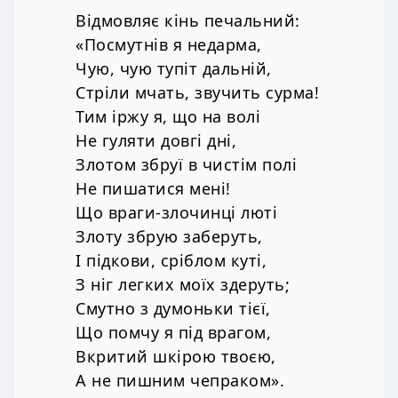
Відмовляє кінь печальний:
«Посмутнів я недарма,
Чую, чую тупіт дальній,
Стріли мчать, звучить сурма!
Тим іржу я, що на волі
Не гуляти довгі дні,
Злотом збруї в чистім полі
Не пишатися мені!
Що враги-злочинці люті
Злоту збрую заберуть,
І підкови, сріблом куті,
З ніг легких моїх здеруть;
Смутно з думоньки тієї,
Що помчу я під врагом,
Вкритий шкірою твоєю,
А не пишним чепраком».