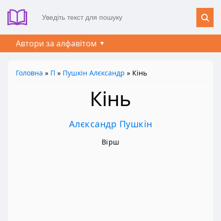
Автори за алфавітом
Головна
»
П
»
Пушкін Алєксандр
» Кінь
Кінь
Алєксандр Пушкін
Вірш