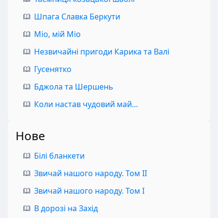
Шпага Славка Беркути
Міо, мій Міо
Незвичайні пригоди Карика та Валі
Гусенятко
Бджола та Шершень
Коли настав чудовий май…
Нове
Білі бланкети
Звичай нашого народу. Том II
Звичай нашого народу. Том I
В дорозі на Захід