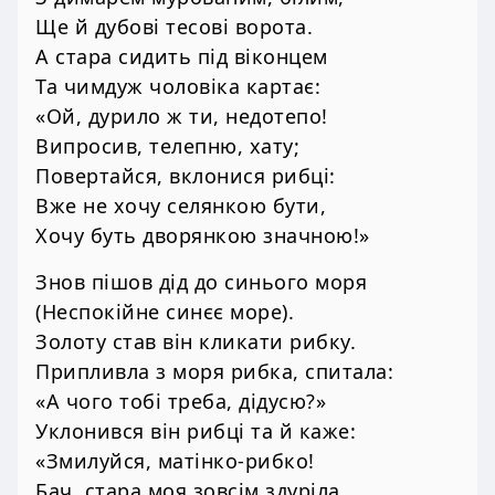
Ще й дубові тесові ворота.
А стара сидить під віконцем
Та чимдуж чоловіка картає:
«Ой, дурило ж ти, недотепо!
Випросив, телепню, хату;
Повертайся, вклонися рибці:
Вже не хочу селянкою бути,
Хочу буть дворянкою значною!»
Знов пішов дід до синього моря
(Неспокійне синєє море).
Золоту став він кликати рибку.
Припливла з моря рибка, спитала:
«А чого тобі треба, дідусю?»
Уклонився він рибці та й каже:
«Змилуйся, матінко-рибко!
Бач, стара моя зовсім здуріла,