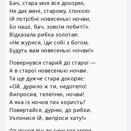
Бач, стара моя все докоряє,
Не дає мені, старому, спокою:
їй потрібні новесенькі ночви,
Бо наші, бач, зовсім побиті!».
Відказала рибка золотая:
«Не журися, іди собі з богом,
Будуть вам новесенькі ночви!»
Повернувся старий до старої —
А в старої новесенькі ночви.
Та ще дужче стара докоряє:
«Ой, дурило ж ти, недотепо!
Випросив, телепню, ночви!
А яка із ночов тих користь?
Повертайся, дурню, до рибки,
Уклонися їй, випроси хату!»
От пішов він до синього моря