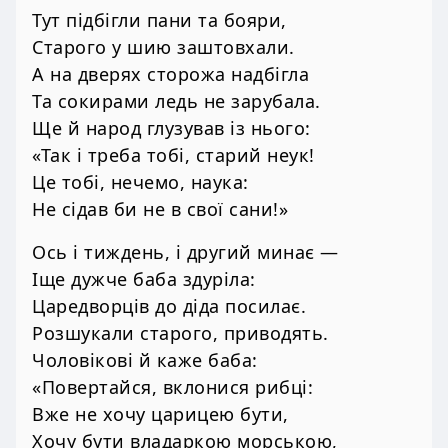
Тут підбігли пани та бояри,
Старого у шию заштовхали.
А на дверях сторожа надбігла
Та сокирами ледь не зарубала.
Ще й народ глузував із нього:
«Так і треба тобі, старий неук!
Це тобі, нечемо, наука:
Не сідав би не в свої сани!»
Ось і тиждень, і другий минає —
Іще дужче баба здуріла:
Царедворців до діда посилає.
Розшукали старого, приводять.
Чоловікові й каже баба:
«Повертайся, вклонися рибці:
Вже не хочу царицею бути,
Хочу бути владаркою морською,