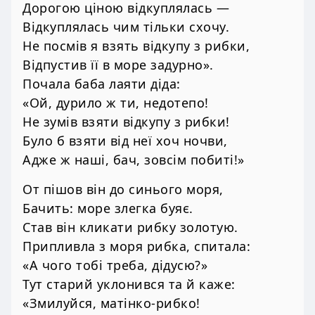
Дорогою ціною відкуплялась —
Відкуплялась чим тільки схочу.
Не посмів я взять відкупу з рибки,
Відпустив її в море задурно».
Почала баба лаяти діда:
«Ой, дурило ж ти, недотепо!
Не зумів взяти відкупу з рибки!
Було б взяти від неї хоч ночви,
Адже ж наші, бач, зовсім побиті!»
От пішов він до синього моря,
Бачить: море злегка буяє.
Став він кликати рибку золотую.
Припливла з моря рибка, спитала:
«А чого тобі треба, дідусю?»
Тут старий уклонився та й каже:
«Змилуйся, матінко-рибко!