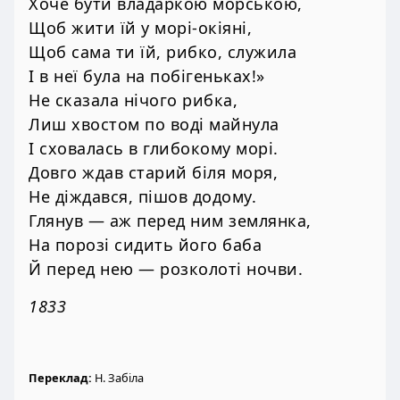
Хоче бути владаркою морською,
Щоб жити їй у морі-окіяні,
Щоб сама ти їй, рибко, служила
І в неї була на побігеньках!»
Не сказала нічого рибка,
Лиш хвостом по воді майнула
І сховалась в глибокому морі.
Довго ждав старий біля моря,
Не діждався, пішов додому.
Глянув — аж перед ним землянка,
На порозі сидить його баба
Й перед нею — розколоті ночви.
1833
Переклад:
Н. Забіла