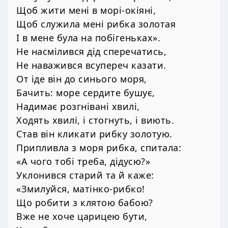
Щоб жити мені в морі-окіяні,
Щоб служила мені рибка золотая
І в мене була на побігеньках».
Не насмілився дід сперечатись,
Не наважився всупереч казати.
От іде він до синього моря,
Бачить: море сердите бушує,
Надимає розгнівані хвилі,
Ходять хвилі, і стогнуть, і виють.
Став він кликати рибку золотую.
Припливла з моря рибка, спитала:
«А чого тобі треба, дідусю?»
Уклонився старий та й каже:
«Змилуйся, матінко-рибко!
Що робити з клятою бабою?
Вже не хоче царицею бути,