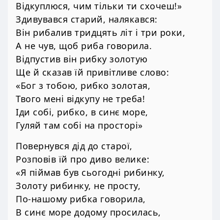
Відкуплюся, чим тільки ти схочеш!»
Здивувався старий, налякався:
Він рибалив тридцять літ і три роки,
А не чув, щоб риба говорила.
Відпустив він рибку золотую
Ще й сказав їй привітливе слово:
«Бог з тобою, рибко золотая,
Твого мені відкупу не треба!
Іди собі, рибко, в синє море,
Гуляй там собі на просторі»
Повернувся дід до старої,
Розповів їй про диво велике:
«Я піймав був сьогодні рибинку,
Золоту рибинку, не просту,
По-нашому рибка говорила,
В синє море додому просилась,