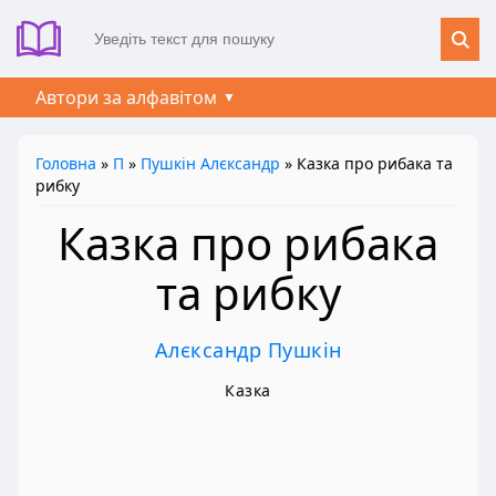
Автори за алфавітом
Головна
»
П
»
Пушкін Алєксандр
» Казка про рибака та
рибку
Казка про рибака
та рибку
Алєксандр Пушкін
Казка