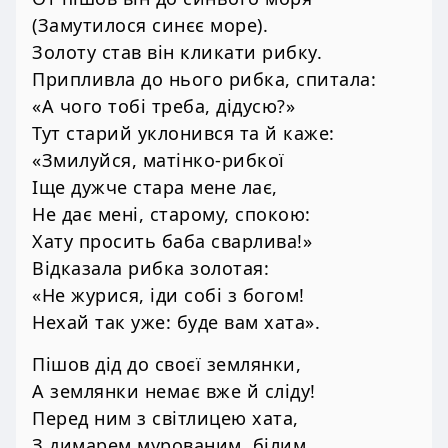
(Замутилося синєє море).
Золоту став він кликати рибку.
Припливла до нього рибка, спитала:
«А чого тобі треба, дідусю?»
Тут старий уклонився та й каже:
«Змилуйся, матінко-рибкої
Іще дужче стара мене лає,
Не дає мені, старому, спокою:
Хату просить баба сварлива!»
Відказала рибка золотая:
«Не журися, іди собі з богом!
Нехай так уже: буде вам хата».
Пішов дід до своєї землянки,
А землянки немає вже й сліду!
Перед ним з світлицею хата,
З димарем мурованим, білим,