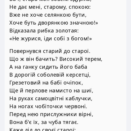
Не дає мені, старому, спокою:
Вже не хоче селянкою бути,
Хоче буть дворянкою значною!»
Відказала рибка золотая:
«Не журися, іди собі з богом!»
Повернувся старий до старої.
Що ж він бачить? Високий терем,
А на ганку сидить його баба
В дорогій соболевій керсетці,
Грезетовий на бабі очіпок,
Ще й перлове намисто на шиї,
На руках самоцвітні каблучки,
На ногах чобіточки червоні.
Перед нею прислужники вірні,
Вона б'є їх, за чуба тягає.
Каже дід до своєї старої: