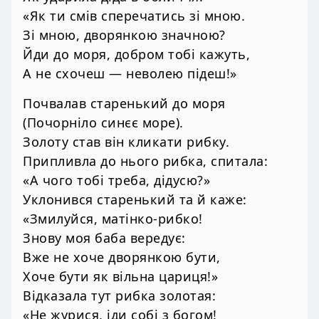
«Як ти смів сперечатись зі мною.
Зі мною, дворянкою значною?
Йди до моря, добром тобі кажуть,
А не схочеш — неволею підеш!»
Почвалав старенький до моря
(Почорніло синєє море).
Золоту став він кликати рибку.
Припливла до нього рибка, спитала:
«А чого тобі треба, дідусю?»
Уклонився старенький та й каже:
«Змилуйся, матінко-рибко!
Знову моя баба вередує:
Вже не хоче дворянкою бути,
Хоче бути як вільна цариця!»
Відказала тут рибка золотая:
«Не журися, іди собі з богом!