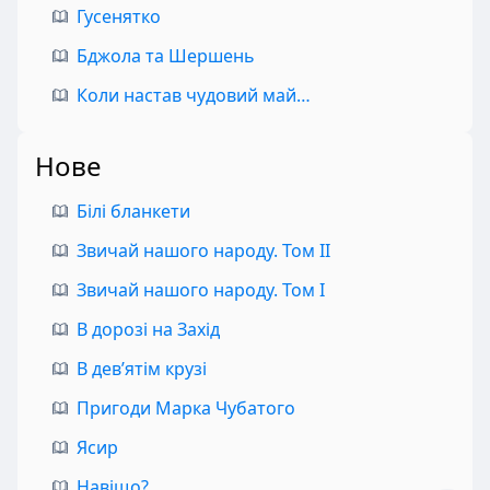
Гусенятко
Бджола та Шершень
Коли настав чудовий май…
Нове
Білі бланкети
Звичай нашого народу. Том II
Звичай нашого народу. Том I
В дорозі на Захід
В дев’ятім крузі
Пригоди Марка Чубатого
Ясир
Навіщо?