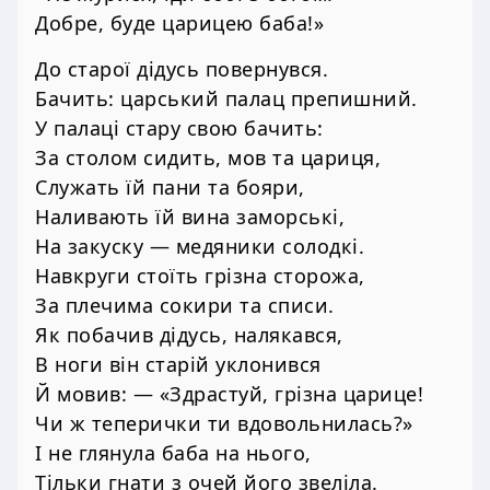
Добре, буде царицею баба!»
До старої дідусь повернувся.
Бачить: царський палац препишний.
У палаці стару свою бачить:
За столом сидить, мов та цариця,
Служать їй пани та бояри,
Наливають їй вина заморські,
На закуску — медяники солодкі.
Навкруги стоїть грізна сторожа,
За плечима сокири та списи.
Як побачив дідусь, налякався,
В ноги він старій уклонився
Й мовив: — «Здрастуй, грізна царице!
Чи ж теперички ти вдовольнилась?»
І не глянула баба на нього,
Тільки гнати з очей його звеліла.