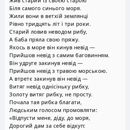
Жив старий із своєю старою
Біля самого синього моря.
Жили вони в ветхій землянці
Рівно тридцять літ і три роки.
Старий ловив неводом рибу,
А баба пряла свою пряжу.
Якось в море він кинув невід —
Прийшов невід з самим баговинням.
Він удруге закинув невід —
Прийшов невід з травою морською.
А втретє закинув він невід —
Витяг невід однісіньку рибку,
Золоту витяг рибку, не просту.
Почала тая рибка благати,
Людським голосом промовляти:
«Відпусти мене, діду, до моря,
Дорогий дам за себе відкуп: