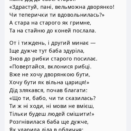
«Здрастуй, пані, вельможна дворянко!
Чи теперички ти вдовольнилась?»
А стара на старого як гримне,
Та на стайню до коней послала.
От і тиждень, і другий минає —
Іще дужче тут баба здуріла,
Знов до рибки старого посилає.
«Повертайся, вклонися рибці.
Вже не хочу дворянкою бути,
Хочу бути як вільна цариця!»
Дід злякався, почав благати:
«Що ти, бабо, чи ти сказилась?
Ти ж ні ходи, ні мови не вмієш,
Тільки будеш людей смішити!»
Розгнівилася баба ще дужче,
Як ударила діда в обличчя: