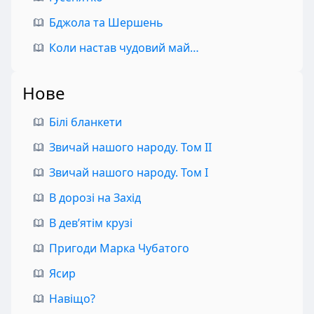
Бджола та Шершень
Коли настав чудовий май…
Нове
Білі бланкети
Звичай нашого народу. Том II
Звичай нашого народу. Том I
В дорозі на Захід
В дев’ятім крузі
Пригоди Марка Чубатого
Ясир
Навіщо?