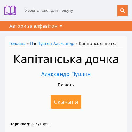
Автори за алфавітом
Головна
»
П
»
Пушкін Алєксандр
» Капітанська дочка
Капітанська дочка
Алєксандр Пушкін
Повість
Скачати
Переклад:
А. Хуторян