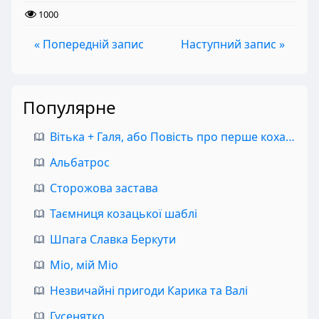
1000
« Попередній запис
Наступний запис »
Популярне
Вітька + Галя, або Повість про перше кохання
Альбатрос
Сторожова застава
Таємниця козацької шаблі
Шпага Славка Беркути
Міо, мій Міо
Незвичайні пригоди Карика та Валі
Гусенятко