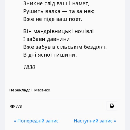
Зникне слід ваш і намет,
Рушить валка — та за нею
Вже не піде ваш поет.
Він мандрівницькі ночівлі
І забави давнини
Вже забув в сільськім безділлі,
В дні ясної тишини.
1830
Переклад:
Т. Масенко
778
« Попередній запис
Наступний запис »