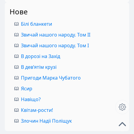
Нове
Білі бланкети
Звичай нашого народу. Том II
Звичай нашого народу. Том I
В дорозі на Захід
В дев’ятім крузі
Пригоди Марка Чубатого
Ясир
Навіщо?
Квітам-рости!
Злочин Надії Поліщук