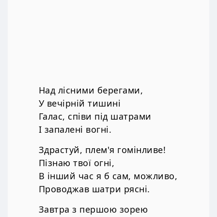
Над лісними берегами,
У вечірній тишині
Галас, співи під шатрами
І запалені вогні.
Здрастуй, плем'я гомінливе!
Пізнаю твої огні,
В інший час я б сам, можливо,
Проводжав шатри рясні.
Завтра з першою зорею