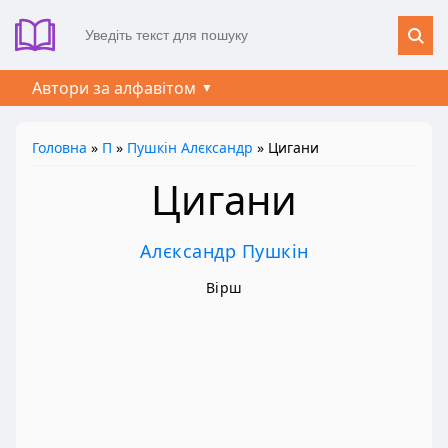
Автори за алфавітом
Головна
»
П
»
Пушкін Алєксандр
» Цигани
Цигани
Алєксандр Пушкін
Вірш