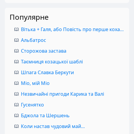
Популярне
Вітька + Галя, або Повість про перше кохання
Альбатрос
Сторожова застава
Таємниця козацької шаблі
Шпага Славка Беркути
Міо, мій Міо
Незвичайні пригоди Карика та Валі
Гусенятко
Бджола та Шершень
Коли настав чудовий май…