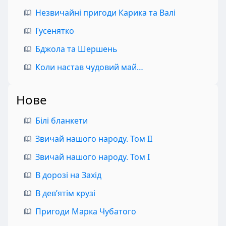
Незвичайні пригоди Карика та Валі
Гусенятко
Бджола та Шершень
Коли настав чудовий май…
Нове
Білі бланкети
Звичай нашого народу. Том II
Звичай нашого народу. Том I
В дорозі на Захід
В дев’ятім крузі
Пригоди Марка Чубатого