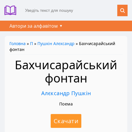
Автори за алфавітом
Головна
»
П
»
Пушкін Алєксандр
» Бахчисарайський
фонтан
Бахчисарайський
фонтан
Алєксандр Пушкін
Поема
Скачати