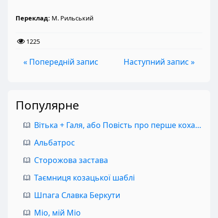
Переклад:
М. Рильський
1225
« Попередній запис
Наступний запис »
Популярне
Вітька + Галя, або Повість про перше кохання
Альбатрос
Сторожова застава
Таємниця козацької шаблі
Шпага Славка Беркути
Міо, мій Міо