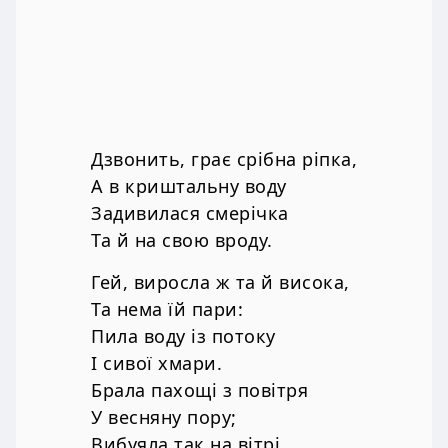
Дзвонить, грає срібна ріпка,
А в криштальну воду
Задивилася смерічка
Та й на свою вроду.
Гей, виросла ж та й висока,
Та нема їй пари:
Пила воду із потоку
І сивої хмари.
Брала пахощі з повітря
У весняну пору;
Вибуяла так на вітрі,