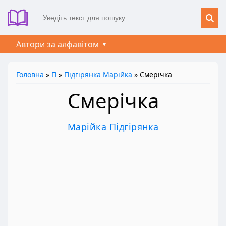
Автори за алфавітом
Головна
»
П
»
Підгірянка Марійка
» Смерічка
Смерічка
Марійка Підгірянка