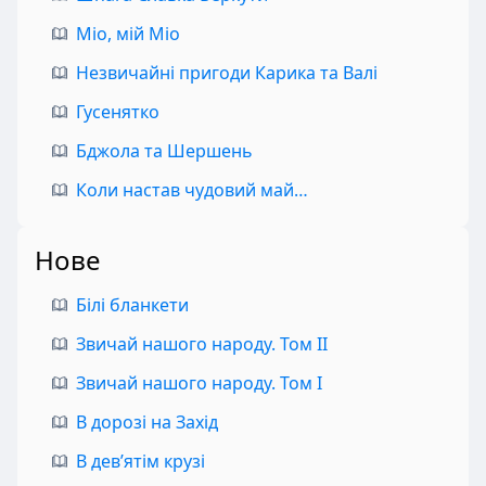
Міо, мій Міо
Незвичайні пригоди Карика та Валі
Гусенятко
Бджола та Шершень
Коли настав чудовий май…
Нове
Білі бланкети
Звичай нашого народу. Том II
Звичай нашого народу. Том I
В дорозі на Захід
В дев’ятім крузі