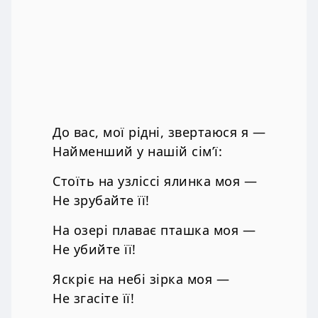
До вас, мої рідні, звертаюся я —
Найменший у нашій сім’ї:
Стоїть на узліссі ялинка моя —
Не зрубайте її!
На озері плаває пташка моя —
Не убийте її!
Яскріє на небі зірка моя —
Не згасіте її!