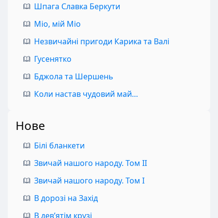
Шпага Славка Беркути
Міо, мій Міо
Незвичайні пригоди Карика та Валі
Гусенятко
Бджола та Шершень
Коли настав чудовий май…
Нове
Білі бланкети
Звичай нашого народу. Том II
Звичай нашого народу. Том I
В дорозі на Захід
В дев’ятім крузі