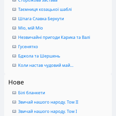
Сторожова застава
Таємниця козацької шаблі
Шпага Славка Беркути
Міо, мій Міо
Незвичайні пригоди Карика та Валі
Гусенятко
Бджола та Шершень
Коли настав чудовий май…
Нове
Білі бланкети
Звичай нашого народу. Том II
Звичай нашого народу. Том I