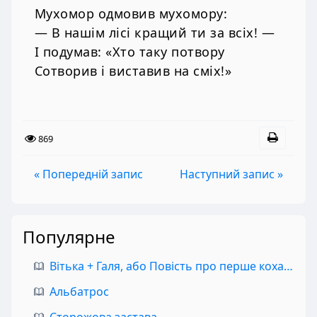
Мухомор одмовив мухомору:
— В нашім лісі кращий ти за всіх! —
І подумав: «Хто таку потвору
Сотворив і виставив на сміх!»
869
« Попередній запис
Наступний запис »
Популярне
Вітька + Галя, або Повість про перше кохання
Альбатрос