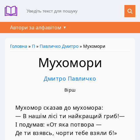
Автори за алфавітом
Головна
»
П
»
Павличко Дмитро
» Мухомори
Мухомори
Дмитро Павличко
Вірш
Мухомор сказав до мухомора:
— В нашім лісі ти найкращий гриб!—
І подумав: «От яка потвора —
Де ти взявсь, чорти тебе взяли б!»