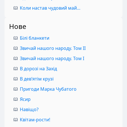
Коли настав чудовий май…
Нове
Білі бланкети
Звичай нашого народу. Том II
Звичай нашого народу. Том I
В дорозі на Захід
В дев’ятім крузі
Пригоди Марка Чубатого
Ясир
Навіщо?
Квітам-рости!