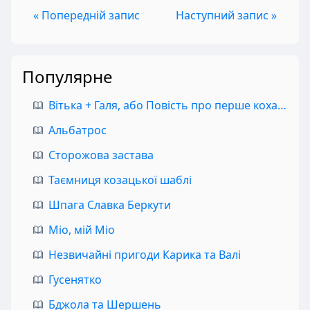
« Попередній запис
Наступний запис »
Популярне
Вітька + Галя, або Повість про перше кохання
Альбатрос
Сторожова застава
Таємниця козацької шаблі
Шпага Славка Беркути
Міо, мій Міо
Незвичайні пригоди Карика та Валі
Гусенятко
Бджола та Шершень