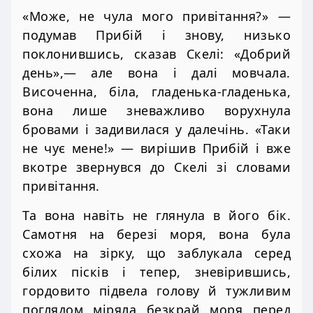
«Може, не чула мого привітання?» —
подумав Прибій і знову, низько
поклонившись, сказав Скелі: «Добрий
день»,— але вона і далі мовчала.
Височенна, біла, гладенька-гладенька,
вона лише зневажливо ворухнула
бровами і задивилася у далечінь. «Таки
не чує мене!» — вирішив Прибій і вже
вкотре звернувся до Скелі зі словами
привітання.
Та вона навіть не глянула в його бік.
Самотня на березі моря, вона була
схожа на зірку, що заблукала серед
білих пісків і тепер, зневірившись,
гордовито підвела голову й тужливим
поглядом міряла безкрай моря перед