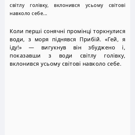
світлу голівку, вклонився усьому світові
навколо себе...
Коли перші сонячні промінці торкнулися
води, з моря піднявся Прибій. «Гей, я
іду!» — вигукнув він збуджено і,
показавши з води світлу голівку,
вклонився усьому світові навколо себе.