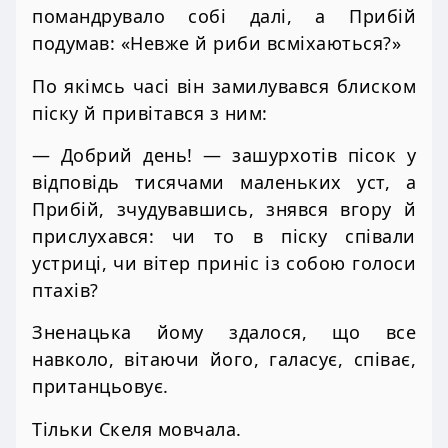
помандрувало собі далі, а Прибій
подумав: «Невже й риби всміхаються?»
По якімсь часі він замилувався блиском
піску й привітався з ним:
— Добрий день! — зашурхотів пісок у
відповідь тисячами маленьких уст, а
Прибій, зчудувавшись, знявся вгору й
прислухався: чи то в піску співали
устриці, чи вітер приніс із собою голоси
птахів?
Зненацька йому здалося, що все
навколо, вітаючи його, галасує, співає,
пританцьовує.
Тільки Скеля мовчала.