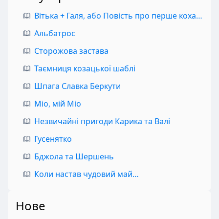
Вітька + Галя, або Повість про перше кохання
Альбатрос
Сторожова застава
Таємниця козацької шаблі
Шпага Славка Беркути
Міо, мій Міо
Незвичайні пригоди Карика та Валі
Гусенятко
Бджола та Шершень
Коли настав чудовий май…
Нове