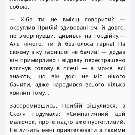
собою.
— Хіба ти не вмієш говорити? —
округлив Прибій здивовані очі й довго,
не зморгнувши, дивився на гордійку.—
Але нічого, ти й безголоса гарна! На
своєму віку гарнішої не бачив! — додав
він примирливо і відразу перестрашено
втягнув голову в плечі — а може, всі
знають, що він досі не міг нікого
бачити, адже народився всього кілька
хвилин тому…
Засоромившись, Прибій зішулився, а
Скеля подумала: «Симпатичний цей
малючок, проте надто вже пустотливий.
Не личить мені приятелювати з такими