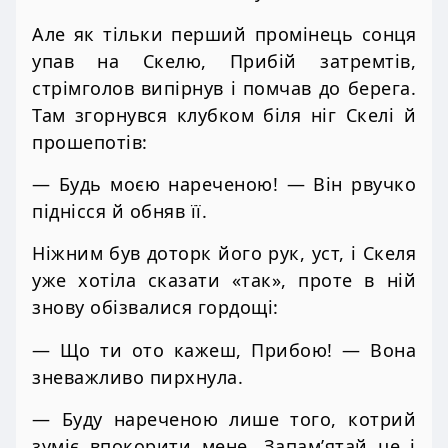
Але як тільки перший промінець сонця
упав на Скелю, Прибій затремтів,
стрімголов випірнув і помчав до берега.
Там згорнувся клубком біля ніг Скелі й
прошепотів:
— Будь моєю нареченою! — Він рвучко
піднісся й обняв її.
Ніжним був доторк його рук, уст, і Скеля
уже хотіла сказати «так», проте в ній
знову обізвалися гордощі:
— Що ти ото кажеш, Прибою! — Вона
зневажливо пирхнула.
— Буду нареченою лише того, котрий
зуміє впокорити мене. Запам’ятай це і