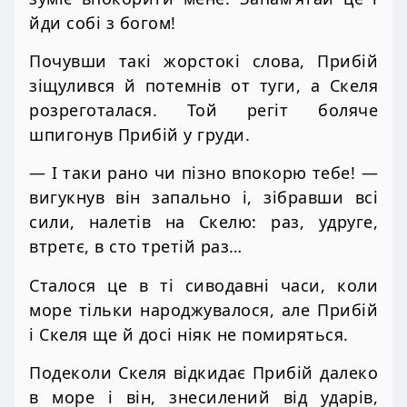
йди собі з богом!
Почувши такі жорстокі слова, Прибій
зіщулився й потемнів от туги, а Скеля
розреготалася. Той регіт боляче
шпигонув Прибій у груди.
— І таки рано чи пізно впокорю тебе! —
вигукнув він запально і, зібравши всі
сили, налетів на Скелю: раз, удруге,
втретє, в сто третій раз…
Сталося це в ті сиводавні часи, коли
море тільки народжувалося, але Прибій
і Скеля ще й досі ніяк не помиряться.
Подеколи Скеля відкидає Прибій далеко
в море і він, знесилений від ударів,