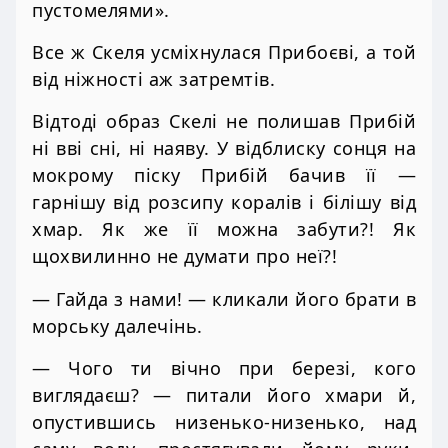
пустомелями».
Все ж Скеля усміхнулася Прибоєві, а той
від ніжності аж затремтів.
Відтоді образ Скелі не полишав Прибій
ні вві сні, ні наяву. У відблиску сонця на
мокрому піску Прибій бачив її —
гарнішу від розсипу коралів і білішу від
хмар. Як же її можна забути?! Як
щохвилинно не думати про неї?!
— Гайда з нами! — кликали його брати в
морську далечінь.
— Чого ти вічно при березі, кого
виглядаєш? — питали його хмари й,
опустившись низенько-низенько, над