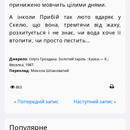
принижено мовчить цілими днями.
А інколи Прибій так люто вдаряє у
Скелю, що вона, тремтячи від жаху,
розхитується і не знає, чи вода хоче її
втопити, чи просто пестить…
Джерело:
Олуїч Гроздана. Золотий таріль : Казки.— К.:
Веселка, 1987.
Переклад:
Микола Шпаковатий
863
« Попередній запис
Наступний запис »
Популярне