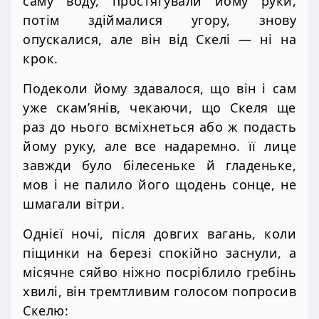
саму воду, простягували йому руки,
потім здіймалися угору, знову
опускалися, але він від Скелі — ні на
крок.
Подеколи йому здавалося, що він і сам
уже скам’янів, чекаючи, що Скеля ще
раз до нього всміхнеться або ж подасть
йому руку, але все надаремно. її лице
завжди було білесеньке й гладеньке,
мов і не палило його щодень сонце, не
шмагали вітри.
Однієї ночі, після довгих вагань, коли
піщинки на березі спокійно заснули, а
місячне сяйво ніжно посріблило гребінь
хвилі, він тремтливим голосом попросив
Скелю: