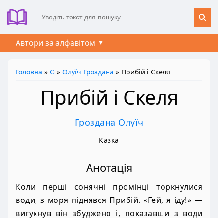
Автори за алфавітом
Головна
»
О
»
Олуїч Гроздана
» Прибій і Скеля
Прибій і Скеля
Гроздана Олуїч
Казка
Анотація
Коли перші сонячні промінці торкнулися
води, з моря піднявся Прибій. «Гей, я іду!» —
вигукнув він збуджено і, показавши з води