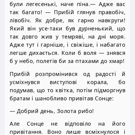
були легесенькі, наче піна.— Адже вас
так багато! — Прибій глянув правобіч,
лівобіч. Як добре, як гарно навкруги!
Який він усе-таки був дурненький, що
так довго жив у темряві, на дні моря.
Адже тут і гарніше, і свіжіше, і набагато
легше дихається. Коли б воля — знявся
б у небо, полетів би за птахами до хмар!
Прибій розпромінився од радості й
усміхнувся виступові корала, бо
подумав, що то квітка, потім підморгнув
братам і шанобливо привітав Сонце:
— Добрий день, Золота рибо!
Але Сонце не відповіло на його
привітання. Воно лише всміхнулося і