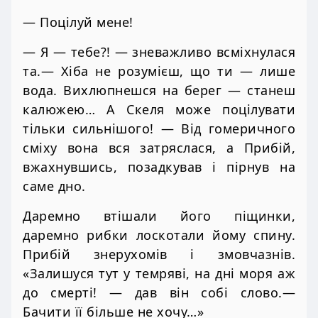
— Поцілуй мене!
— Я — тебе?! — зневажливо всміхнулася
та.— Хіба не розумієш, що ти — лише
вода. Вихлюпнешся на берег — станеш
калюжею… А Скеля може поцілувати
тільки сильнішого! — Від гомеричного
сміху вона вся затряслася, а Прибій,
вжахнувшись, позадкував і пірнув на
саме дно.
Даремно втішали його піщинки,
даремно рибки лоскотали йому спину.
Прибій знерухомів і змовчазнів.
«Залишуся тут у темряві, на дні моря аж
до смерті! — дав він собі слово.—
Бачити її більше не хочу…»