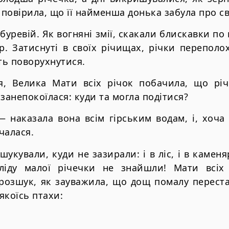
і повірила, що її найменша донька забула про 
 буревій. Як вогняні змії, скакали блискавки по 
ір. Затиснуті в своїх річищах, річки перепол
ть поворухнутися.
я, Велика Мати всіх річок побачила, що р
занепокоїлася: куди та могла подітися?
— наказала вона всім гірським водам, і, хоч
чалася.
зшукували, куди не зазирали: і в ліс, і в каменяр
ліду малої річечки не знайшли! Мати всіх
розшук, як зауважила, що дощ помалу перестає
якоїсь птахи: