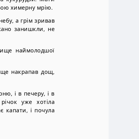
свою химерну мрію.
небу, а грім зривав
охано занишкли, не
ічище наймолодшої
а ще накрапав дощ,
ню, і в печеру, і в
 річок уже хотіла
 капати, і почула