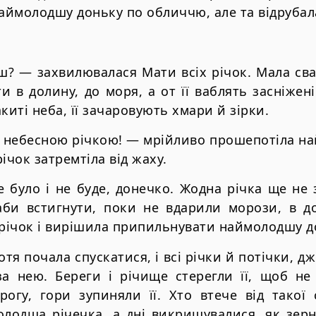
наймолодшу доньку по обличчю, але та відрубал
ш? — захвилювалася Мати всіх річок. Мала сва
и в долину, до моря, а от її ваблять засніжені
киті неба, її зачаровують хмари й зірки.
и небесною річкою! — мрійливо прошепотіла на
ічок затремтіла від жаху.
 було і не буде, донечко. Жодна річка ще не 
аби встигнути, поки не вдарили морози, в д
 річок і вирішила припильнувати наймолодшу д
тя почала спускатися, і всі річки й потічки, 
а нею. Береги і річище стерегли її, щоб не 
рогу, гори зупиняли її. Хто втече від такої 
олодша річечка, а дні викришувалися, як зерн