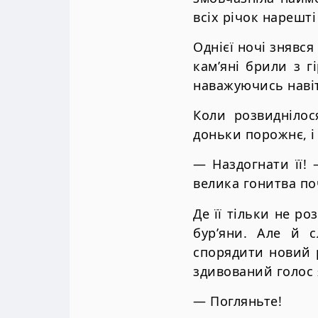
всіх річок нарешт
Однієї ночі знявся
кам’яні брили з г
наважуючись наві
Коли розвиднілос
доньки порожнє, і 
— Наздогнати її! 
велика гонитва по
Де її тільки не ро
бур’яни. Але й с
спорядити новий 
здивований голос 
— Погляньте!