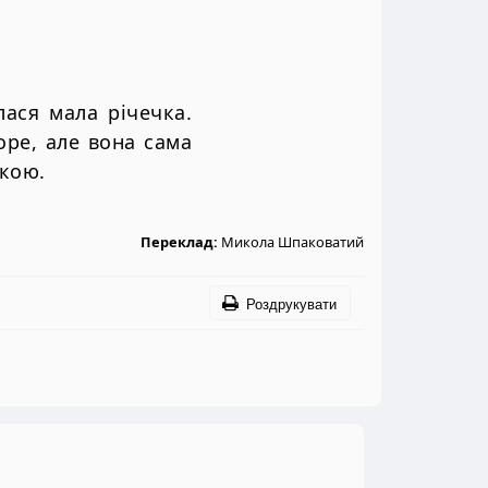
лася мала річечка.
оре, але вона сама
лкою.
Переклад:
Микола Шпаковатий
Роздрукувати