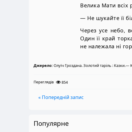
Велика Мати всіх р
— Не шукайте її б
Через усе небо, в
Один її край торк
не належала ні гор
Джерело:
Олуїч Гроздана. Золотий таріль : Казки.— К.
Переглядів
854
« Попередній запис
Популярне