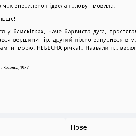
ічок знесилено підвела голову і мовила:
ільше!
ся у блискітках, наче барвиста дуга, простяга
ався вершини гір, другий ніжно занурився в м
ам, ні морю. НЕБЕСНА річка!.. Назвали її… весе
: Веселка, 1987.
Нове