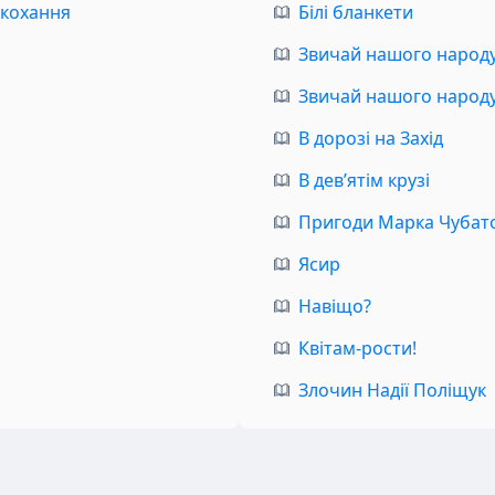
 кохання
Білі бланкети
Звичай нашого народу.
Звичай нашого народу.
В дорозі на Захід
В дев’ятім крузі
Пригоди Марка Чубат
Ясир
Навіщо?
Квітам-рости!
Злочин Надії Поліщук