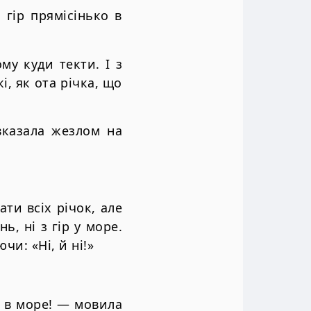
з гір прямісінько в
му куди текти. І з
, як ота річка, що
вказала жезлом на
ти всіх річок, але
ь, ні з гір у море.
и: «Ні, й ні!»
 в море! — мовила