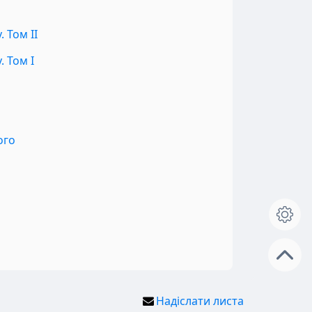
 Том II
 Том I
ого
Надіслати листа