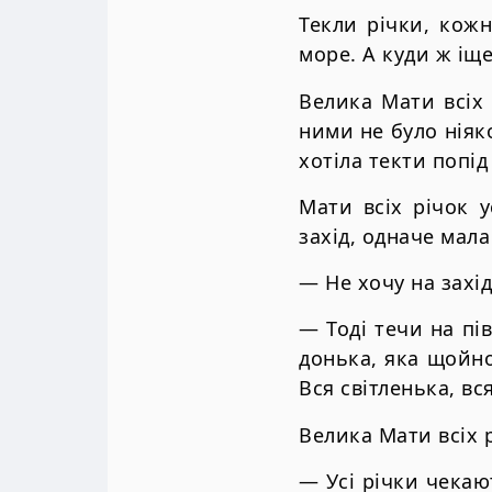
Текли річки, кожна
море. А куди ж іще
Велика Мати всіх 
ними не було ніяк
хотіла текти попі
Мати всіх річок 
захід, одначе мал
— Не хочу на захід
— Тоді течи на пі
донька, яка щойно 
Вся світленька, вс
Велика Мати всіх р
— Усі річки чека