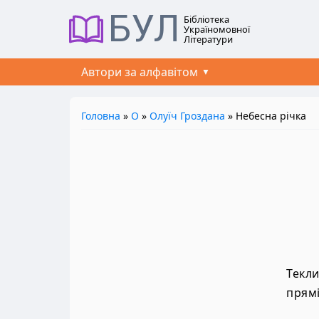
БУЛ
Бібліотека
Україномовної
Літератури
Автори за алфавітом
Головна
»
О
»
Олуїч Гроздана
» Небесна річка
Текли
прямі