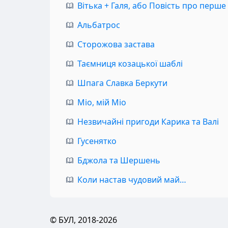
Вітька + Галя, або Повість про перше
Альбатрос
Сторожова застава
Таємниця козацької шаблі
Шпага Славка Беркути
Міо, мій Міо
Незвичайні пригоди Карика та Валі
Гусенятко
Бджола та Шершень
Коли настав чудовий май…
© БУЛ, 2018-2026