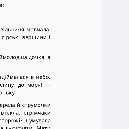
а:
вільниця мовчала.
 гірські вершини і
ймолодша дочка, а
здіймалася в небо.
олину, до моря! —
оньку.
джерела й струмочки
втекла, стрімчаки
сторожі? Сумувала
а кукурудзи. Мати