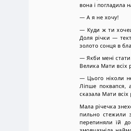
вона і погладила 
— А я не хочу!
— Куди ж ти хоче
Доля річки — тект
золото сонця в бла
— Якби мені стат
Велика Мати всіх р
— Цього ніколи не
Ліпше поквапся, 
сказала Мати всіх
Мала річечка знехо
пильно стежили з
перепиняли їй до
змовчазніла найм