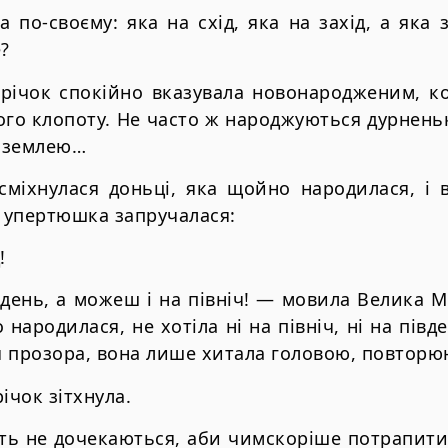
 по-своєму: яка на схід, яка на захід, а яка 
?
річок спокійно вказувала новонародженим, ко
ого клопоту. Не часто ж народжуються дурненькі
д землею…
усміхнулася доньці, яка щойно народилася, і 
а упертюшка запручалася:
!
вдень, а можеш і на північ! — мовила Велика Ма
народилася, не хотіла ні на північ, ні на півден
я прозора, вона лише хитала головою, повторююч
ічок зітхнула.
ють не дочекаються, аби чимскоріше потрапити