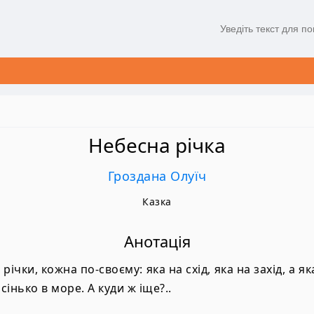
Небесна річка
Гроздана Олуїч
Казка
Анотація
 річки, кожна по-своєму: яка на схід, яка на захід, а яка
сінько в море. А куди ж іще?..