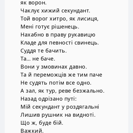
як ворон.
Чаклує хижий секундант.
Той ворог хитро, як лисиця,
Мені готує рішенець.
Нахабно в праву рукавицю
Кладе для певності свинець.
Суддя те бачить.
Та… не баче.
Вони у змовинах давно.
Та й переможців же тим паче
Не судять потім все одно.
А зал, як тур, реве безжально.
Назад одрізано путі:
Мій секундант у роздягальні
Лишив рушник на видноті.
Що ж, буде бій.
Важкий.