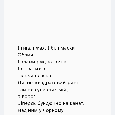
І гнів, і жах. І білі маски
Облич.
І злами рук, як ринв.
І от затихло.
Тільки пласко
Лисніє квадратовий ринг.
Там не суперник мій,
а ворог
Зіперсь бундючно на канат.
Над ним у чорному,