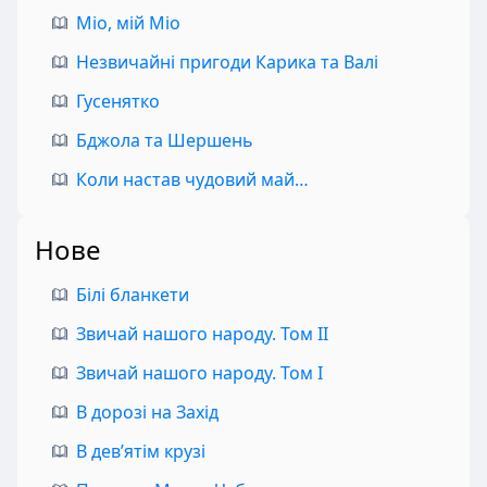
Міо, мій Міо
Незвичайні пригоди Карика та Валі
Гусенятко
Бджола та Шершень
Коли настав чудовий май…
Нове
Білі бланкети
Звичай нашого народу. Том II
Звичай нашого народу. Том I
В дорозі на Захід
В дев’ятім крузі