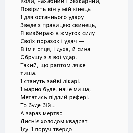
Коли, нахабний і безкарний,
Повірить він у мій кінець
І для останнього удару
Зведе з правицею свинець,
Я визбираю в жмуток силу
Своїх поразок і удач —
В ім’я отця, і духа, й сина
Обрушу з лівої удар.
Такий, що раптом ляже
тиша.
І стануть зайві лікарі.
І марно буде, наче миша,
Метатись підлий рефері.
То буде бій…
А зараз мертво
Лисніє холодом квадрат.
Іду. І поруч твердо