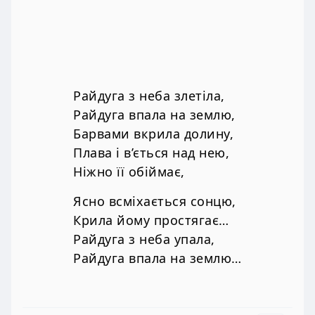
Райдуга з неба злетіла,
Райдуга впала на землю,
Барвами вкрила долину,
Плава і в’ється над нею,
Ніжно її обіймає,
Ясно всміхається сонцю,
Крила йому простягає…
Райдуга з неба упала,
Райдуга впала на землю…