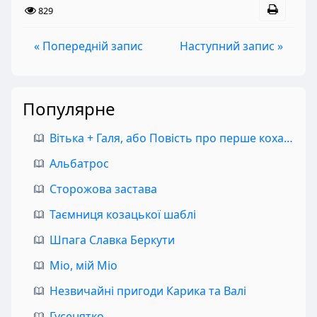
829
« Попередній запис
Наступний запис »
Популярне
Вітька + Галя, або Повість про перше кохання
Альбатрос
Сторожова застава
Таємниця козацької шаблі
Шпага Славка Беркути
Міо, мій Міо
Незвичайні пригоди Карика та Валі
Гусенятко