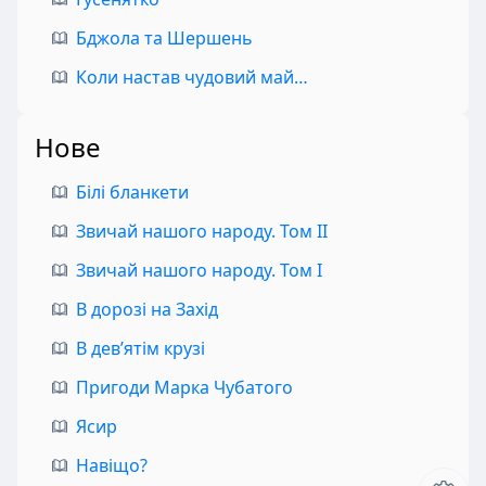
Бджола та Шершень
Коли настав чудовий май…
Нове
Білі бланкети
Звичай нашого народу. Том II
Звичай нашого народу. Том I
В дорозі на Захід
В дев’ятім крузі
Пригоди Марка Чубатого
Ясир
Навіщо?