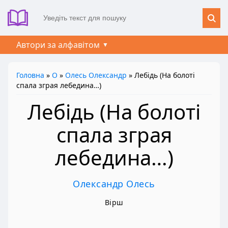
Автори за алфавітом
Головна
»
О
»
Олесь Олександр
» Лебідь (На болоті
спала зграя лебедина…)
Лебідь (На болоті
спала зграя
лебедина…)
Олександр Олесь
Вірш