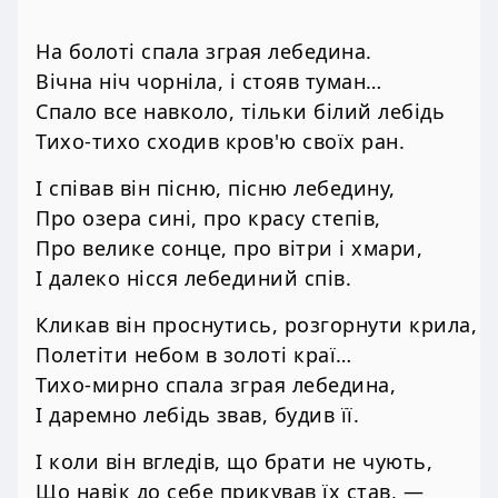
На болоті спала зграя лебедина.
Вічна ніч чорніла, і стояв туман…
Спало все навколо, тільки білий лебідь
Тихо-тихо сходив кров'ю своїх ран.
І співав він пісню, пісню лебедину,
Про озера сині, про красу степів,
Про велике сонце, про вітри і хмари,
І далеко нісся лебединий спів.
Кликав він проснутись, розгорнути крила,
Полетіти небом в золоті краї…
Тихо-мирно спала зграя лебедина,
І даремно лебідь звав, будив її.
І коли він вгледів, що брати не чують,
Що навік до себе прикував їх став, —