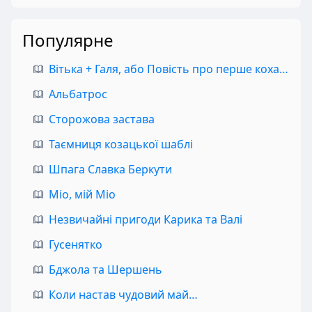
Популярне
Вітька + Галя, або Повість про перше кохання
Альбатрос
Сторожова застава
Таємниця козацької шаблі
Шпага Славка Беркути
Міо, мій Міо
Незвичайні пригоди Карика та Валі
Гусенятко
Бджола та Шершень
Коли настав чудовий май…