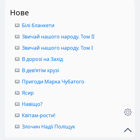
Нове
Білі бланкети
Звичай нашого народу. Том II
Звичай нашого народу. Том I
В дорозі на Захід
В дев’ятім крузі
Пригоди Марка Чубатого
Ясир
Навіщо?
Квітам-рости!
Злочин Надії Поліщук