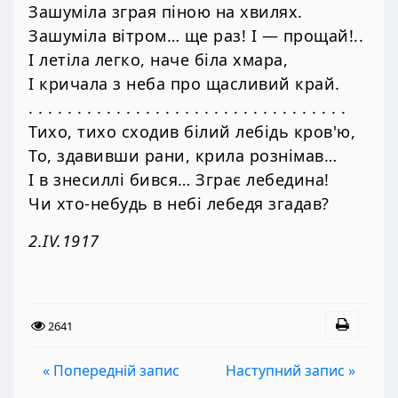
Зашуміла зграя піною на хвилях.
Зашуміла вітром… ще раз! І — прощай!..
І летіла легко, наче біла хмара,
І кричала з неба про щасливий край.
. . . . . . . . . . . . . . . . . . . . . . . . . . . . . . . . .
Тихо, тихо сходив білий лебідь кров'ю,
То, здавивши рани, крила рознімав…
І в знесиллі бився… Зграє лебедина!
Чи хто-небудь в небі лебедя згадав?
2.IV.1917
2641
« Попередній запис
Наступний запис »