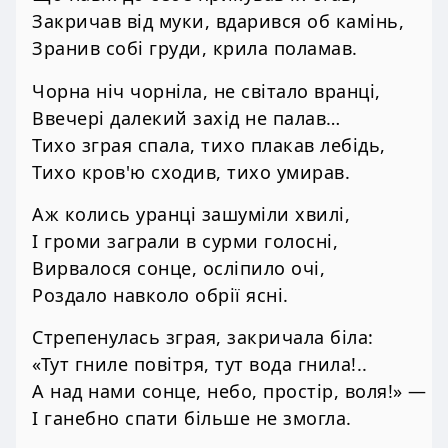
Закричав від муки, вдарився об камінь,
Зранив собі груди, крила поламав.
Чорна ніч чорніла, не світало вранці,
Ввечері далекий захід не палав…
Тихо зграя спала, тихо плакав лебідь,
Тихо кров'ю сходив, тихо умирав.
Аж колись уранці зашуміли хвилі,
І громи заграли в сурми голосні,
Вирвалося сонце, осліпило очі,
Роздало навколо обрії ясні.
Стрепенулась зграя, закричала біла:
«Тут гниле повітря, тут вода гнила!..
А над нами сонце, небо, простір, воля!» —
І ганебно спати більше не змогла.