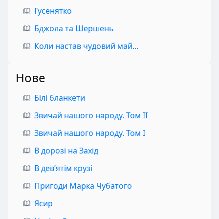
Гусенятко
Бджола та Шершень
Коли настав чудовий май…
Нове
Білі бланкети
Звичай нашого народу. Том II
Звичай нашого народу. Том I
В дорозі на Захід
В дев’ятім крузі
Пригоди Марка Чубатого
Ясир