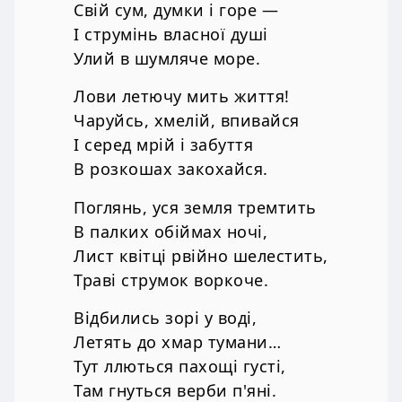
Свій сум, думки і горе —
І струмінь власної душі
Улий в шумляче море.
Лови летючу мить життя!
Чаруйсь, хмелій, впивайся
І серед мрій і забуття
В розкошах закохайся.
Поглянь, уся земля тремтить
В палких обіймах ночі,
Лист квітці рвійно шелестить,
Траві струмок воркоче.
Відбились зорі у воді,
Летять до хмар тумани…
Тут ллються пахощі густі,
Там гнуться верби п'яні.