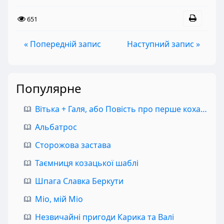
651
« Попередній запис
Наступний запис »
Популярне
Вітька + Галя, або Повість про перше кохання
Альбатрос
Сторожова застава
Таємниця козацької шаблі
Шпага Славка Беркути
Міо, мій Міо
Незвичайні пригоди Карика та Валі