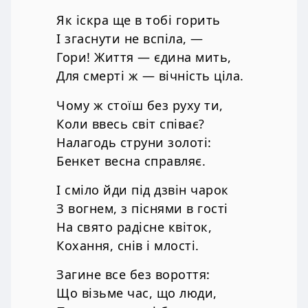
Як іскра ще в тобі горить
І згаснути не вспіла, —
Гори! Життя — єдина мить,
Для смерті ж — вічність ціла.
Чому ж стоїш без руху ти,
Коли ввесь світ співає?
Налагодь струни золоті:
Бенкет весна справляє.
І сміло йди під дзвін чарок
З вогнем, з піснями в гості
На свято радісне квіток,
Кохання, снів і млості.
Загине все без вороття:
Що візьме час, що люди,