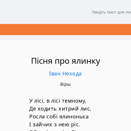
Пісня про ялинку
Іван Нехода
Вірш
У лісі, в лісі темному,
Де ходить хитрий лис,
Росла собі ялинонька
І зайчик з нею ріс.