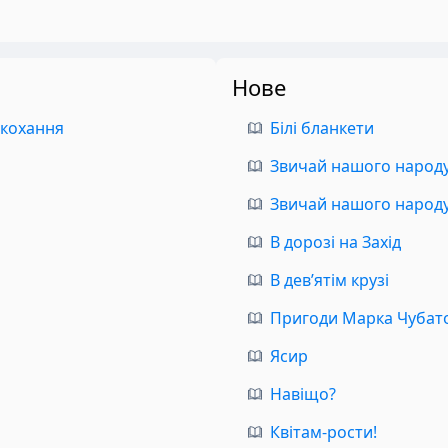
Нове
 кохання
Білі бланкети
Звичай нашого народу.
Звичай нашого народу.
В дорозі на Захід
В дев’ятім крузі
Пригоди Марка Чубат
Ясир
Навіщо?
Квітам-рости!