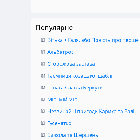
Популярне
Вітька + Галя, або Повість про перше
Альбатрос
Сторожова застава
Таємниця козацької шаблі
Шпага Славка Беркути
Міо, мій Міо
Незвичайні пригоди Карика та Валі
Гусенятко
Бджола та Шершень