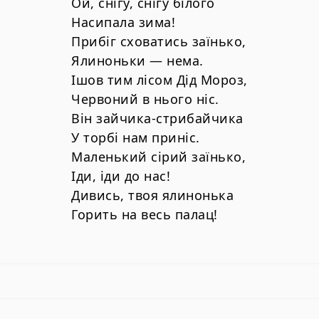
Ой, снігу, снігу білого
Насипала зима!
Прибіг сховатись заїнько,
Ялиноньки — нема.
Ішов тим лісом Дід Мороз,
Червоний в нього ніс.
Він зайчика-стрибайчика
У торбі нам приніс.
Маленький сірий заїнько,
Іди, іди до нас!
Дивись, твоя ялинонька
Горить на весь палац!