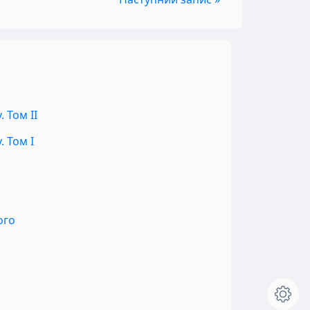
 Том II
 Том I
ого