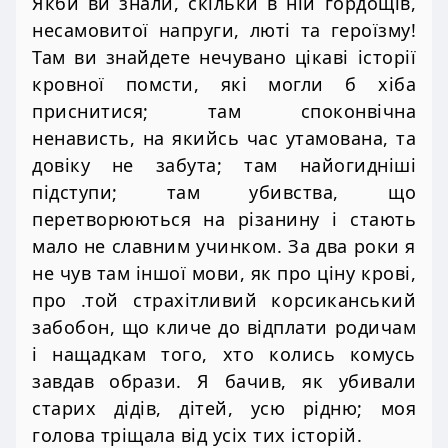
Якби ви знали, скільки в ній гордощів,
несамовитої напруги, люті та героїзму!
Там ви знайдете нечувано цікаві історії
кровної помсти, які могли б хіба
приснитися; там споконвічна
ненависть, на якийсь час утамована, та
довіку не забута; там найогидніші
підступи; там убивства, що
перетворюються на різанину і стають
мало не славним учинком. За два роки я
не чув там іншої мови, як про ціну крові,
про .той страхітливий корсиканський
забобон, що кличе до відплати родичам
і нащадкам того, хто колись комусь
завдав образи. Я бачив, як убивали
старих дідів, дітей, усю рідню; моя
голова тріщала від усіх тих історій.