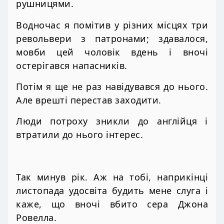
рушницями.
Водночас я помітив у різних місцях три
револьвери з патронами; здавалося,
мовби цей чоловік вдень і вночі
остерігався напасників.
Потім я ще не раз навідувався до нього.
Але врешті перестав заходити.
Люди потроху зникли до англійця і
втратили до нього інтерес.
Так минув рік. Аж на тобі, наприкінці
листопада удосвіта будить мене слуга і
каже, що вночі вбито сера Джона
Ровелла.