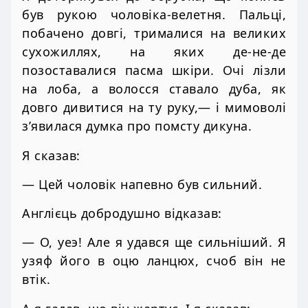
був рукою чоловіка-велетня. Пальці,
побачено довгі, трималися на великих
сухожиллях, на яких де-не-де
позоставалися пасма шкіри. Очі лізли
на лоба, а волосся ставало дуба, як
довго дивитися на ту руку,— і мимоволі
з’явилася думка про помсту дикуна.
Я сказав:
— Цей чоловік напевно був сильний.
Англієць добродушно відказав:
— О, уеэ! Але я удався ще сильніший. Я
узяф його в оцю ланцюх, счоб він не
втік.