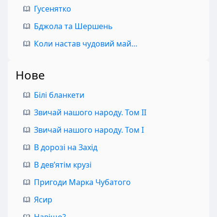
Гусенятко
Бджола та Шершень
Коли настав чудовий май…
Нове
Білі бланкети
Звичай нашого народу. Том II
Звичай нашого народу. Том I
В дорозі на Захід
В дев’ятім крузі
Пригоди Марка Чубатого
Ясир
Навіщо?