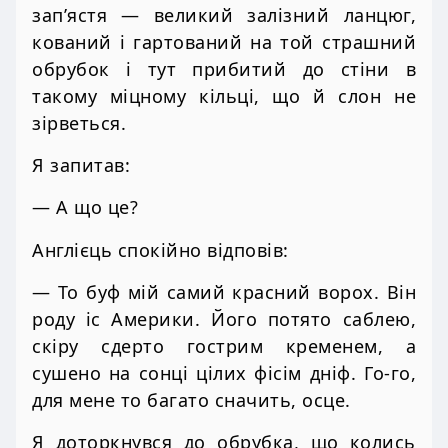
зап’ястя — великий залізний ланцюг,
кований і гартований на той страшний
обрубок і тут прибитий до стіни в
такому міцному кільці, що й слон не
зірветься.
Я запитав:
— А що це?
Англієць спокійно відповів:
— То буф мій самий красний ворох. Він
роду іс Америки. Його потято саблею,
скіру сдерто гострим кременем, а
сушено на сонці цілих фісім дніф. Го-го,
для мене то багато сначить, осце.
Я доторкнувся до обрубка, що колись