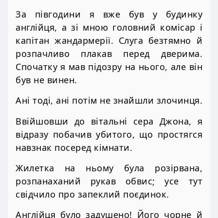
За півгодини я вже був у будинку
англійця, а зі мною головний комісар і
капітан жандармерії. Слуга безтямно й
розпачливо плакав перед дверима.
Спочатку я мав підозру на нього, але він
був не винен.
Ані тоді, ані потім не знайшли злочинця.
Ввійшовши до вітальні сера Джона, я
відразу побачив убитого, що простягся
навзнак посеред кімнати.
Жилетка на ньому була розірвана,
розпанаханий рукав обвис; усе тут
свідчило про запеклий поєдинок.
Англійця було задушено! Його чорне й