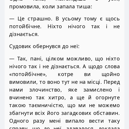
промовила, коли запала тиша:
— Це страшно. В усьому тому є щось
потойбічне. Ніхто нічого так і не
дізнається.
Судовик обернувся до неї:
— Так, пані, цілком можливо, що ніхто
нічого так і не дізнається. А щодо слова
«потойбічне», котре ви щойно
вимовили, то воно тут не на місці. Перед
нами злочинство, яке замислено і
вчинено так хитро, а ще й огорнуте
такою таємничістю, що ми не можемо
збагнути всіх його загадкових обставин.
Одного разу мені випало вести таку
справу, що до неї, здавалося, доклала