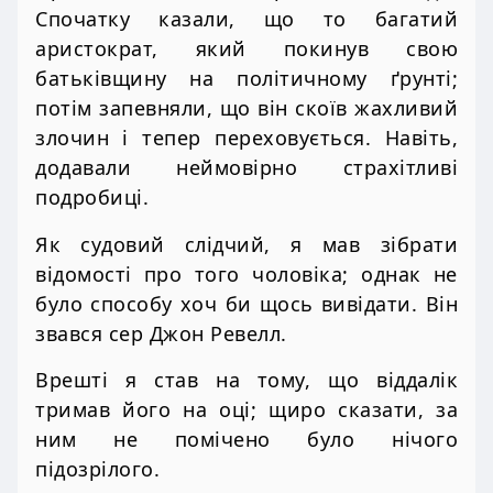
Спочатку казали, що то багатий
аристократ, який покинув свою
батьківщину на політичному ґрунті;
потім запевняли, що він скоїв жахливий
злочин і тепер переховується. Навіть,
додавали неймовірно страхітливі
подробиці.
Як судовий слідчий, я мав зібрати
відомості про того чоловіка; однак не
було способу хоч би щось вивідати. Він
звався сер Джон Ревелл.
Врешті я став на тому, що віддалік
тримав його на оці; щиро сказати, за
ним не помічено було нічого
підозрілого.