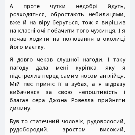
А проте чутки недобрі йдуть,
розходяться, обростають небилицями,
вже й на віру беруться, тож я вирішив
на класні очі побачити того чужинця. І я
почав ходити на полювання в околиці
його маєтку.
Я довго чекав слушної нагоди. І таку
пагоду дала мені куріпка, яку я
підстрелив перед самим носом англійця.
Мій пес приніс її в зубах, а я відразу
вибачився за свою непоштивість і
благав сера Джона Ровелла прийняти
дичину.
Був то статечний чоловік, рудоволосий,
рудобородий, зростом високий,