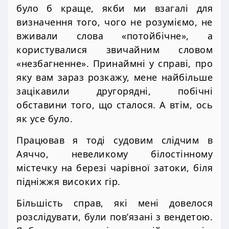
було б краще, якби ми взагалі для
визначення того, чого не розуміємо, не
вживали слова «потойбічне», а
користувалися звичайним словом
«незбагненне». Принаймні у справі, про
яку вам зараз розкажу, мене найбільше
зацікавили другорядні, побічні
обставини того, що сталося. А втім, ось
як усе було.
Працював я тоді судовим слідчим в
Аяччо, невеликому білостінному
містечку на березі чарівної затоки, біля
підніжжя високих гір.
Більшість справ, які мені довелося
розслідувати, були пов’язані з вендетою.