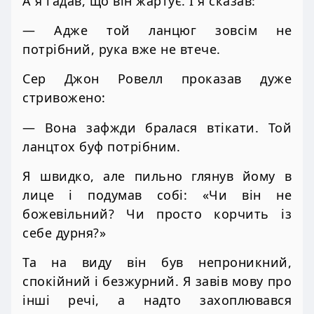
А я гадав, що він жартує. І я сказав:
— Адже той ланцюг зовсім не
потрібний, рука вже не втече.
Сер Джон Ровелл проказав дуже
стривожено:
— Вона зафжди бралася втікати. Той
ланцтох буф потрібним.
Я швидко, але пильно глянув йому в
лице і подумав собі: «Чи він не
божевільний? Чи просто корчить із
себе дурня?»
Та на виду він був непроникний,
спокійний і безжурний. Я завів мову про
інші речі, а надто захоплювався