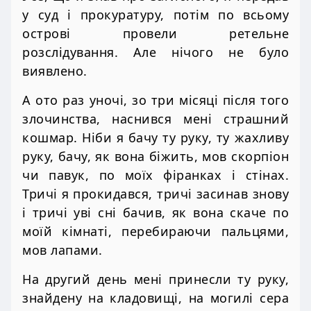
у суд і прокуратуру, потім по всьому
острові провели ретельне
розслідування. Але нічого не було
виявлено.
А ото раз уночі, зо три місяці після того
злочинства, наснився мені страшний
кошмар. Ніби я бачу ту руку, ту жахливу
руку, бачу, як вона біжить, мов скорпіон
чи павук, по моїх фіранках і стінах.
Тричі я прокидався, тричі засинав знову
і тричі уві сні бачив, як вона скаче по
моїй кімнаті, перебираючи пальцями,
мов лапами.
На другий день мені принесли ту руку,
знайдену на кладовищі, на могилі сера