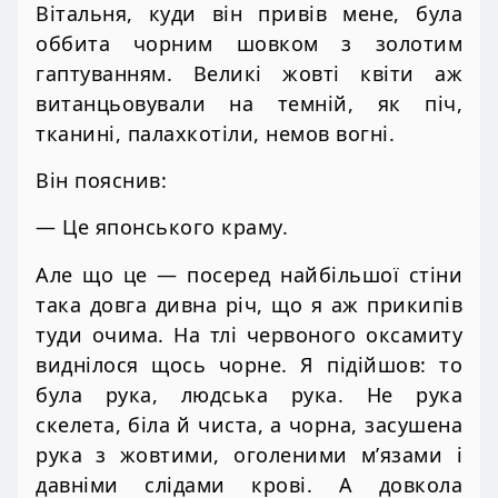
Вітальня, куди він привів мене, була
оббита чорним шовком з золотим
гаптуванням. Великі жовті квіти аж
витанцьовували на темній, як піч,
тканині, палахкотіли, немов вогні.
Він пояснив:
— Це японського краму.
Але що це — посеред найбільшої стіни
така довга дивна річ, що я аж прикипів
туди очима. На тлі червоного оксамиту
виднілося щось чорне. Я підійшов: то
була рука, людська рука. Не рука
скелета, біла й чиста, а чорна, засушена
рука з жовтими, оголеними м’язами і
давніми слідами крові. А довкола