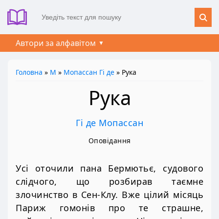
Автори за алфавітом
Головна
»
М
»
Мопассан Гі де
» Рука
Рука
Гі де Мопассан
Оповідання
Усі оточили пана Бермютьє, судового
слідчого, що розбирав таємне
злочинство в Сен-Клу. Вже цілий місяць
Париж гомонів про те страшне,