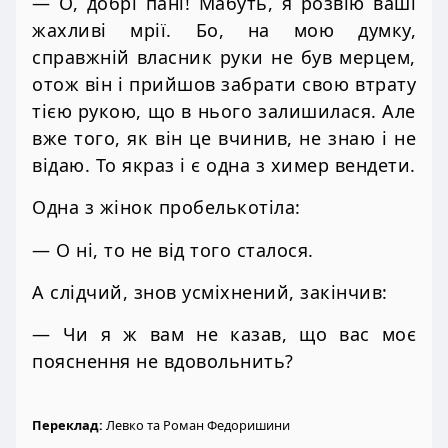
— О, добрі пані! Мабуть, я розвію ваші
жахливі мрії. Бо, на мою думку,
справжній власник руки не був мерцем,
отож він і прийшов забрати свою втрату
тією рукою, що в нього залишилася. Але
вже того, як він це вчинив, не знаю і не
відаю. То якраз і є одна з химер вендети.
Одна з жінок пробелькотіла:
— О ні, то не від того сталося.
А слідчий, знов усміхнений, закінчив:
— Чи я ж вам не казав, що вас моє
пояснення не вдовольнить?
Переклад:
Левко та Роман Федоришини