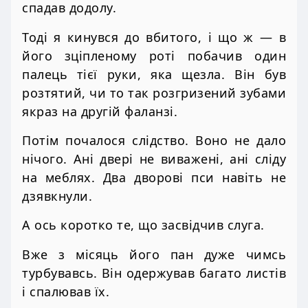
спадав додолу.
Тоді я кинувся до вбитого, і що ж — в
його зціпленому роті побачив один
палець тієї руки, яка щезла. Він був
розтятий, чи то так розгризений зубами
якраз на другій фаланзі.
Потім почалося слідство. Воно не дало
нічого. Ані двері не виважені, ані сліду
на меблях. Два дворові пси навіть не
дзявкнули.
А ось коротко те, що засвідчив слуга.
Вже з місяць його пан дуже чимсь
турбувавсь. Він одержував багато листів
і спалював їх.