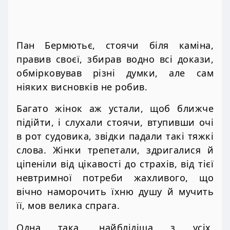
Пан Бермютьє, стоячи біля каміна,
правив своєї, збирав водно всі докази,
обмірковував різні думки, але сам
ніяких висновків не робив.
Багато жінок аж устали, щоб ближче
підійти, і слухали стоячи, втупивши очі
в рот судовика, звідки падали такі тяжкі
слова. Жінки трепетали, здригалися й
ціпеніли від цікавості до страхів, від тієї
невтримної потреби жахливого, що
вічно наморочить їхню душу й мучить
її, мов велика спрага.
Одна така, найблідіша з усіх,