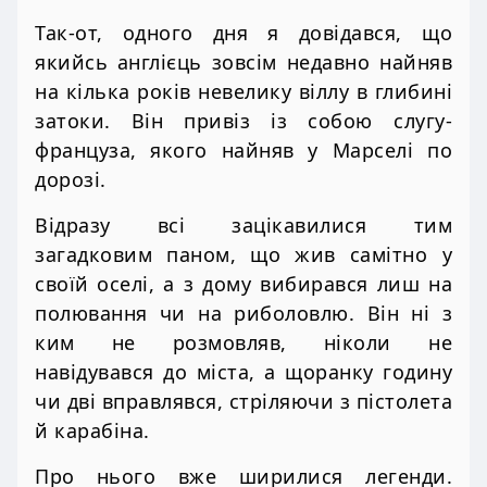
Так-от, одного дня я довідався, що
якийсь англієць зовсім недавно найняв
на кілька років невелику віллу в глибині
затоки. Він привіз із собою слугу-
француза, якого найняв у Марселі по
дорозі.
Відразу всі зацікавилися тим
загадковим паном, що жив самітно у
своїй оселі, а з дому вибирався лиш на
полювання чи на риболовлю. Він ні з
ким не розмовляв, ніколи не
навідувався до міста, а щоранку годину
чи дві вправлявся, стріляючи з пістолета
й карабіна.
Про нього вже ширилися легенди.