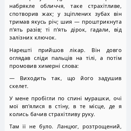
набрякле обличчя, таке страхітливе,
спотворив жах; у зціплених зубах він
тримав якусь річ; шия — проштрикнута
п’ять разів; ті п’ять дірок, гадали, від
залізних ключок.
Нарешті прийшов лікар. Він довго
оглядав сліди пальців на тілі, а потім
промовив химерні слова:
— Виходить так, що його задушив
скелет.
У мене пробігли по спині мурашки, очі
мої вп’ялися в стіну, в те місце, де я
колись бачив страхітливу руку.
Там її не було. Ланцюг, розтрощений,