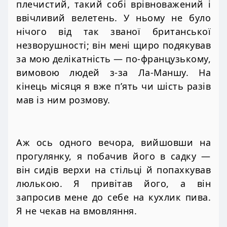
плечистий, такий собі врівноважений і
ввічливий велетень. У ньому не було
нічого від так званої британської
незворушності; він мені щиро подякував
за мою делікатність — по-французькому,
вимовою людей з-за Ла-Маншу. На
кінець місяця я вже п’ять чи шість разів
мав із ним розмову.
Аж ось одного вечора, вийшовши на
прогулянку, я побачив його в садку —
він сидів верхи на стільці й попахкував
люлькою. Я привітав його, а він
запросив мене до себе на кухлик пива.
Я не чекав на вмовляння.