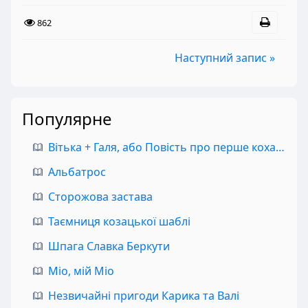
862
Наступний запис »
Популярне
Вітька + Галя, або Повість про перше кохання
Альбатрос
Сторожова застава
Таємниця козацької шаблі
Шпага Славка Беркути
Міо, мій Міо
Незвичайні пригоди Карика та Валі