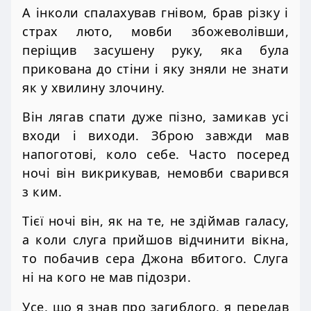
А інколи спалахував гнівом, брав різку і
страх люто, мовби збожеволівши,
періщив засушену руку, яка була
прикована до стіни і яку зняли не знати
як у хвилину злочину.
Він лягав спати дуже пізно, замикав усі
входи і виходи. Зброю завжди мав
напоготові, коло себе. Часто посеред
ночі він викрикував, немовби сварився
з ким.
Тієї ночі він, як на те, не здіймав галасу,
а коли слуга прийшов відчинити вікна,
то побачив сера Джона вбитого. Слуга
ні на кого не мав підозри.
Усе, що я знав про загиблого, я передав