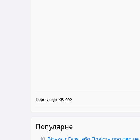
Переглядів
992
Популярне
Вітька + Галя, або Повість про перше