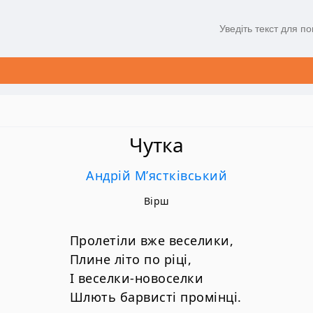
Чутка
Андрій М’ястківський
Вірш
Пролетіли вже веселики,
Плине літо по ріці,
І веселки-новоселки
Шлють барвисті промінці.