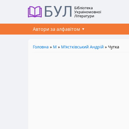
БУЛ
Бібліотека
Україномовної
Літератури
Автори за алфавітом
Головна
»
М
»
М’ястківський Андрій
» Чутка