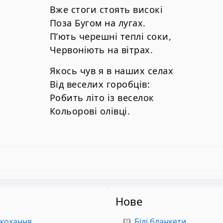
Вже стоги стоять високі
Поза Бугом на лугах.
П’ють черешні теплі соки,
Червоніють на вітрах.
Якось чув я в наших селах
Від веселих горобців:
Робить літо із веселок
Кольорові олівці.
Нове
 кохання
Білі бланкети