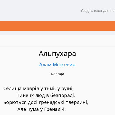
Альпухара
Адам Міцкевич
Балада
Селища маврів у тьмі, у руїні,
Гине їх люд в безпораді.
Борються досі гренадські твердині,
Але чума у Гренаді4.