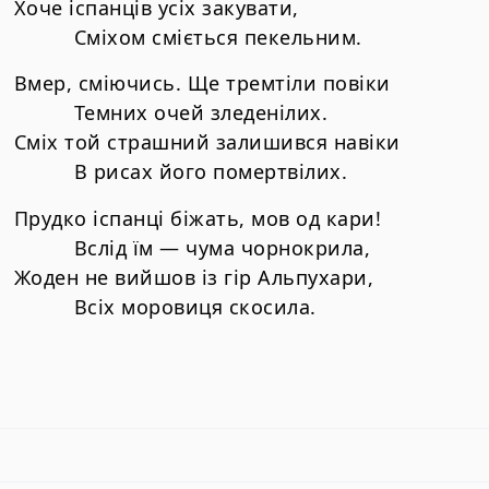
Хоче іспанців усіх закувати,
Сміхом сміється пекельним.
Вмер, сміючись. Ще тремтіли повіки
Темних очей зледенілих.
Сміх той страшний залишився навіки
В рисах його помертвілих.
Прудко іспанці біжать, мов од кари!
Вслід їм — чума чорнокрила,
Жоден не вийшов із гір Альпухари,
Всіх моровиця скосила.