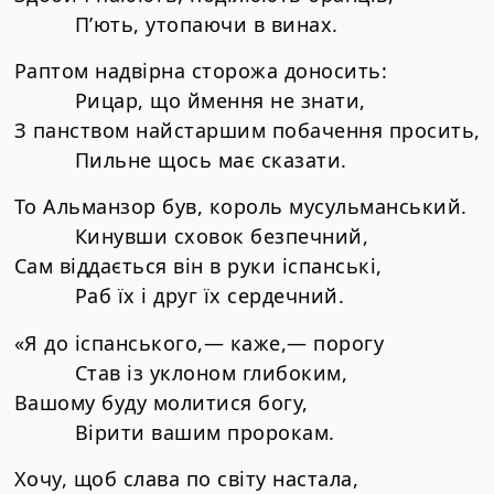
П’ють, утопаючи в винах.
Раптом надвірна сторожа доносить:
Рицар, що ймення не знати,
З панством найстаршим побачення просить,
Пильне щось має сказати.
То Альманзор був, король мусульманський.
Кинувши сховок безпечний,
Сам віддається він в руки іспанські,
Раб їх і друг їх сердечний.
«Я до іспанського,— каже,— порогу
Став із уклоном глибоким,
Вашому буду молитися богу,
Вірити вашим пророкам.
Хочу, щоб слава по світу настала,