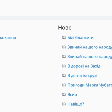
Нове
 кохання
Білі бланкети
Звичай нашого народу.
Звичай нашого народу.
В дорозі на Захід
В дев’ятім крузі
Пригоди Марка Чубат
Ясир
Навіщо?