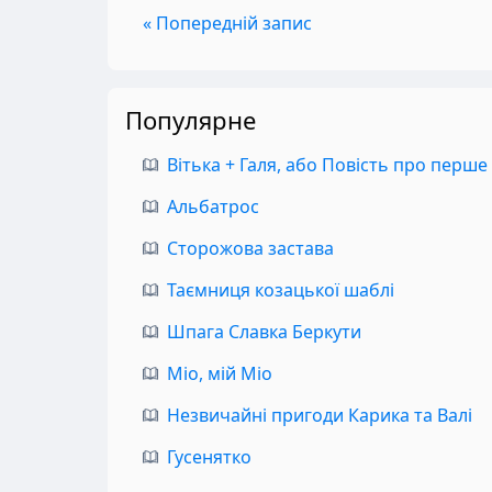
« Попередній запис
Популярне
Вітька + Галя, або Повість про перше
Альбатрос
Сторожова застава
Таємниця козацької шаблі
Шпага Славка Беркути
Міо, мій Міо
Незвичайні пригоди Карика та Валі
Гусенятко