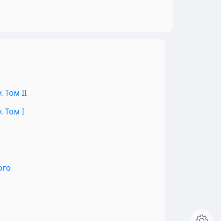
 Том II
 Том I
ого