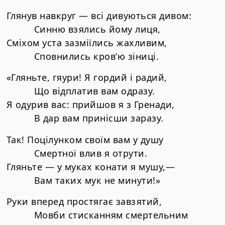
Глянув навкруг — всі дивуються дивом:
Синню взялись йому лиця,
Сміхом уста зазміїлись жахливим,
Сповнились кров’ю зіниці.
«Гляньте, гяури! Я гордий і радий,
Що відплатив вам одразу.
Я одурив вас: прийшов я з Гренади,
В дар вам принісши заразу.
Так! Поцілунком своїм вам у душу
Смертної влив я отрути.
Гляньте — у муках конати я мушу,—
Вам таких мук не минути!»
Руки вперед простягає завзятий,
Мовби стисканням смертельним