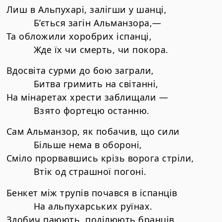
Лиш в Альпухарі, залігши у шанці,
Б’ється загін Альманзора,—
Та обложили хоробрих іспанці,
Жде їх чи смерть, чи покора.
Вдосвіта сурми до бою заграли,
Битва гримить на світанні,
На мінаретах хрести заблищали —
Взято фортецю останню.
Сам Альманзор, як побачив, що сили
Більше нема в обороні,
Сміло прорвавшись крізь ворога стріли,
Втік од страшної погоні.
Бенкет між трупів почався в іспанців
На альпухарських руїнах.
Здобич паюють, поділюють бранців,