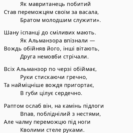
Як мавританець побитий
Став переможцям своїм за васала,
Братом молодшим служити».
Шану іспанці до сміливих мають.
Як Альманзора впізнали —
Вождь обійняв його, інші вітають,
Друга немовби стрічали.
Всіх Альманзор по черзі обіймає,
Руки стискаючи гречно,
Та найміцніше вождя пригортає,
В губи цілує сердечно.
Раптом ослаб він, на камінь підлоги
Впав, побліднілий з нестями,
Але чалму переможцю під ноги
Кволими стеле руками.