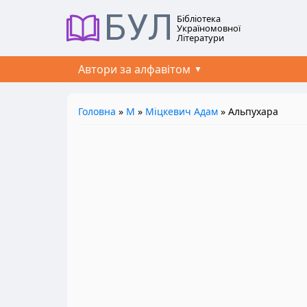
БУЛ
Бібліотека
Україномовної
Літератури
Автори за алфавітом
Головна
»
М
»
Міцкевич Адам
» Альпухара