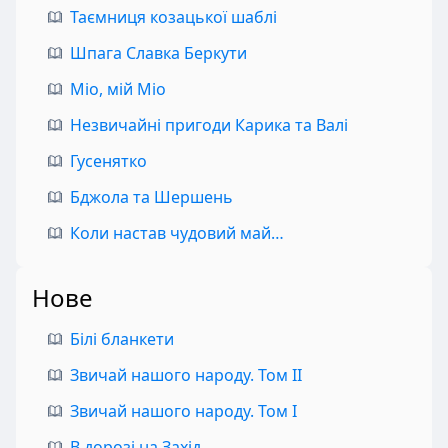
Таємниця козацької шаблі
Шпага Славка Беркути
Міо, мій Міо
Незвичайні пригоди Карика та Валі
Гусенятко
Бджола та Шершень
Коли настав чудовий май…
Нове
Білі бланкети
Звичай нашого народу. Том II
Звичай нашого народу. Том I
В дорозі на Захід