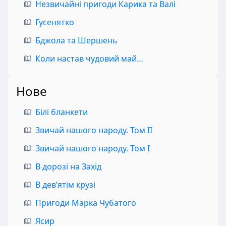
Незвичайні пригоди Карика та Валі
Гусенятко
Бджола та Шершень
Коли настав чудовий май…
Нове
Білі бланкети
Звичай нашого народу. Том II
Звичай нашого народу. Том I
В дорозі на Захід
В дев’ятім крузі
Пригоди Марка Чубатого
Ясир