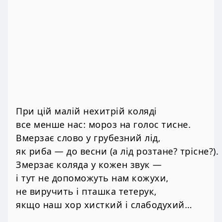
При цій малій нехитрій коляді
все менше нас: мороз на голос тисне.
Вмерзає слово у грубезний лід,
як риба — до весни (а лід розтане? трісне?).
Змерзає коляда у кожен звук —
і тут не допоможуть нам кожухи,
не виручить і пташка тетерук,
якщо наш хор хисткий і слабодухий…