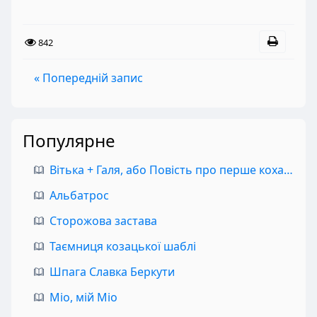
842
« Попередній запис
Популярне
Вітька + Галя, або Повість про перше кохання
Альбатрос
Сторожова застава
Таємниця козацької шаблі
Шпага Славка Беркути
Міо, мій Міо