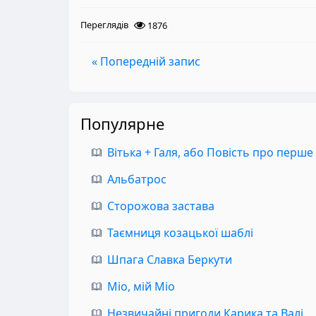
Переглядів
1876
« Попередній запис
Популярне
Вітька + Галя, або Повість про перше
Альбатрос
Сторожова застава
Таємниця козацької шаблі
Шпага Славка Беркути
Міо, мій Міо
Незвичайні пригоди Карика та Валі