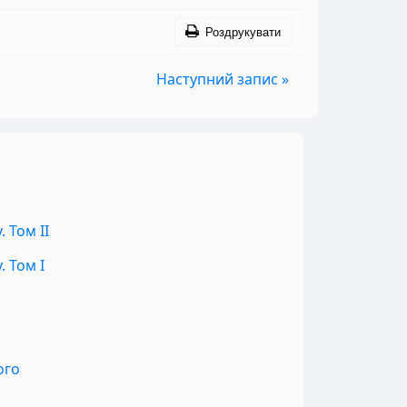
Роздрукувати
Наступний запис »
 Том II
 Том I
ого