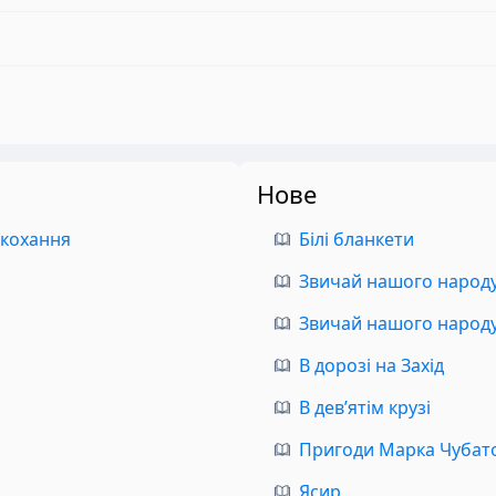
Нове
 кохання
Білі бланкети
Звичай нашого народу.
Звичай нашого народу.
В дорозі на Захід
В дев’ятім крузі
Пригоди Марка Чубат
Ясир