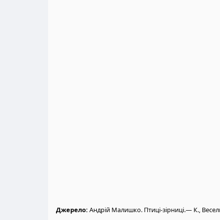
Джерело:
Андрій Малишко. Птиці-зірниці.— К., Весел