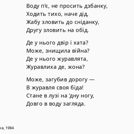
Воду п’є, не просить дзбанку,
Ходить тихо, наче дід,
Жабу зловить до сніданку,
Другу зловить на обід.
Де у нього двір і хата?
Може, знищила війна?
Де у нього журавлята,
Журавлиха де, жона?
Може, загубив дорогу —
В журавля своя біда!
Стане в лузі на ’дну ногу,
Довго в воду загляда.
ка, 1984