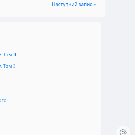
Наступний запис »
 Том II
 Том I
ого