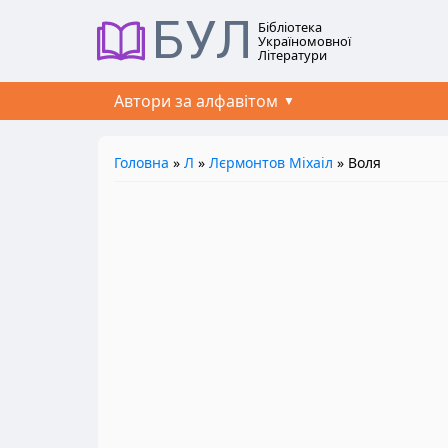
БУЛ
Бібліотека
Україномовної
Літератури
Автори за алфавітом
Головна
»
Л
»
Лєрмонтов Міхаіл
» Воля