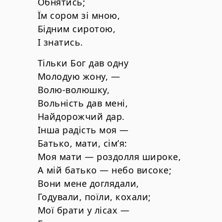
Обнятись;
Їм сором зі мною,
Бідним сиротою,
І знатись.
Тільки Бог дав одну
Молодую жону, —
Волю-волюшку,
Вольність дав мені,
Найдорожчий дар.
Інша радість моя —
Батько, мати, сім’я:
Моя мати — роздолля широке,
А мій батько — небо високе;
Вони мене доглядали,
Годували, поїли, кохали;
Мої брати у лісах —