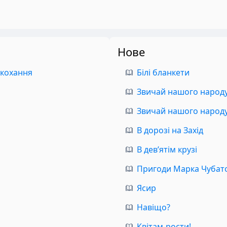
Нове
 кохання
Білі бланкети
Звичай нашого народу.
Звичай нашого народу.
В дорозі на Захід
В дев’ятім крузі
Пригоди Марка Чубат
Ясир
Навіщо?
Квітам-рости!