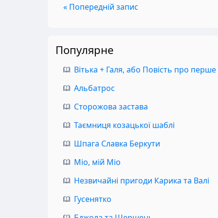
« Попередній запис
Популярне
Вітька + Галя, або Повість про перше
Альбатрос
Сторожова застава
Таємниця козацької шаблі
Шпага Славка Беркути
Міо, мій Міо
Незвичайні пригоди Карика та Валі
Гусенятко
Бджола та Шершень