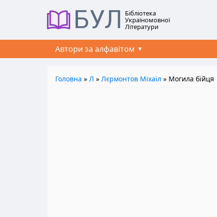
БУЛ
Бібліотека
Україномовної
Літератури
Автори за алфавітом
Головна
»
Л
»
Лєрмонтов Міхаіл
» Могила бійця