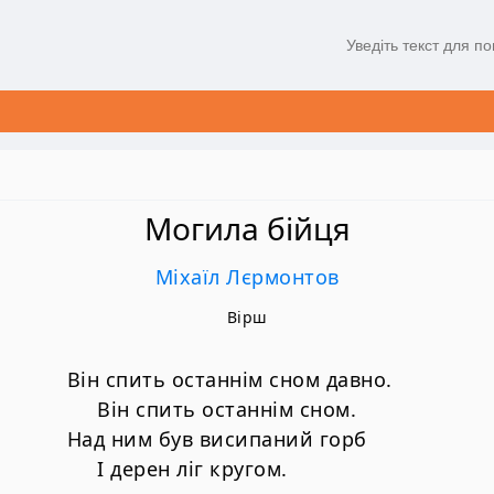
Могила бійця
Міхаїл Лєрмонтов
Вірш
Він спить останнім сном давно.
Він спить останнім сном.
Над ним був висипаний горб
І дерен ліг кругом.