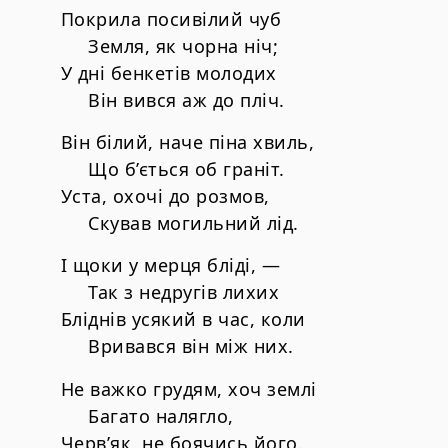
Покрила посивілий чуб
Земля, як чорна ніч;
У дні бенкетів молодих
Він вився аж до пліч.
Він білий, наче піна хвиль,
Що б’ється об граніт.
Уста, охочі до розмов,
Скував могильний лід.
І щоки у мерця бліді, —
Так з недругів лихих
Бліднів усякий в час, коли
Вривався він між них.
Не важко грудям, хоч землі
Багато налягло,
Черв’як, не боячись його.