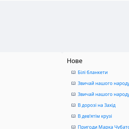
Нове
Білі бланкети
Звичай нашого народу.
Звичай нашого народу.
В дорозі на Захід
В дев’ятім крузі
Пригоди Марка Чубат