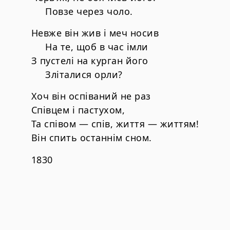
Повзе через чоло.
Невже він жив і меч носив
На те, щоб в час імли
З пустелі на курган його
Зліталися орли?
Хоч він оспіваний не раз
Співцем і пастухом,
Та співом — спів, життя — життям!
Він спить останнім сном.
1830