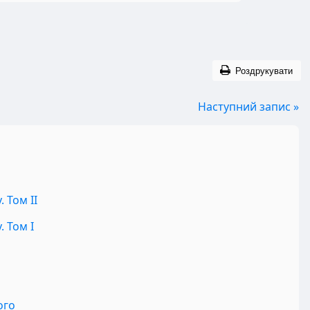
Роздрукувати
Наступний запис »
 Том II
 Том I
ого