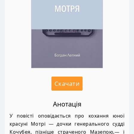
Скачати
Анотація
У повісті оповідається про кохання юної
красуні Мотрі — дочки генерального судді
Кочубея, пізніше страченого Мазепою,— і