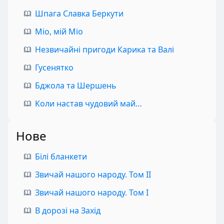
Шпага Славка Беркути
Міо, мій Міо
Незвичайні пригоди Карика та Валі
Гусенятко
Бджола та Шершень
Коли настав чудовий май…
Нове
Білі бланкети
Звичай нашого народу. Том II
Звичай нашого народу. Том I
В дорозі на Захід